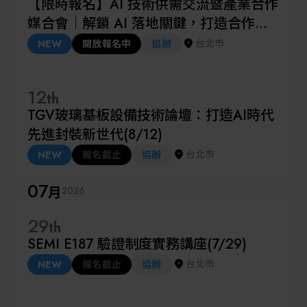
【限時報名】AI 技術供需交流暨產業合作
媒合會｜解鎖 AI 落地關鍵，打造合作新
契機 (08/19)
台北市
NEW
開放報名中
協辦
12
th
TGV玻璃基板設備技術論壇：打造AI時代
先進封裝新世代(8/12)
台北市
NEW
報名截止
協辦
07
月
2026
29
th
SEMI E187 驗證制度實務講座(7/29)
台北市
NEW
報名截止
協辦