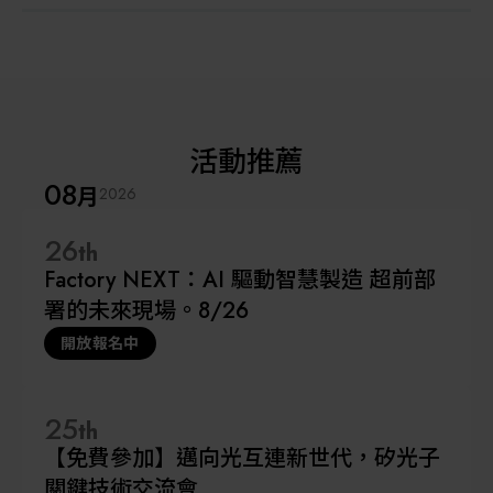
活動推薦
08
月
2026
26
th
Factory NEXT：AI 驅動智慧製造 超前部
署的未來現場。8/26
開放報名中
25
th
【免費參加】邁向光互連新世代，矽光子
關鍵技術交流會