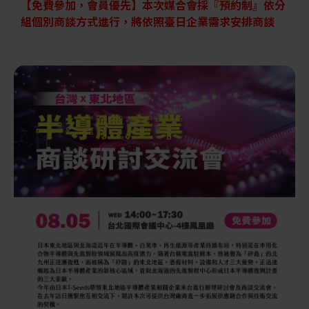
【免費參加，會員優先】本次媒合會採『預約制』依分
解決方案
智慧醫療
組個別商談方式進行，將依照臺日企業需求安排商談
智慧檢測設備與系統
廠商資訊
顯示/光電設備
資訊下載
Micro LED/LED
高科技廠房設施與廠務系統
無人載具
太陽能設備
材料/元件/化學品