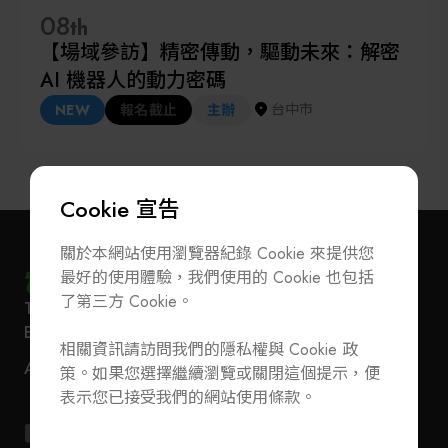
08
th
【場域參訪】精密傳動，驅動未來：解密
AI 機器人的動力密碼
台中市
NEW
報名截止
主辦
Cookie 宣告
關於本網站使用瀏覽器紀錄 Cookie 來提供您
最好的使用體驗，我們使用的 Cookie 也包括
了第三方 Cookie。
T
+886-2-27293933
F
+886-2-27293950
訂閱電子報
加入公會/會員資料變更
E-Mail
service@teeia.org.tw
相關資訊請訪問我們的隱私權與 Cookie 政
110 台北市信義路五段 5 號 3 樓 3E41 室（秘書處
聯絡我們
ADD
策。如果您選擇繼續瀏覽或關閉這個提示，便
地址）
T
+886-2-27293933
F
+886-2-27293950
表示您已接受我們的網站使用條款。
E-Mail
service@teeia.org.tw
110 台北市信義路五段 5 號 3 樓 3E41 室（秘書