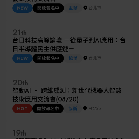
台北市
NEW
開放報名中
主辦
21
th
台日科技高峰論壇 ㄧ從量子到AI應用：台
日半導體民主供應鏈ㄧ
台北市
NEW
開放報名中
協辦
20
th
智動AI ‧ 跨維感測：新世代機器人智慧
技術應用交流會(08/20)
台北市
HOT
開放報名中
協辦
19
th