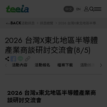
廠商資訊
中文
EN
SE
中文
EN
半
BACK
活動訊息
訊息總覽
2026 台灣X東北地區半導體
導
SEAR
體,
產業商談研討交流會(8/5)
媒
關於我們
合
2026 台灣X東北地區半導體
會,
臺
日,
產業商談研討交流會(8/5)
活動訊息
半導體設備
商
機
媒
合
封測/測試設備
課程研討
活動內容
活動報名
檔案下載
活動推薦
AI人工智慧與智慧製造與自動化系統
線上課程專區
機器人與應用服務
2026 台灣x東北地區半導體產業商
展覽資訊
談研討交流會
關鍵模組/設備零組件材料加工與服務