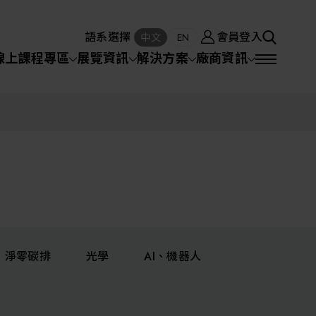
廠商資訊
會員登入
中文
EN
語系選擇
會員登入
S
中文
EN
SEA
線上課程專區
展覽資訊
解決方案
廠商資訊
半導體設備
SEARCH
VD)
物理氣相沈積(PVD,
化學氣相沉積(CVD)
原子層沉積(ALD)
物理氣相沈積(PVD,
Sputter)
Sputter)
)
電漿清潔(Plasma
電化學沉積(ECD)
光阻塗佈(PR Coater)
電漿清潔(Plasma Cleaning)
半導體設備
Cleaning)
烘烤(Baker)
曝光機(Stepper
曝光機(Stepper
光罩(Mask)/光罩對準
Exposurer/Scanner
封測/測試設備
Exposurer/Scanner
曝光系統(Mask
Exposurer)
Exposurer)
顯影(Developer)
Aligner)
電荷消除裝置(Charge
AI人工智慧與智慧製造與自動化系統
)
電荷消除裝置(Charge
乾式蝕刻(Dry Etching)
Erase)
Erase)
濕式蝕刻(Wet Etching)
乾式光阻剝除(Dry
淨零碳排
光學
AI、機器人
hing)
乾式光阻剝除(Dry
濕式光阻剝除(Wet
Stripping)
機器人與應用服務
Stripping)
光罩蝕刻(Mask Etching)
Stripping)
化學機械研磨(CMP)
化學機械研磨(CMP)
化學機械研磨後清洗
專區
關鍵模組/設備零組件材料加工與服務
離子佈植(Ion implantation)
(CMP Cleaning)
快速升溫處理(RTP)