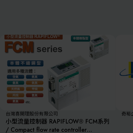
離子佈植(Ion
implantation)
濕式批次處理(W
展覽資訊
Bench)
曝光尺寸量測(Ex
Dimension Meas
解決方案
AI輔助軟體/系
標準與認證系統
廠商資訊
資訊下載
台灣喜開理股份有限公司
奇裕
小型流量控制器 RAPIFLOW® FCM系列
/ Compact flow rate controller