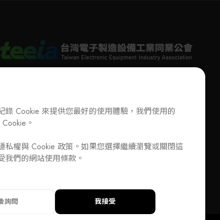
錄 Cookie 來提供您最好的使用體驗，我們使用的
Cookie。
T
+886-2-27293933
F
+886-2-27293950
E-Mail
service@teeia.org.tw
加入公會/會員資料變更
私權與 Cookie 政策。如果您選擇繼續瀏覽或關閉這
110 台北市信義路五段 5 號 3 樓 3E41 室（秘書處地
DD
受我們的網站使用條款。
址）
33
F
+886-2-27293950
E-Mail
service@teeia.org.tw
信義路五段 5 號 3 樓 3E41 室（秘書處地址）
後詢問
我接受