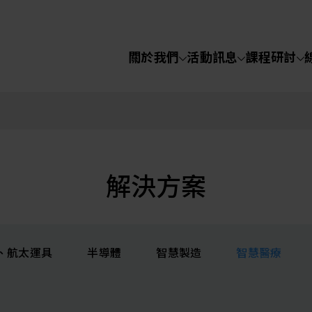
關於我們
活動訊息
課程研討
半導體設備
化學氣相沉積(C
關於我們
電化學沉積(ECD
烘烤(Baker)
活動訊息
解決方案
顯影(Developer
課程研討
、航太運具
半導體
智慧製造
智慧醫療
濕式蝕刻(Wet Etc
光罩蝕刻(Mask
線上課程
Etching)