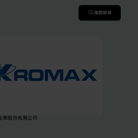
快速升溫處理(RTP)
氧化擴散爐(Oxidation
智慧醫療
濕式批次處理(Wet Bench)
& Diffusion furnaces)
晶圓噴灑處理(Wafer Spray
進階搜尋
et
晶圓噴灑處理(Wafer
乾燥設備(Dry
Treatment)
智慧檢測設備與系統
Spray Treatment)
曝光尺寸量測(Expo
Mechine)
薄膜量測(Thickness
po
薄膜量測(Thickness
Dimension Measure)
缺陷量測(Defect
Measure)
ure)
Measure)
AI輔助軟體/系統
Measure)
資安防護軟體/系統
顯示/光電設備
統
資安防護軟體/系統
標準與認證系統服務
設備設計輔助軟體/系
二手設備
統
Micro LED/LED
服務
二手設備
高科技廠房設施與廠務系統
無人載具
太陽能設備
企業股份有限公司
材料/元件/化學品