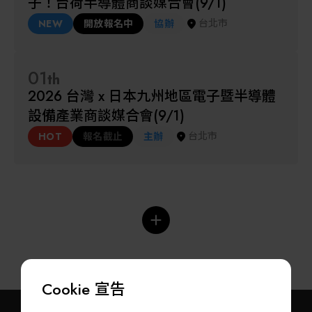
子！台荷半導體商談媒合會(9/1)
其他
台北市
NEW
開放報名中
協辦
01
th
2026 台灣 x 日本九州地區電子暨半導體
設備產業商談媒合會(9/1)
台北市
HOT
報名截止
主辦
Cookie 宣告