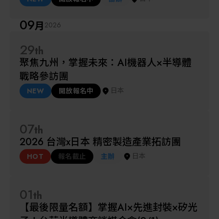
解決方案
智慧醫療
09
月
2026
智慧檢測設備與系統
廠商資訊
29
th
聚焦九州，掌握未來：AI機器人×半導體
顯示/光電設備
資訊下載
戰略參訪團
日本
NEW
開放報名中
Micro LED/LED
高科技廠房設施與廠務系統
07
th
2026 台灣x日本 精密製造產業拓訪團
無人載具
日本
HOT
報名截止
主辦
太陽能設備
01
th
材料/元件/化學品
【最後限量名額】掌握AI×先進封裝×矽光