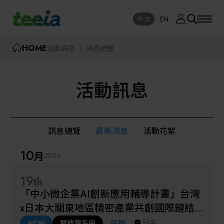
廠商資訊
中文
EN
SE
中文
EN
TEEIA
HOME
活動訊息
訊息總覽
SEAR
關於我們
活動訊息
活動訊息
半導體設備
封測/測試設備
訊息總覽
最新消息
活動花絮
課程研討
10
月
2026
AI人工智慧與智慧製造與自動化系統
線上課程專區
19
th
機器人與應用服務
「中小微企業AI創新應用輔導計畫」台灣
展覽資訊
x日本大關東地區精密產業共創國際鏈結
關鍵模組/設備零組件材料加工與服務
拓訪團
日本
NEW
開放報名中
協辦