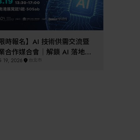
其他
限時報名】AI 技術供需交流暨
業合作媒合會｜解鎖 AI 落地關
 19, 2026
台北市
，打造合作新契機 (08/19)
：AI機器人×半導體戰略參訪團
日本
AI×先進封裝×矽光子！台荷半導體商談媒合