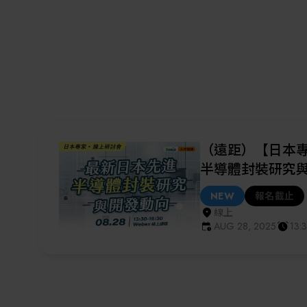
【政府補助50%
礎與技術發展人
(2026/6/24-25)
HOT
報名截止
台北市
JUN 24, 2026 - JUN 2
（遠距）【日本專
半導體封裝研究
NEW
報名截止
線上
AUG 28, 2025
13:3