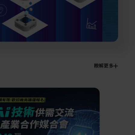
快速升溫處理(RTP)
氧化擴散爐(Oxidation
智慧醫療
濕式批次處理(Wet Bench)
& Diffusion furnaces)
晶圓噴灑處理(Wafer Spray
et
晶圓噴灑處理(Wafer
乾燥設備(Dry
Treatment)
智慧檢測設備與系統
Spray Treatment)
曝光尺寸量測(Expo
Mechine)
薄膜量測(Thickness
po
薄膜量測(Thickness
Dimension Measure)
缺陷量測(Defect
Measure)
ure)
Measure)
AI輔助軟體/系統
Measure)
資安防護軟體/系統
顯示/光電設備
統
資安防護軟體/系統
標準與認證系統服務
設備設計輔助軟體/系
二手設備
統
Micro LED/LED
服務
二手設備
瞭解更多
高科技廠房設施與廠務系統
無人載具
太陽能設備
材料/元件/化學品