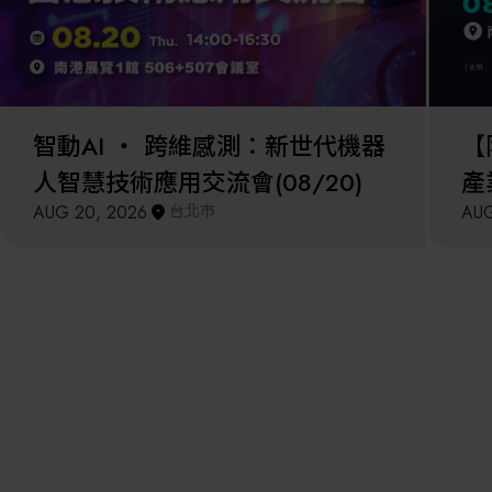
智動AI ‧ 跨維感測：新世代機器
【
人智慧技術應用交流會(08/20)
產
AUG 20, 2026
台北市
AUG
鍵
灣x日本大關東地區精密產業
29
聚焦九州，掌握未來
NEW
開放報名中
SEP 2026
【最後限量名額】掌握