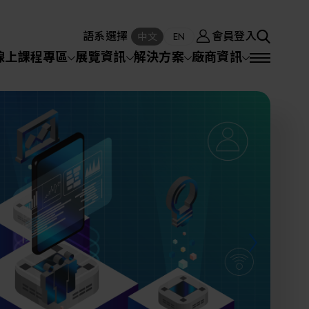
廠商資訊
會員登入
中文
EN
語系選擇
會員登入
S
中文
EN
SEA
線上課程專區
展覽資訊
解決方案
廠商資訊
半導體設備
SEARCH
VD)
物理氣相沈積(PVD,
化學氣相沉積(CVD)
原子層沉積(ALD)
物理氣相沈積(PVD,
Sputter)
Sputter)
)
電漿清潔(Plasma
電化學沉積(ECD)
光阻塗佈(PR Coater)
電漿清潔(Plasma Cleaning)
半導體設備
Cleaning)
烘烤(Baker)
曝光機(Stepper
曝光機(Stepper
光罩(Mask)/光罩對準
Exposurer/Scanner
封測/測試設備
Exposurer/Scanner
曝光系統(Mask
Exposurer)
Exposurer)
顯影(Developer)
Aligner)
電荷消除裝置(Charge
AI人工智慧與智慧製造與自動化系統
)
電荷消除裝置(Charge
乾式蝕刻(Dry Etching)
Erase)
Erase)
濕式蝕刻(Wet Etching)
乾式光阻剝除(Dry
hing)
乾式光阻剝除(Dry
濕式光阻剝除(Wet
Stripping)
機器人與應用服務
Stripping)
光罩蝕刻(Mask Etching)
Stripping)
化學機械研磨(CMP)
化學機械研磨(CMP)
化學機械研磨後清洗
專區
關鍵模組/設備零組件材料加工與服務
離子佈植(Ion implantation)
(CMP Cleaning)
快速升溫處理(RTP)