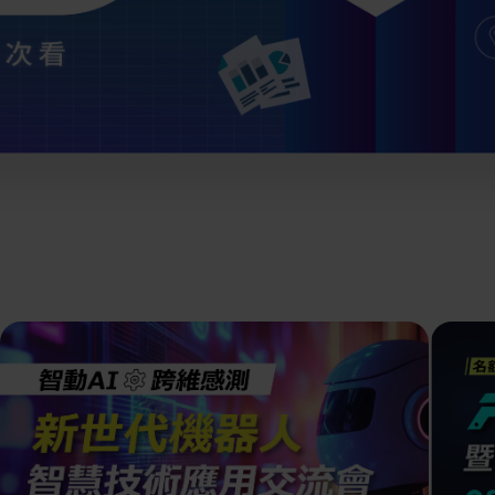
離子佈植(Ion
implantation)
濕式批次處理(W
展覽資訊
Bench)
曝光尺寸量測(Ex
Dimension Meas
解決方案
AI輔助軟體/系
標準與認證系統
廠商資訊
資訊下載