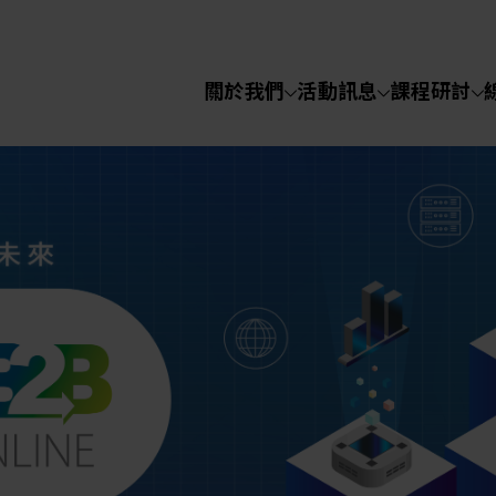
關於我們
活動訊息
課程研討
半導體設備
化學氣相沉積(C
關於我們
電化學沉積(ECD
烘烤(Baker)
活動訊息
顯影(Developer
課程研討
濕式蝕刻(Wet Etc
光罩蝕刻(Mask
線上課程
Etching)