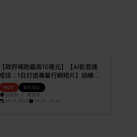
【政府補助50%】先進封裝RDL重佈
線技術人才培訓班(2026/6/9-10)
HOT
報名截止
台北市
JUN 09, 2026 - JUN 10, 2026
09:30 - 16:30
【政府補助最高10萬元】【AI影音速
成班：1日打造專屬行銷短片】訓練課
程(2025/7/17)
HOT
報名截止
台北市
新北市
JUL 17, 2025
09:30 - 16:30