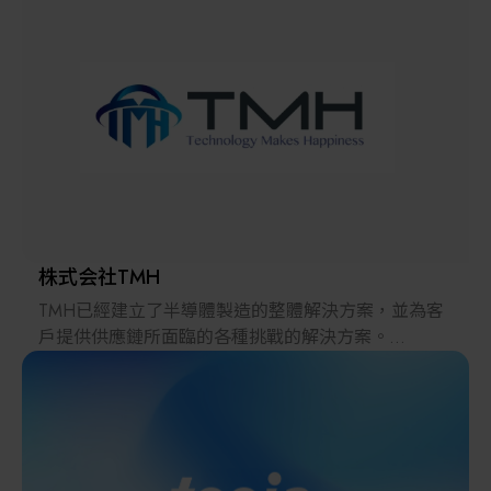
解決方案
智慧醫療
智慧檢測設備與系統
廠商資訊
顯示/光電設備
資訊下載
Micro LED/LED
高科技廠房設施與廠務系統
株式会社TMH
TMH已經建立了半導體製造的整體解決方案，並為客
無人載具
戶提供供應鏈所面臨的各種挑戰的解決方案。
2022年，在日本推出的跨境電子商務「LAYLA」已經
太陽能設備
發展成為一個擁有30多萬件商品的平臺，同時在「採
購」、「物流」和「製造」領域加強供應鏈，並支持
恢復日本製造業。
材料/元件/化學品