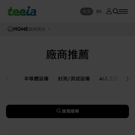
廠商資訊
中文
EN
SE
中文
EN
TEEIA
HOME
廠商資訊
SEAR
關於我們
廠商推薦
活動訊息
半導體設備
封測/測試設備
半導體設備
封測/測試設備
AI人工智慧與
課程研討
AI人工智慧與智慧製造與自動化系統
線上課程專區
機器人與應用服務
進階搜尋
展覽資訊
關鍵模組/設備零組件材料加工與服務