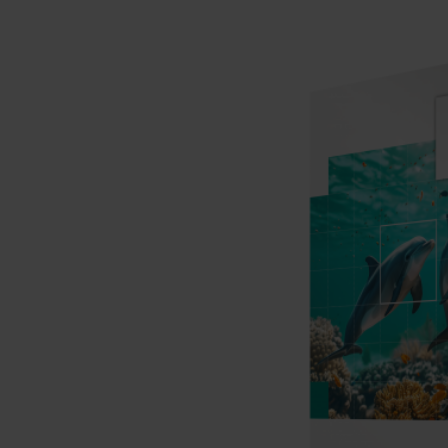
離子佈植(Ion
implantation)
濕式批次處理(W
展覽資訊
Bench)
曝光尺寸量測(Ex
Dimension Meas
解決方案
AI輔助軟體/系
標準與認證系統
廠商資訊
資訊下載