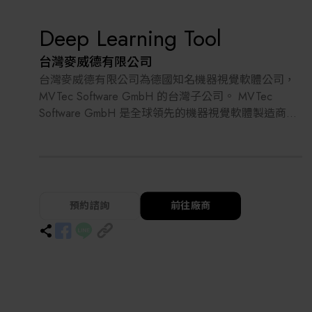
Deep Learning Tool
台灣麥威德有限公司
台灣麥威德有限公司為德國知名機器視覺軟體公司，
MVTec Software GmbH 的台灣子公司。 MVTec
Software GmbH 是全球領先的機器視覺軟體製造商，
其產品廣泛應用於各種要求嚴苛的成像領域，如半導
體產業、表面檢測、自動化光學檢測系統、品質控
管、計量、醫療或監控。MVTec 的軟體在工業物聯網
環境中，透過使用 3D 視覺、深度學習和嵌入式視覺
等現代技術，實現了創新的自動化解決方案。此外，
預約諮詢
前往廠商
MVTec 還提供定制化的機器視覺軟體解決方案，涵蓋
從諮詢、研究、產品原型設計到產品整合等完整服
務。其軟體解決方案可以應用於標準 PC 或嵌入式硬
體（例如，基於 Arm® 的系統）。MVTec 的團隊在處
理各類型影像方面擁有豐富的經驗，包括 3D、紅外、
高光譜和 X 射線影像。