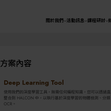
關於我們
活動訊息
課程研討
半導體設備
化學氣相沉積(C
關於我們
電化學沉積(ECD
方案內容
烘烤(Baker)
活動訊息
顯影(Developer
Deep Learning Tool
課程研討
濕式蝕刻(Wet Etc
使用我們的深度學習工具，無需任何編程知識，您可以透過直
整合到 HALCON 中，以執行基於深度學習的物體檢測、分類
光罩蝕刻(Mask
OCR。
線上課程
Etching)