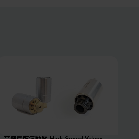
反應氣動閥 High Speed Valves
數位扭力