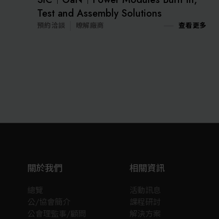
Test and Assembly Solutions
預約洽談
暸解廠商
查看更多
關於我們
相關資訊
總覽
活動訊息
公/協會簡介
課程研討
公會理監事/顧問
解決方案