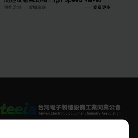
洽談
暸解廠商
查看更多
預約洽談