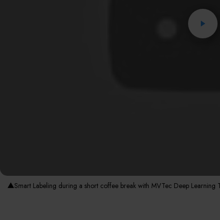
▲Smart Labeling during a short coffee break with MVTec Deep Learning 