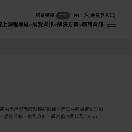
廠商資訊
會員登入
中文
EN
語系選擇
會員登入
S
中文
EN
SEA
線上課程專區
展覽資訊
解決方案
廠商資訊
半導體設備
SEARCH
VD)
物理氣相沈積(PVD,
化學氣相沉積(CVD)
原子層沉積(ALD)
物理氣相沈積(PVD,
Sputter)
Sputter)
)
電漿清潔(Plasma
電化學沉積(ECD)
光阻塗佈(PR Coater)
電漿清潔(Plasma Cleaning)
半導體設備
Cleaning)
烘烤(Baker)
曝光機(Stepper
曝光機(Stepper
光罩(Mask)/光罩對準
Exposurer/Scanner
封測/測試設備
Exposurer/Scanner
曝光系統(Mask
Exposurer)
Exposurer)
顯影(Developer)
Aligner)
電荷消除裝置(Charge
AI人工智慧與智慧製造與自動化系統
)
電荷消除裝置(Charge
乾式蝕刻(Dry Etching)
Erase)
Erase)
濕式蝕刻(Wet Etching)
乾式光阻剝除(Dry
hing)
乾式光阻剝除(Dry
濕式光阻剝除(Wet
Stripping)
機器人與應用服務
觀的用戶界面輕鬆標記數據。而這些數據便能無縫
Stripping)
光罩蝕刻(Mask Etching)
Stripping)
化學機械研磨(CMP)
、語義分割、實例分割、異常值檢測以及 Deep
化學機械研磨(CMP)
化學機械研磨後清洗
專區
關鍵模組/設備零組件材料加工與服務
離子佈植(Ion implantation)
(CMP Cleaning)
快速升溫處理(RTP)