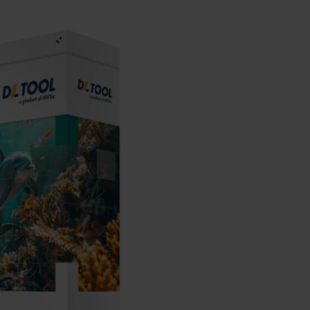
快速升溫處理(RTP)
氧化擴散爐(Oxidation
智慧醫療
濕式批次處理(Wet Bench)
& Diffusion furnaces)
晶圓噴灑處理(Wafer Spray
et
晶圓噴灑處理(Wafer
乾燥設備(Dry
Treatment)
智慧檢測設備與系統
Spray Treatment)
曝光尺寸量測(Expo
Mechine)
薄膜量測(Thickness
po
薄膜量測(Thickness
Dimension Measure)
缺陷量測(Defect
Measure)
ure)
Measure)
AI輔助軟體/系統
Measure)
資安防護軟體/系統
顯示/光電設備
統
資安防護軟體/系統
標準與認證系統服務
設備設計輔助軟體/系
二手設備
統
Micro LED/LED
服務
二手設備
高科技廠房設施與廠務系統
無人載具
太陽能設備
材料/元件/化學品