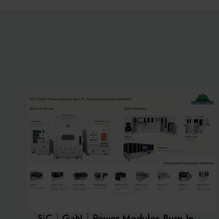
SiC｜GaN｜Power Modules Burn In,