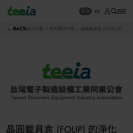
廠商資訊
中文
EN
SE
中文
EN
TEEIA
BACK
解決方案
所有解決方案
晶圓載具盒 (FOUP) 的淨
SEAR
化
關於我們
活動訊息
半導體設備
封測/測試設備
課程研討
AI人工智慧與智慧製造與自動化系統
線上課程專區
機器人與應用服務
展覽資訊
關鍵模組/設備零組件材料加工與服務
晶圓載具盒 (FOUP) 的淨化