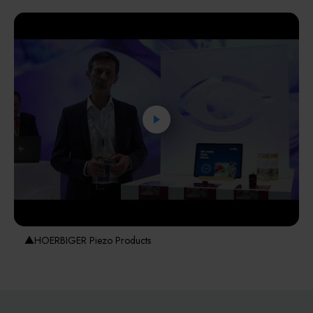
其他
▲HOERBIGER Piezo Products