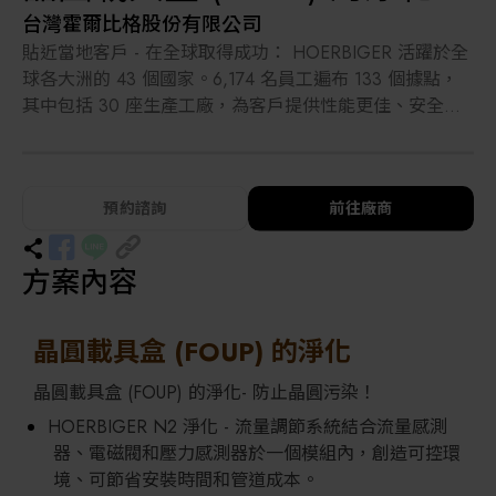
台灣霍爾比格股份有限公司
解決方案
智慧醫療
貼近當地客戶 - 在全球取得成功： HOERBIGER 活躍於全
球各大洲的 43 個國家。6,174 名員工遍布 133 個據點，
智慧檢測設備與系統
廠商資訊
其中包括 30 座生產工廠，為客戶提供性能更佳、安全性
更高、排放更少的可靠解決方案。對於來自能源產業、製
顯示/光電設備
程工業、汽車工業、機械工程產業、安全技術和電子產業
資訊下載
的知名客戶而言，HOERBIGER 決定性能的產品和服務使
預約諮詢
前往廠商
Micro LED/LED
其與眾不同。憑藉在節能減碳和能源轉換方面的創新，
HOERBIGER 已經為更美好的明天實現了今天的改變。作
為大股東，HOERBIGER 基金會保留了 130 年的企業傳
高科技廠房設施與廠務系統
方案內容
統，並保證了穩定性、獨立性和面對未來的戰略。
無人載具
晶圓載具盒 (FOUP) 的淨化
太陽能設備
晶圓載具盒 (FOUP) 的淨化- 防止晶圓污染！
HOERBIGER N2 淨化 - 流量調節系統結合流量感測
材料/元件/化學品
器、電磁閥和壓力感測器於一個模組內，創造可控環
境、可節省安裝時間和管道成本。