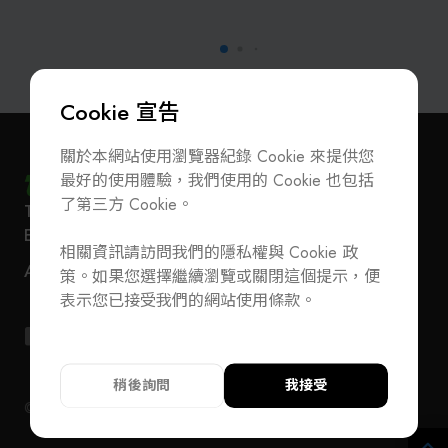
Cookie 宣告
關於本網站使用瀏覽器紀錄 Cookie 來提供您
最好的使用體驗，我們使用的 Cookie 也包括
了第三方 Cookie。
T
+886-2-27293933
F
+886-2-27293950
訂閱電子報
加入公會/會員資料變更
E-Mail
service@teeia.org.tw
相關資訊請訪問我們的隱私權與 Cookie 政
110 台北市信義路五段 5 號 3 樓 3E41 室（秘書處
聯絡我們
ADD
策。如果您選擇繼續瀏覽或關閉這個提示，便
地址）
T
+886-2-27293933
F
+886-2-27293950
表示您已接受我們的網站使用條款。
E-Mail
service@teeia.org.tw
110 台北市信義路五段 5 號 3 樓 3E41 室（秘書
ADD
址）
稍後詢問
我接受
© 2024 TEEIA. All Rights Reserved. Designed by
WDD
隱私權政策
隱私權政策