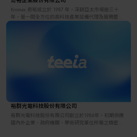
奇裕企業股份有限公司
Kromax 奇裕成立於 1987 年，深耕亞太市場逾三十
年，是一間全方位的高科技產業設備代理及服務整合
商。我們服務的產業涵蓋半導體、光電面板、綠色能
源及生物醫學等多元領域。
多年來累積的專業經驗使我們擁有深厚的產業知識。
除了一般銷售外，我們還提供多項附加服務，如市場
調查、設備安裝、物流支援及製程優化等，為客戶量
身打造合適的整合解決方案，加速創新與成長。
Kromax奇裕不僅是一個代理商，更是一個解決方案的
整合平臺 ──
憑藉廣泛的全球資源，我們為設備製造商、材料供應
商與市場需求搭起橋樑，協助合作夥伴跨足新市場、
裕群光電科技股份有限公司
開創無限可能。我們將持續推動產業共榮，為生態系
裕群光電科技股份有限公司創立於1986年，初期供應
統注入持續的動能與價值。
國內外企業、政府機關、學術研究單位所需之精密光
學元件、光學玻璃鏡頭、光機系統為主要營業項目。