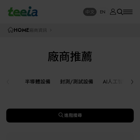
廠商資訊
中文
EN
SE
中文
EN
TEEIA
HOME
廠商資訊
SEAR
關於我們
廠商推薦
活動訊息
半導體設備
封測/測試設備
半導體設備
封測/測試設備
AI人工智慧與
課程研討
AI人工智慧與智慧製造與自動化系統
線上課程專區
機器人與應用服務
進階搜尋
展覽資訊
關鍵模組/設備零組件材料加工與服務