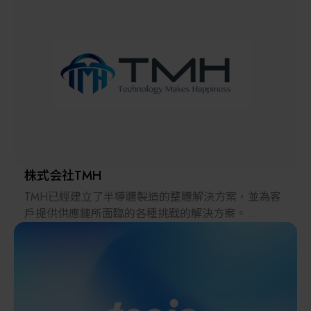
解決方案
智慧醫療
智慧檢測設備與系統
廠商資訊
顯示/光電設備
資訊下載
Micro LED/LED
高科技廠房設施與廠務系統
株式会社TMH
TMH已經建立了半導體製造的整體解決方案，並為客
無人載具
戶提供供應鏈所面臨的各種挑戰的解決方案。
2022年，在日本推出的跨境電子商務「LAYLA」已經
太陽能設備
發展成為一個擁有30多萬件商品的平臺，同時在「採
購」、「物流」和「製造」領域加強供應鏈，並支持
恢復日本製造業。
材料/元件/化學品