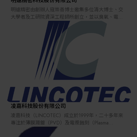
明遠精密科技股份有限公司
明遠精密由創辦人寇崇善博士邀集多位清大博士、交
大學者及工研院資深工程師所創立，並以臭氧、電漿
物理、射頻、微波、電子電路與控制系統為公司發展
核心技術，平均每年投資在研發費用超過營收的5%。
服務項目主軸圍繞在半導體薄膜沉積(CVD/PVD)腔體
周遭的附屬設備，涵蓋臭氧產生器(Ozone
Generator)、遠程電漿源(Remote Plasma Source)、射
頻電源系統(RF Generator)…等。
明遠精密目前在幾項領域已經是台灣半導體產業的領
導廠商：
臭氧產生器(Ozone Generator)的自有品牌、維修與二
手備品買賣
遠程電漿源(RPS)的自有品牌、維修與二手備品買賣
凌嘉科技股份有限公司
射頻電源系統(RF Generator System)的自有品牌、維
凌嘉科技（LINCOTEC）成立於1999年，二十多年來
修與二手備品買賣
專注於薄膜濺鍍（PVD）及電漿蝕刻（Plasma
Etching）應用，持續深耕關鍵薄膜與乾製程設備技
明遠精密在產品開發及解決客戶需求的過程中，力求