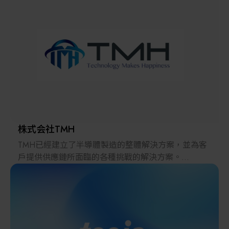
解決方案
智慧醫療
智慧檢測設備與系統
廠商資訊
顯示/光電設備
資訊下載
Micro LED/LED
高科技廠房設施與廠務系統
株式会社TMH
TMH已經建立了半導體製造的整體解決方案，並為客
無人載具
戶提供供應鏈所面臨的各種挑戰的解決方案。
2022年，在日本推出的跨境電子商務「LAYLA」已經
太陽能設備
發展成為一個擁有30多萬件商品的平臺，同時在「採
購」、「物流」和「製造」領域加強供應鏈，並支持
恢復日本製造業。
材料/元件/化學品