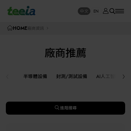
廠商資訊
中文
EN
SE
中文
EN
TEEIA
HOME
廠商資訊
SEAR
關於我們
廠商推薦
活動訊息
半導體設備
封測/測試設備
半導體設備
封測/測試設備
AI人工智慧與
課程研討
AI人工智慧與智慧製造與自動化系統
線上課程專區
機器人與應用服務
進階搜尋
展覽資訊
關鍵模組/設備零組件材料加工與服務