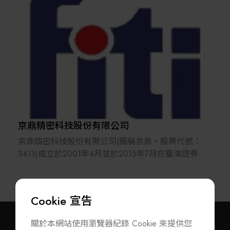
術。
理論、技術與工程的結合。並重視與客戶技術交流及
分享研發經驗，期能成為解決方案的提供者及客戶的
凌嘉科技領先業界開發系統級封裝電磁波屏蔽(SiP EMI
好夥伴。目前在台灣與大陸兩岸據點，每月服務國際
Shielding)濺鍍設備，為國際手機大廠SiP供應鏈的重要
半導體客戶與設備龍頭廠商的維修及二手備品買賣件
成員，並於相關應用領域具備全球領先的市佔地位。
數已超過600件，是台灣最大廠商。
其解決方案廣泛應用於5G智能手機、穿戴裝置（智能
手錶、無線耳機、AR/VR 穿戴裝置）、物聯網
（IoT）、車聯網（V2X）及衛星通訊等市場。
近年來，凌嘉科技積極投入先進封裝與高密度互連製
程設備研發，進一步跨足扇出型面板級封裝 (Fan-Out
京鼎精密科技股份有限公司
Panel Level Packaging, FOPLP）與 IC 載板等板級應
京鼎精密科技股份有限公司(簡稱京鼎，股票代號：
用領域，支援高密度板級 重佈線層(RDL)、細線路乾
3413)成立於2001年4月並於2015年7月在臺灣證券交
蝕刻等先進封裝關鍵製程需求，協助客戶實現高效
易所掛牌上市，為鴻海集團投資公司，總部位於苗栗
能、高可靠度與量產化製造。
竹南科學園區，主要生產據點則在台灣竹南、江蘇昆
山、上海松江等地，另外在美國加州、德州設立辦事
Cookie 宣告
處及銷售據點。主要從事半導體前段製程設備關鍵模
組及零部件製造服務、半導體/工業自動化高端設備之
關於本網站使用瀏覽器紀錄 Cookie 來提供您
研發、製造及銷售並提供整合性解決方案及醫療設備