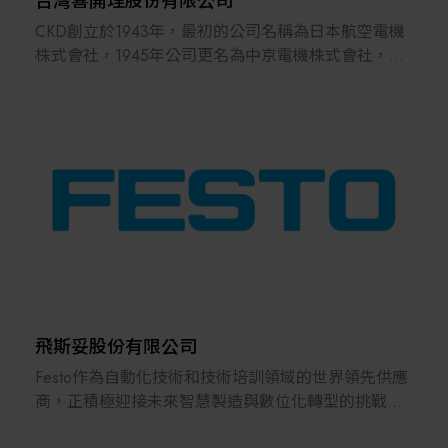
台灣喜開理股份有限公司
CKD創立於1943年，最初的公司名稱為日本航空電機
株式會社，1945年公司更名為中京電機株式會社，並
開始了真空管、日光燈生產裝置等自動化設備的製造
與銷售。爾後，本公司廣泛涉足空壓元件、流體控制
元件等工業自動化產品，如今受日本國內外各業界的
客戶支持與採用，持續支援各式製造現場的運作。
近年來人們對地球環境與社會問題的改善意識日漸高
漲，伴隨著往日價值觀巨大地改變，企業所需承擔的
社會責任也愈發重要。置身於人們的生活與社會環境
皆產生劇烈變化的洪流之中，CKD為實踐「創造健全
的地球環境與富裕社會」的經營理念，透過事業活動
持續為地球環境與社會做出貢獻。
飛斯妥股份有限公司
本公司將持續強化經營根基，朝向成為永續企業並實
Festo作為自動化技術和技術培訓領域的世界領先供應
現穩健成長而努力。
商，正積極迎接未來智慧製造與數位化轉型的挑戰，
未來也將秉持「與客戶共同成長」的理念，以更優質
並在數位化、人工智慧及設備學習領域持續布局。
的服務回饋您的長期支持與愛護。