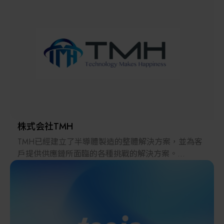
解決方案
智慧醫療
智慧檢測設備與系統
廠商資訊
顯示/光電設備
資訊下載
Micro LED/LED
高科技廠房設施與廠務系統
株式会社TMH
TMH已經建立了半導體製造的整體解決方案，並為客
無人載具
戶提供供應鏈所面臨的各種挑戰的解決方案。
2022年，在日本推出的跨境電子商務「LAYLA」已經
太陽能設備
發展成為一個擁有30多萬件商品的平臺，同時在「採
購」、「物流」和「製造」領域加強供應鏈，並支持
恢復日本製造業。
材料/元件/化學品