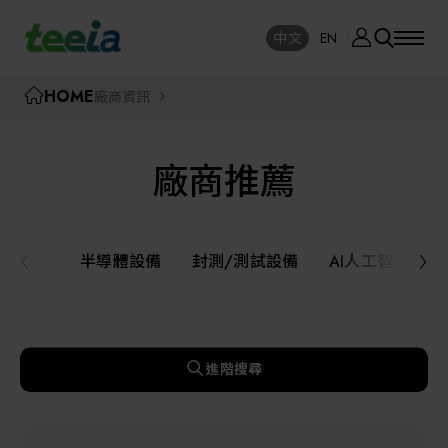
廠商資訊
中文
EN
SE
中文
EN
TEEIA
HOME
廠商資訊
SEAR
關於我們
廠商推薦
活動訊息
半導體設備
封測/測試設備
半導體設備
封測/測試設備
AI人工智慧與
課程研討
AI人工智慧與智慧製造與自動化系統
線上課程專區
機器人與應用服務
進階搜尋
展覽資訊
關鍵模組/設備零組件材料加工與服務