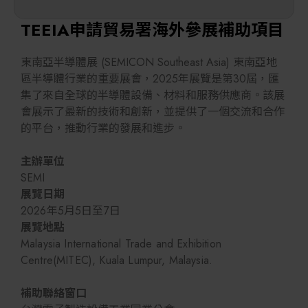
解決方案
智慧醫療
TEEIA申請貿易署海外參展補助項目
智慧檢測設備與系統
廠商資訊
東南亞半導體展 (SEMICON Southeast Asia) 東南亞地
區半導體行業的重要展會，2025年展覽是第30屆，匯
顯示/光電設備
集了來自全球的半導體設備、材料和服務供應商。該展
資訊下載
會展示了最新的技術和創新，並提供了一個交流和合作
的平台，推動行業的發展和進步。
Micro LED/LED
主辦單位
高科技廠房設施與廠務系統
SEMI
展覽日期
無人載具
2026年5月5日至7日
展覽地點
太陽能設備
Malaysia International Trade and Exhibition
Centre(MITEC), Kuala Lumpur, Malaysia.
材料/元件/化學品
補助聯絡窗口