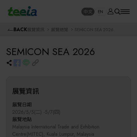
廠商資訊
中文
EN
SE
中文
EN
TEEIA
BACK
展覽資訊
展覽總覽
SEMICON SEA 2026
SEAR
關於我們
SEMICON SEA 2026
活動訊息
半導體設備
封測/測試設備
課程研討
展覽資訊
AI人工智慧與智慧製造與自動化系統
線上課程專區
展覽日期
2026/5/5(二) -5/7(四)
機器人與應用服務
展覽地點
展覽資訊
Malaysia International Trade and Exhibition
關鍵模組/設備零組件材料加工與服務
Centre(MITEC), Kuala Lumpur, Malaysia