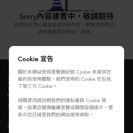
解決方案
智慧醫療
Sorry
內容建置中，敬請期待
智慧檢測設備與系統
我們正在精心編寫此類別的內容，感謝您的關注。
廠商資訊
請先查看其他類別，謝謝！
顯示/光電設備
資訊下載
Micro LED/LED
Cookie 宣告
關於本網站使用瀏覽器紀錄 Cookie 來提供您
高科技廠房設施與廠務系統
最好的使用體驗，我們使用的 Cookie 也包括
了第三方 Cookie。
T
+886-2-27293933
F
+886-2-27293950
無人載具
訂閱電子報
加入公會/會員資料變更
E-Mail
service@teeia.org.tw
相關資訊請訪問我們的隱私權與 Cookie 政
110 台北市信義路五段 5 號 3 樓 3E41 室（秘書處
聯絡我們
太陽能設備
ADD
策。如果您選擇繼續瀏覽或關閉這個提示，便
地址）
T
+886-2-27293933
F
+886-2-27293950
表示您已接受我們的網站使用條款。
E-Mail
service@teeia.org.tw
材料/元件/化學品
110 台北市信義路五段 5 號 3 樓 3E41 室（秘書
ADD