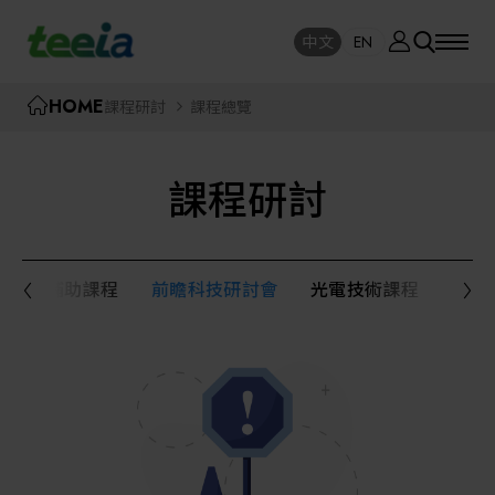
廠商資訊
中文
EN
SE
中文
EN
TEEIA
HOME
課程研討
課程總覽
SEAR
關於我們
課程研討
活動訊息
半導體設備
封測/測試設備
政府補助課程
前瞻科技研討會
光電技術課程
半導
課程研討
AI人工智慧與智慧製造與自動化系統
線上課程專區
機器人與應用服務
展覽資訊
關鍵模組/設備零組件材料加工與服務