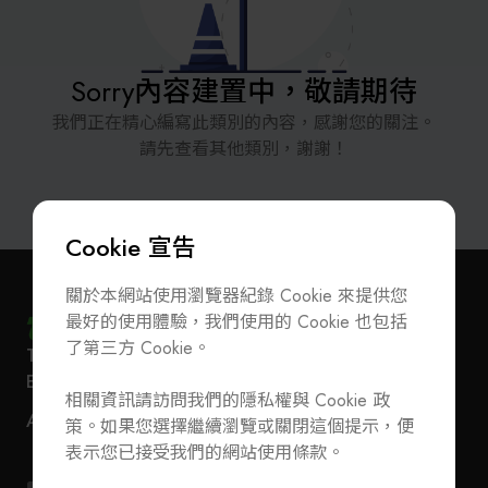
解決方案
智慧醫療
Sorry
內容建置中，敬請期待
智慧檢測設備與系統
廠商資訊
我們正在精心編寫此類別的內容，感謝您的關注。
請先查看其他類別，謝謝！
顯示/光電設備
資訊下載
Micro LED/LED
Cookie 宣告
高科技廠房設施與廠務系統
關於本網站使用瀏覽器紀錄 Cookie 來提供您
最好的使用體驗，我們使用的 Cookie 也包括
無人載具
了第三方 Cookie。
T
+886-2-27293933
F
+886-2-27293950
訂閱電子報
加入公會/會員資料變更
E-Mail
service@teeia.org.tw
太陽能設備
相關資訊請訪問我們的隱私權與 Cookie 政
110 台北市信義路五段 5 號 3 樓 3E41 室（秘書處
聯絡我們
ADD
策。如果您選擇繼續瀏覽或關閉這個提示，便
地址）
材料/元件/化學品
T
+886-2-27293933
F
+886-2-27293950
表示您已接受我們的網站使用條款。
E-Mail
service@teeia.org.tw