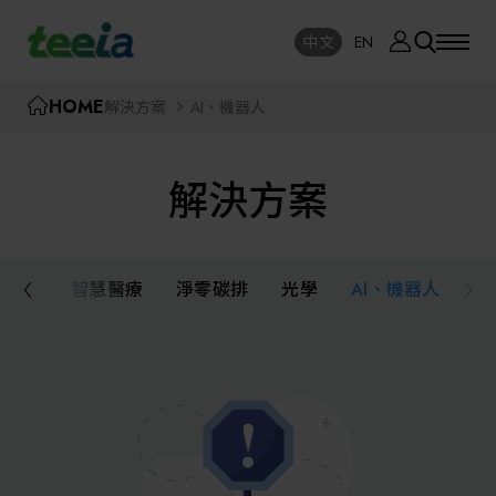
廠商資訊
中文
EN
SE
中文
EN
TEEIA
HOME
解決方案
AI、機器人
SEAR
關於我們
解決方案
活動訊息
半導體設備
封測/測試設備
慧製造
智慧醫療
淨零碳排
光學
AI、機器人
課程研討
AI人工智慧與智慧製造與自動化系統
線上課程專區
機器人與應用服務
展覽資訊
關鍵模組/設備零組件材料加工與服務