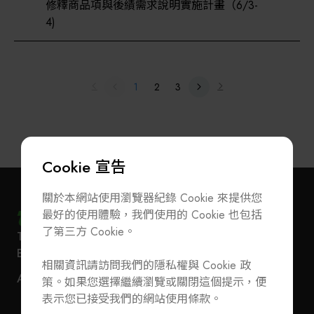
修釋商品項與後績需求說明實施計畫（6/3-
4)
1
2
3
Cookie 宣告
關於本網站使用瀏覽器紀錄 Cookie 來提供您
最好的使用體驗，我們使用的 Cookie 也包括
了第三方 Cookie。
T
+886-2-27293933
F
+886-2-27293950
訂閱電子報
加入公會/會員資料變更
E-Mail
service@teeia.org.tw
相關資訊請訪問我們的隱私權與 Cookie 政
110 台北市信義路五段 5 號 3 樓 3E41 室（秘書處
聯絡我們
ADD
策。如果您選擇繼續瀏覽或關閉這個提示，便
地址）
T
+886-2-27293933
F
+886-2-27293950
表示您已接受我們的網站使用條款。
E-Mail
service@teeia.org.tw