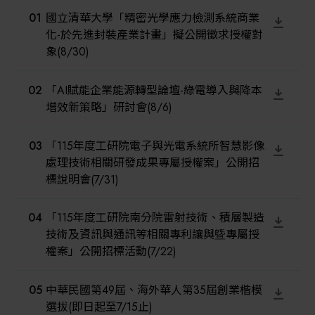
2025
解決方案
01
國立清華大學「精密光學應力檢測系統商業
智慧醫療
化-於先進封裝產業計畫」擬公開徵求授權對
2024
象(8/30)
智慧檢測設備與系統
廠商資訊
02
「AI賦能企業能源轉型論壇-綠電導入與降本
顯示/光電設備
增效新策略」研討會(8/6)
資訊下載
Micro LED/LED
03
「115年度工研院電子與光電系統所智慧影像
處理技術相關研發成果專屬授權案」公開招
高科技廠房設施與廠務系統
標說明會(7/31)
無人載具
04
「115年度工研院南分院雷射技術、積層製造
技術及資訊與通訊等相關專利讓與曁專屬授
太陽能設備
權案」公開招標活動(7/22)
材料/元件/化學品
05
中華民國第49屆、海外華人第35屆創業楷模
選拔(即日起至7/15止)