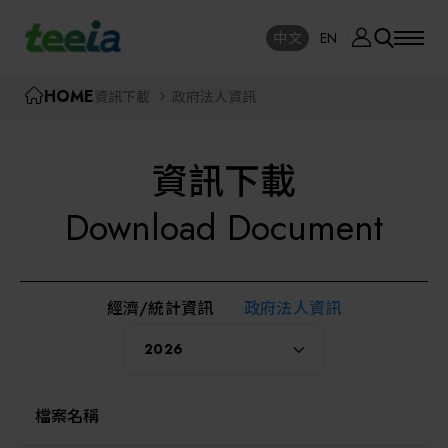
廠商資訊
中文
EN
SE
中文
EN
TEEIA
HOME
資訊下載
政府法人資訊
SEAR
關於我們
資訊下載
活動訊息
半導體設備
Download Document
封測/測試設備
課程研討
經濟/統計資訊
政府法人資訊
AI人工智慧與智慧製造與自動化系統
線上課程專區
2026
機器人與應用服務
展覽資訊
2026
檔案名稱
關鍵模組/設備零組件材料加工與服務