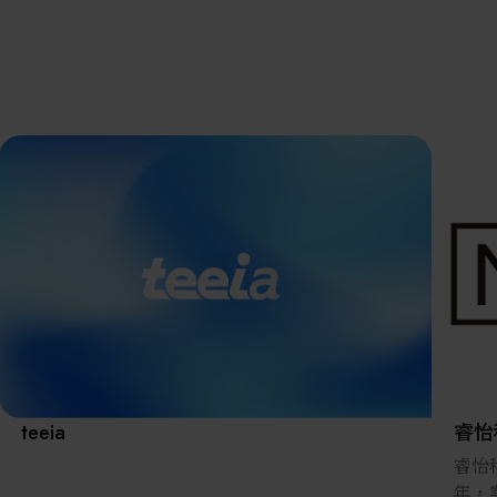
離子佈植(Ion
implantation)
濕式批次處理(W
展覽資訊
Bench)
曝光尺寸量測(Ex
Dimension Meas
解決方案
AI輔助軟體/系
標準與認證系統
廠商資訊
資訊下載
teeia
睿怡
睿怡
年，