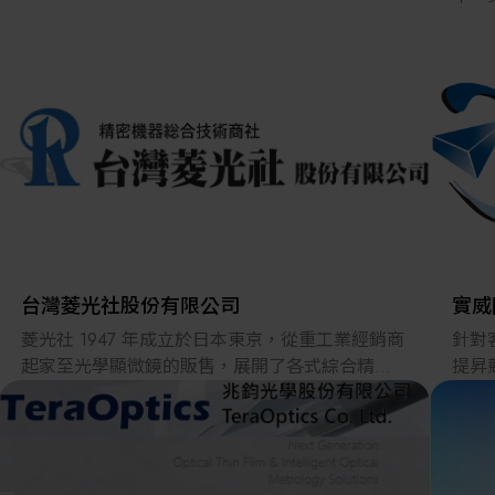
驗，
大、
之業
器視
力。
本公
理軟
頭、
線，
寸量
LC
台灣菱光社股份有限公司
實威
提供
菱光社 1947 年成立於日本東京，從重工業經銷商
針對
問題
起家至光學顯微鏡的販售，展開了各式綜合精密
提昇
合的
測量設備的販售，從光學零組件和材料類、精密
實威國
（Tu
載台和設備元件等，擁有了 70 年的豐富銷售實
RE
提供
績。
及顧
質卓