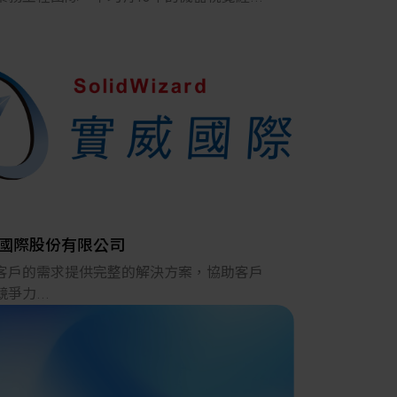
其他
主要代理德國、日本、比利時、美國、加拿
韓國、英國產品；以具備專業機器視覺背景
務及工程團隊，為自動化設備提供最佳的機
覺解決方案，提升台灣自動化產業國際競爭
司代理多種廠牌機器視覺元件，包含影像處
體、工業相機、影像卡、雷射結構光、鏡
LED光源、線材、高速攝影機等，完整的產品
滿足AOI瑕疵檢測、影像辨識、CCD對位、尺
測等需求。因為對於太陽能、LED、半導體、
D、PCB等產業前後段製程相當熟悉，睿怡可以
國際股份有限公司
的不只是機器視覺元件，更是幫助客戶解決
客戶的需求提供完整的解決方案，協助客戶
的Know- How；在工廠自動化方面我們有配
競爭力
SI可以提供客戶量身訂製的自動光學檢測模組
際成立於1997年，從CAID、CAD、RP、
rn-Key Solution），兼顧成本與效益，為客戶
、CAE、CAM到PDM，提供業界完整的軟硬體
最具競爭力的影像檢測解決方案。
問服務解決方案。豐富的輔導經驗，搭配品
越的產品，以及資深技術團隊的諮詢及訓練