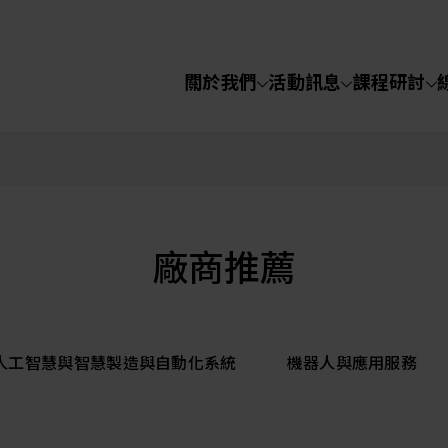
關於我們
活動訊息
課程研討
半導體設備
化學氣相沉積(C
關於我們
電化學沉積(ECD
烘烤(Baker)
活動訊息
廠商推薦
顯影(Developer
課程研討
I人工智慧與智慧製造與自動化系統
機器人與應用服務
濕式蝕刻(Wet Etc
光罩蝕刻(Mask
線上課程
Etching)