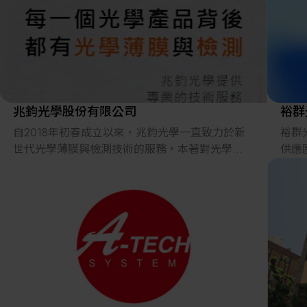
台灣菱光社於 2008 年成立於高雄。主要業務為
課程
精密儀器與零件代理銷售。除多元化商品銷售
外，亦提供諮詢、商品推薦、客製化整合資源等
服務，具備多品牌串聯的設備整合銷售實績。
弊公司因應時代、以技術協調者的角色具體提供
新的「需要」、「需求」。
兆鈞光學股份有限公司
裕群
自2018年初春成立以來，兆鈞光學一直致力於新
裕群
在技術商社之中、擁有專業分野特色的企業，提
世代光學薄膜與檢測技術的服務，本著對光學領
供應
供高精度技術開發與獨有的價值服務。
域的熱情和願景，結合國立中央大學薄膜技術中
之精
心的學術能量，專注提供高品質及高效率的光學
要營
菱光社在此多變化的新時代、迅速反應、繼續保
技術服務。擁有國際水準的專業技術，竭誠為客
計、
持傳承優良商譽之精神。
戶提供客製化的解決方案，並積極建立與客戶穩
寸、
健且誠信的合作關係。
豐富
的產
在兆鈞光學，我們秉持尊重、信任、責任、品質
與創新的核心理念，希望將知識與技術轉化成對
裕群
社會有幫助的能量，提升台灣光學薄膜與檢測的
化生