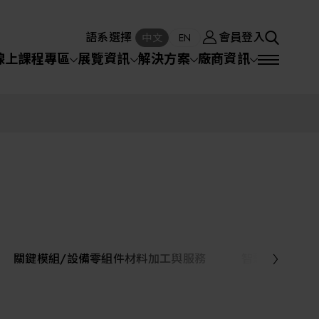
廠商資訊
會員登入
中文
EN
語系選擇
會員登入
S
中文
EN
SEA
線上課程專區
展覽資訊
解決方案
廠商資訊
半導體設備
SEARCH
VD)
物理氣相沈積(PVD,
化學氣相沉積(CVD)
原子層沉積(ALD)
物理氣相沈積(PVD,
Sputter)
Sputter)
)
電漿清潔(Plasma
電化學沉積(ECD)
光阻塗佈(PR Coater)
電漿清潔(Plasma Cleaning)
半導體設備
Cleaning)
烘烤(Baker)
曝光機(Stepper
曝光機(Stepper
光罩(Mask)/光罩對準
Exposurer/Scanner
封測/測試設備
Exposurer/Scanner
曝光系統(Mask
Exposurer)
Exposurer)
顯影(Developer)
Aligner)
電荷消除裝置(Charge
AI人工智慧與智慧製造與自動化系統
)
電荷消除裝置(Charge
乾式蝕刻(Dry Etching)
Erase)
Erase)
濕式蝕刻(Wet Etching)
乾式光阻剝除(Dry
關鍵模組/設備零組件材料加工與服務
智慧醫療
hing)
乾式光阻剝除(Dry
濕式光阻剝除(Wet
Stripping)
機器人與應用服務
Stripping)
光罩蝕刻(Mask Etching)
Stripping)
化學機械研磨(CMP)
化學機械研磨(CMP)
化學機械研磨後清洗
專區
關鍵模組/設備零組件材料加工與服務
離子佈植(Ion implantation)
(CMP Cleaning)
快速升溫處理(RTP)