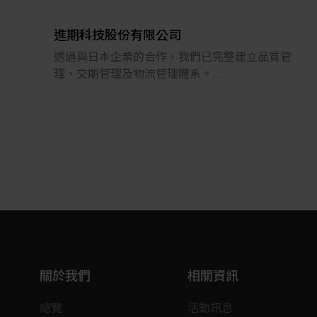
隊，從一開始的機械設計、軟體設計、電控設
計，一直到組裝、配線、銷售、至售服，提供一
進期科技股份有限公司
條龍之服務。我們亦協助多國客戶進行
透過與日本企業的合作，我們已完整建立品質管
OEM/ODM，包含日本、美國、韓國、新加坡
理、交期管理及物流管理體系。
等。
涵蓋各類金屬加工（包含CNC加工及銲接），可
對應從小批量/多品種到量產需求，
近年來，除持續推動品牌再造、數位轉型外，也
並提供從零件加工到模組組裝及OEM製造的一站
成功跨入半導體檢查/檢測領域，並持續未高階載
式服務。
板之應用，提供各種解決方案，協助各產業進行
我們依據客戶提供的圖面、材料、交期與價格等
自動化之提升。
條件，量身打造符合要求的產品。
本公司致力於為客戶提供高品質的技術解決方
案，並於2008年正式導入ISO 9001:2000。
未來亦將持續維持並精進品質管理系統，不斷提
供能讓客戶滿意的服務以及值得信賴的產品。
關於我們
相關資訊
*以核心技術引導，創造新價值。
*以豐富的實績和值得信賴的技術，回應客戶需
總覽
活動訊息
求。