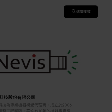
快速升溫處理(RTP)
氧化擴散爐(Oxidation
智慧醫療
濕式批次處理(Wet Bench)
& Diffusion furnaces)
晶圓噴灑處理(Wafer Spray
進階搜尋
et
晶圓噴灑處理(Wafer
乾燥設備(Dry
Treatment)
智慧檢測設備與系統
Spray Treatment)
曝光尺寸量測(Expo
Mechine)
薄膜量測(Thickness
po
薄膜量測(Thickness
Dimension Measure)
缺陷量測(Defect
Measure)
ure)
Measure)
AI輔助軟體/系統
Measure)
資安防護軟體/系統
顯示/光電設備
統
資安防護軟體/系統
標準與認證系統服務
設備設計輔助軟體/系
二手設備
統
Micro LED/LED
服務
二手設備
高科技廠房設施與廠務系統
無人載具
太陽能設備
科技股份有限公司
材料/元件/化學品
科技為專業機器視覺代理商，成立於2006
業務工程團隊，平均有10年的機器視覺經