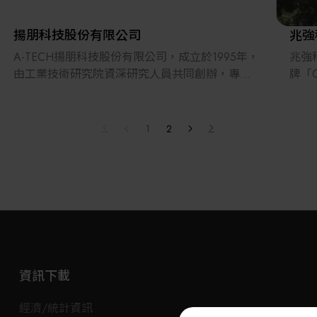
水準，並與國外大廠競爭，以期成為精準光學鍍
及嚴
膜與智能光學檢測技術的新世代光學薄膜與檢測
的創
揚朋科技股份有限公司
兆強
技術公司。
A-TECH揚朋科技股份有限公司，成立於1995年，
兆強
由工業技術研究院資深研究人員共同創辦，專注
牌「
於自動化關鍵技術領域，累積近30年深厚經驗。
設備
公司長期致力於自動控制系統與機電整合，包含
案。
軟硬體模組開發，具備豐富的設備設計與系統整
我們
1
2
合實績，並且擅長高精度雷射修補技術，針對各
（P
類精密材料的微小缺陷進行精準修復，並已廣泛
組裝
應用於半導體與光電領域。
像視
我們將持續以智慧創新為核心，結合跨域專業，
（O
提供客戶高效、精準且具市場競爭力的設備解決
案。
方案，邁向智能製造與生技融合的新世代領域。
我們
案，
廠，
資訊下載
受益
經濟/統計資訊