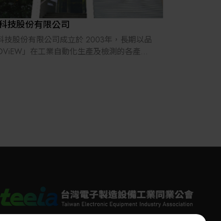
格控管品質來提升企業競爭力，並透過不斷
新思維，進而邁向國際！
科技股份有限公司
科技股份有限公司成立於 2003年，長期以品
OViEW」在工業自動化生產及檢測的各產業
提供含設計開發到製造的完整機電整合方
的技術服務涵蓋了機構設計、軟體設計
LC、PC、嵌入式系統、AOI機器視覺）、機電
等方面，因此具備極佳的機構、軟體及AOI影
覺之系統整合能力，可即時提供客戶所需
DM & OEM）自動化生產及模組系統的整合方
期望提供客戶的是最有價值的生產優化方
並融合資料串流分析服務以建構智慧化工
使客戶在競爭激烈的產業中提升競爭優勢而
。