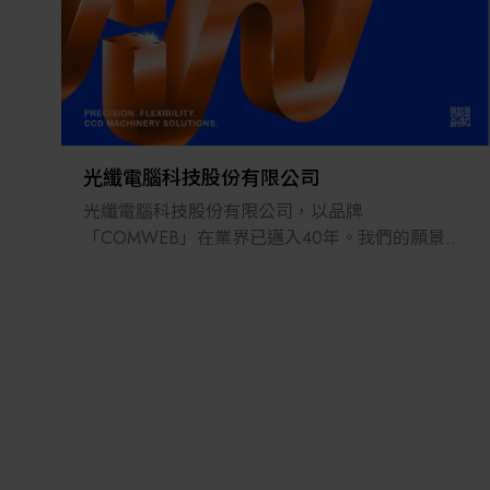
光纖電腦科技股份有限公司
光纖電腦科技股份有限公司，以品牌
「COMWEB」在業界已邁入40年。我們的願景為
「成為業界公認最靈活多元的CCD精密機械供應
商」，提供客戶最佳的視覺辨識精密機械及其解
決方案。我們主要產品為CCD沖孔機、CCD異型
沖孔機、CCD模切機、CCD客製化精密機械、成
品檢查機等。主要領域範圍涵蓋半導體、軟性電
路板、載板、軟硬結合板、面板、光電等產業。
自1984年成立以來，光纖電腦科技股份有限公司
一直不斷精進，我們擁有專業的設計及製造團