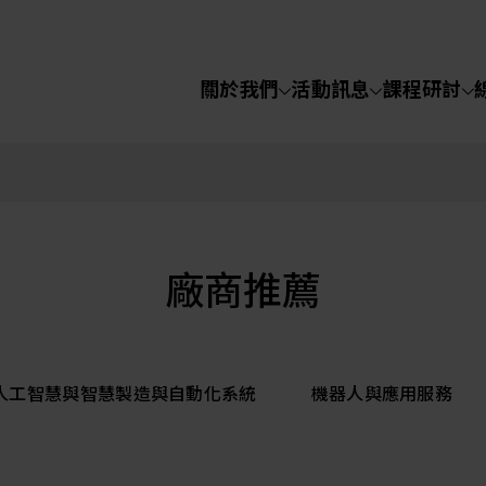
關於我們
活動訊息
課程研討
半導體設備
化學氣相沉積(C
關於我們
電化學沉積(ECD
烘烤(Baker)
活動訊息
廠商推薦
顯影(Developer
課程研討
I人工智慧與智慧製造與自動化系統
機器人與應用服務
濕式蝕刻(Wet Etc
光罩蝕刻(Mask
線上課程
Etching)