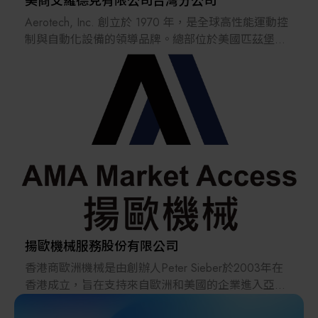
美商艾羅德克有限公司台灣分公司
Aerotech, Inc. 創立於 1970 年，是全球高性能運動控
制與自動化設備的領導品牌。總部位於美國匹茲堡，
主要產品包括高精度定位平台、運動控制器、伺服驅
動器、雷射掃描系統以及整合式自動化解決方案。產
品應用範圍涵蓋半導體、光電、雷射加工、精密量
測、醫療設備、航空航太及科學研究等領域。
Aerotech 以追求極致精度為核心，其設備能達到次微
米甚至奈米級定位能力，同時具備高速度、高可靠度
與高度客製化彈性。公司並提供全球性的技術支援與
工程服務，協助客戶提升製程技術與生產效率。
揚歐機械服務股份有限公司
香港商歐洲機械是由創辦人Peter Sieber於2003年在
香港成立，旨在支持來自歐洲和美國的企業進入亞洲
的市場提供營銷活動, 為成品以及電氣，電子和機械設