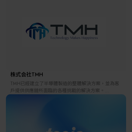
解決方案
智慧醫療
智慧檢測設備與系統
廠商資訊
顯示/光電設備
資訊下載
Micro LED/LED
高科技廠房設施與廠務系統
株式会社TMH
TMH已經建立了半導體製造的整體解決方案，並為客
無人載具
戶提供供應鏈所面臨的各種挑戰的解決方案。
2022年，在日本推出的跨境電子商務「LAYLA」已經
太陽能設備
發展成為一個擁有30多萬件商品的平臺，同時在「採
購」、「物流」和「製造」領域加強供應鏈，並支持
恢復日本製造業。
材料/元件/化學品