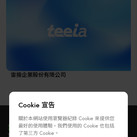
備，零件和半成品提供採購服務及方案提供。
"我們是您在亞洲的代表處，也是您的營銷部門"
香港商歐洲機械(AMA) 2004年成立台灣分公司於內湖
科學園區,致力於電源品質產品的代理銷售及服務。為
滿足客戶需求的多樣性, 我們積極投入市場擴充。除了
完整齊全的規格品外, 我們也提供各式客製化產品供選
擇, 滿足不同領域的不同需求。我們的供應商是所在領
域中的領導者，其產品因其質量，可靠性和性能而享
譽全球。
宙揚企業股份有限公司
為擴大服務客戶,深根台灣,放眼亞洲及全球市場,2019
年5月,我們在台灣成立一家新公司，”揚歐機械服務股
份有限公司”,接替香港商歐洲機械服務有限公司台灣
Cookie 宣告
分公司之業務範圍,並增加代理及銷售服務產品線,橫跨
機電,電子,以及精密機械及儀器等運用及解決方案.
關於本網站使用瀏覽器紀錄 Cookie 來提供您
最好的使用體驗，我們使用的 Cookie 也包括
了第三方 Cookie。
T
+886-2-27293933
F
+886-2-27293950