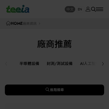
廠商資訊
中文
EN
SE
中文
EN
TEEIA
HOME
廠商資訊
SEAR
關於我們
廠商推薦
活動訊息
半導體設備
封測/測試設備
半導體設備
封測/測試設備
AI人工智慧與
課程研討
AI人工智慧與智慧製造與自動化系統
線上課程專區
機器人與應用服務
進階搜尋
展覽資訊
關鍵模組/設備零組件材料加工與服務