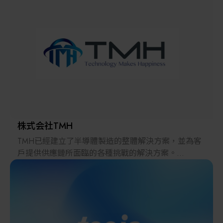
解決方案
智慧醫療
智慧檢測設備與系統
廠商資訊
顯示/光電設備
資訊下載
Micro LED/LED
高科技廠房設施與廠務系統
株式会社TMH
TMH已經建立了半導體製造的整體解決方案，並為客
無人載具
戶提供供應鏈所面臨的各種挑戰的解決方案。
2022年，在日本推出的跨境電子商務「LAYLA」已經
太陽能設備
發展成為一個擁有30多萬件商品的平臺，同時在「採
購」、「物流」和「製造」領域加強供應鏈，並支持
恢復日本製造業。
材料/元件/化學品