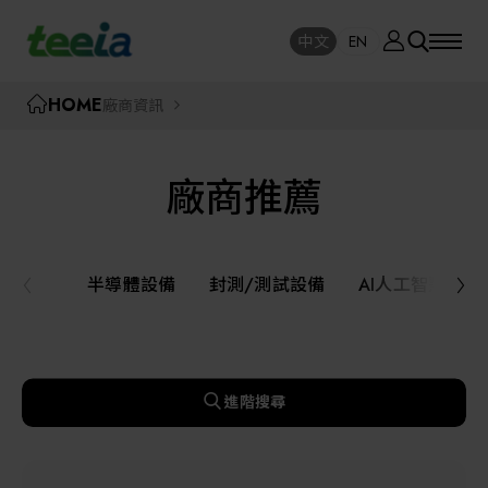
廠商資訊
中文
EN
SE
中文
EN
TEEIA
HOME
廠商資訊
SEAR
關於我們
廠商推薦
活動訊息
半導體設備
封測/測試設備
半導體設備
封測/測試設備
AI人工智慧與
課程研討
AI人工智慧與智慧製造與自動化系統
線上課程專區
機器人與應用服務
進階搜尋
展覽資訊
關鍵模組/設備零組件材料加工與服務