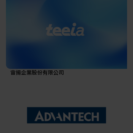
備，零件和半成品提供採購服務及方案提供。
"我們是您在亞洲的代表處，也是您的營銷部門"
香港商歐洲機械(AMA) 2004年成立台灣分公司於內湖
科學園區,致力於電源品質產品的代理銷售及服務。為
滿足客戶需求的多樣性, 我們積極投入市場擴充。除了
完整齊全的規格品外, 我們也提供各式客製化產品供選
擇, 滿足不同領域的不同需求。我們的供應商是所在領
域中的領導者，其產品因其質量，可靠性和性能而享
譽全球。
宙揚企業股份有限公司
為擴大服務客戶,深根台灣,放眼亞洲及全球市場,2019
年5月,我們在台灣成立一家新公司，”揚歐機械服務股
份有限公司”,接替香港商歐洲機械服務有限公司台灣
分公司之業務範圍,並增加代理及銷售服務產品線,橫跨
機電,電子,以及精密機械及儀器等運用及解決方案.