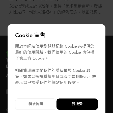
永光化學成立於1972年，秉持「追求進步創新，發揚
人性光輝，增進人類福祉」的經營理念，以正派經營
與永續發展為核心，致力研發與生產具正面價值的高
科技化學品，與客戶共創價值。
Cookie 宣告
公司於1988年上市，已由傳統染料公司轉型為涵蓋色
料化學、特用化學、碳粉、電子化學及醫藥化學五大
關於本網站使用瀏覽器紀錄 Cookie 來提供您
事業的高科技化學企業集團。永光化學全球員工逾
最好的使用體驗，我們使用的 Cookie 也包括
1,800人，總部設於台北，在全球設有多個營運與生產
了第三方 Cookie。
T
+886-2-27293933
F
+886-2-27293950
據點，行銷遍及五大洲。
訂閱電子報
加入公會/會員資料變更
E-Mail
service@teeia.org.tw
相關資訊請訪問我們的隱私權與 Cookie 政
110 台北市信義路五段 5 號 3 樓 3E41 室（秘書處
永光化學重視研發投入，研發人員約230人，研發費
聯絡我們
ADD
策。如果您選擇繼續瀏覽或關閉這個提示，便
地址）
用佔營收4%以上，累積專利逾190件，並因創新與永
T
+886-2-27293933
F
+886-2-27293950
表示您已接受我們的網站使用條款。
續成果，屢獲產業創新、綠色化學與循環經濟等獎項
E-Mail
service@teeia.org.tw
肯定。
110 台北市信義路五段 5 號 3 樓 3E41 室（秘書
ADD
址）
稍後詢問
我接受
隱私權政策
© 2024 TEEIA. All Rights Reserved. Designed by
WDD
隱私權政策