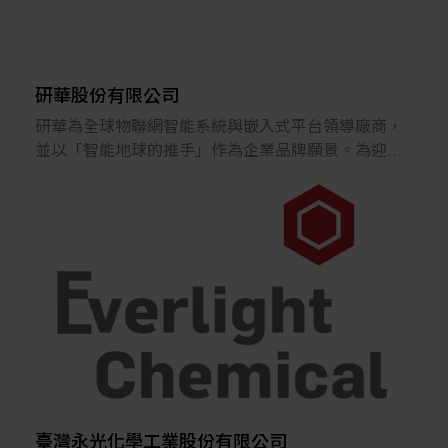
研華股份有限公司
研華為全球物聯網智能系統與嵌入式平台領導廠商，
並以「智能地球的推手」作為企業品牌願景。為迎接
邊緣運算與人工智慧之大趨勢，研華以Sector Driven
策略全面展開佈署，並將以Edge Computing和Edge AI
為核心，聚焦邊緣智能系統、智慧製造、能源與公共
事業、智能醫療、智能零售與服務等五大關鍵市場，
加強全球布局提升核心競爭力；整合Edge Computing
邊緣硬體平台產品群、工業物聯網軟體平台WISE-
IoT，再加入產業Edge AI解決方案及行業知識，重塑
成產業整合應用的協同共譜之經營模式，助力夥伴客
戶串接產業鏈；此外，亦積極偕同各產業夥伴「共
創」產業生態圈，以加速實踐產業智能化之目標。
臺灣永光化學工業股份有限公司