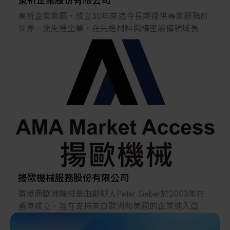
東祈企業股份有限公司
東祈企業集團，成立30年來迄今長期提供專業服務於
世界一流先進企業，在先進材料與精密設備領域長期
深耕兩岸世界一流大廠。 公司自成立以來，一直本著
支持達成客戶構建跨世代產品為服務客戶的最高宗
旨，以專業的技術服務滿足客戶創新高品質產品為使
命，近30年來始終以“誠信”“勤勉”“務實”為原則，提
供優質的產品和專業的服務，樹立了良好的企業形
象，積累了包括科研院所、世界一流先進企業等高端
客戶群體和長期合作夥伴。公司會一直秉持著為客戶
提供最優服務的宗旨，繼續加強提供最優的先進材料
及精密設備的服務
揚歐機械服務股份有限公司
香港商歐洲機械是由創辦人Peter Sieber於2003年在
香港成立，旨在支持來自歐洲和美國的企業進入亞洲
的市場提供營銷活動, 為成品以及電氣，電子和機械設