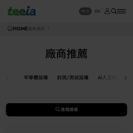
廠商資訊
中文
EN
SE
中文
EN
TEEIA
HOME
廠商資訊
SEAR
關於我們
廠商推薦
活動訊息
半導體設備
封測/測試設備
半導體設備
封測/測試設備
AI人工智慧與
課程研討
AI人工智慧與智慧製造與自動化系統
線上課程專區
機器人與應用服務
進階搜尋
展覽資訊
關鍵模組/設備零組件材料加工與服務