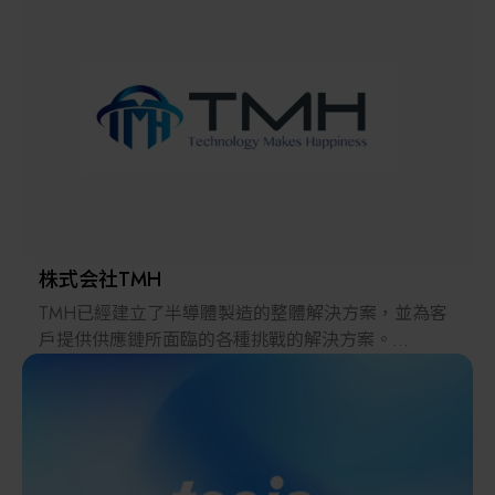
解決方案
智慧醫療
智慧檢測設備與系統
廠商資訊
顯示/光電設備
資訊下載
Micro LED/LED
高科技廠房設施與廠務系統
株式会社TMH
TMH已經建立了半導體製造的整體解決方案，並為客
無人載具
戶提供供應鏈所面臨的各種挑戰的解決方案。
2022年，在日本推出的跨境電子商務「LAYLA」已經
太陽能設備
發展成為一個擁有30多萬件商品的平臺，同時在「採
購」、「物流」和「製造」領域加強供應鏈，並支持
恢復日本製造業。
材料/元件/化學品