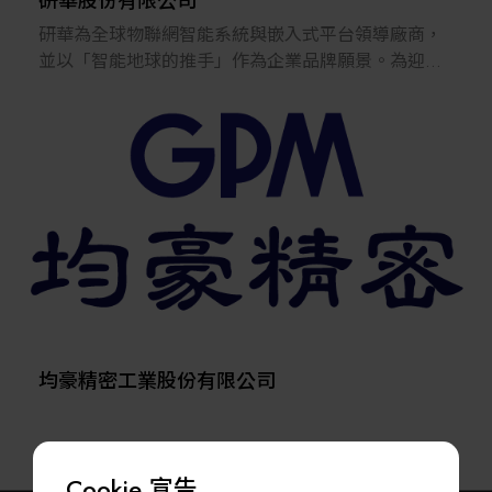
研華股份有限公司
研華為全球物聯網智能系統與嵌入式平台領導廠商，
並以「智能地球的推手」作為企業品牌願景。為迎接
邊緣運算與人工智慧之大趨勢，研華以Sector Driven
策略全面展開佈署，並將以Edge Computing和Edge AI
為核心，聚焦邊緣智能系統、智慧製造、能源與公共
事業、智能醫療、智能零售與服務等五大關鍵市場，
加強全球布局提升核心競爭力；整合Edge Computing
邊緣硬體平台產品群、工業物聯網軟體平台WISE-
IoT，再加入產業Edge AI解決方案及行業知識，重塑
成產業整合應用的協同共譜之經營模式，助力夥伴客
戶串接產業鏈；此外，亦積極偕同各產業夥伴「共
創」產業生態圈，以加速實踐產業智能化之目標。
均豪精密工業股份有限公司
Cookie 宣告