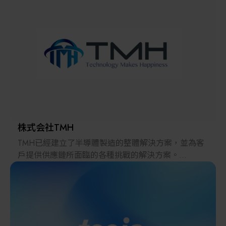
解決方案
智慧醫療
智慧檢測設備與系統
廠商資訊
顯示/光電設備
資訊下載
Micro LED/LED
高科技廠房設施與廠務系統
株式会社TMH
TMH已經建立了半導體製造的整體解決方案，並為客
無人載具
戶提供供應鏈所面臨的各種挑戰的解決方案。
2022年，在日本推出的跨境電子商務「LAYLA」已經
太陽能設備
發展成為一個擁有30多萬件商品的平臺，同時在「採
購」、「物流」和「製造」領域加強供應鏈，並支持
恢復日本製造業。
材料/元件/化學品