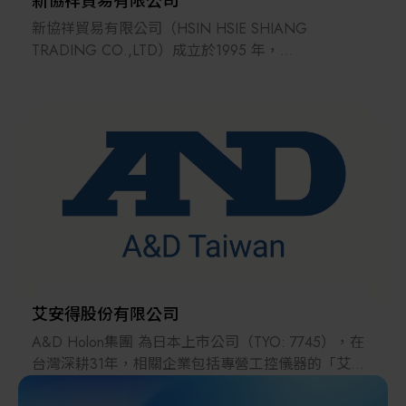
新協祥貿易有限公司
新協祥貿易有限公司（HSIN HSIE SHIANG
TRADING CO.,LTD）成立於1995 年，
主要商品為工廠自動化設備零組件。
經過多年來的努力，
在自動化產業上已建立起良好的信譽，
並於2003 年獲財政部選拔為開立統一發票績優營業
人獎。
新協祥貿易不僅為一自動化零組件通路商，
同時也是專業的自動化技術服務業者，
對於使用客戶皆能提供完善的產品說明及技術服務。
艾安得股份有限公司
A&D Holon集團 為日本上市公司（TYO: 7745），在
台灣深耕31年，相關企業包括專營工控儀器的「艾安
得股份有限公司」、醫療品牌「愛安德」、以及專注