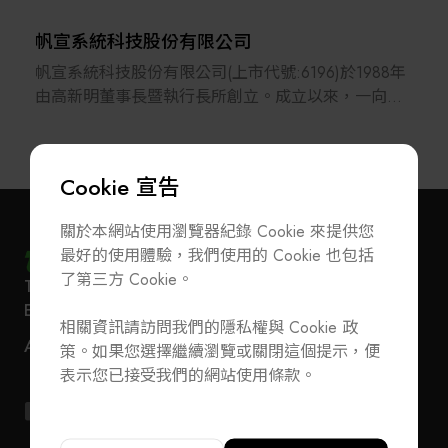
帆宣系統科技股份有限公司
帆宣系統科技股份有限公司(上市代號:6196)於1988年
由高新明董事長暨執行長所創立。成立以來，一向專
注於半導體、平面顯示器設備及耗材代理，廠務系統
TURNKEY服務等業務；近年來帆宣公司更進一步跨入
LED光電製程設備製造與技術開發，並佈局太陽能、
Cookie 宣告
雷射應用及鋰電池等產業，持續創新朝多角化方向發
展。
關於本網站使用瀏覽器紀錄 Cookie 來提供您
最好的使用體驗，我們使用的 Cookie 也包括
帆宣公司在高執行長及總經理林育業的領導經營下，
了第三方 Cookie。
T
+886-2-27293933
F
+886-2-27293950
以專業科技的技術服務供應者自許，持續創新發展，
訂閱電子報
加入公會/會員資料變更
E-Mail
service@teeia.org.tw
建立完整服務平台；致力於引進國內半導體、光電相
相關資訊請訪問我們的隱私權與 Cookie 政
110 台北市信義路五段 5 號 3 樓 3E41 室（秘書處
關產業發展所需之尖端設備與技術，支援國內高科技
聯絡我們
ADD
策。如果您選擇繼續瀏覽或關閉這個提示，便
地址）
產業的發展，並落實工安與環保政策。帆宣公司目前
T
+886-2-27293933
F
+886-2-27293950
表示您已接受我們的網站使用條款。
擁有一流的工程師及相關專業員工數百名，以提供各
E-Mail
service@teeia.org.tw
項產品及服務之需求。此外，為進一步落實高科技產
110 台北市信義路五段 5 號 3 樓 3E41 室（秘書
ADD
業設備本土化之策略，帆宣公司於湖口、頭份、善化
址）