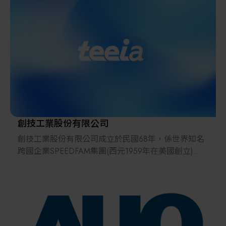
於半導體光罩檢驗設備的「日商和隆股份有限公
司」。承蒙廣大客戶支持，艾安得在台成立31周年，
於2024年6月份搬遷到南京東路新址擴大營業。
艾安得股份有限公司 主要銷售產品：電子天平、比重
天平、電子分析天平、水份天平、電子磅秤、計數
秤、克拉秤、黃金秤、防爆秤、黏度計、Pipette分注
吸量管、重量選別機、金屬檢出機、X光機、拉伸壓縮
試驗機（拉力機）、材料試驗機、重量顯示器、CC-
ink重量顯示器與PLC系統連結、重量檢測控制器、荷
重元感應器等計量落料秤重系統。
創技工業股份有限公司
此外，艾安得於2024年成為HACCP食品安全協會會
創技工業股份有限公司成立於民國68年，係世界知名
員，提供防水秤、金檢機、X光異物檢查機、溫度計、
跨國企業SPEEDFAM集團(西元1959年在美國創立)在
計時器等，一起為台灣食品安全把關。
台獨立子公司。Global Tech, Local Touch，身為全球
精密平面平坦化技術與設備的先驅，隨著歐、美、
日、台灣、中國、亞洲與全球科技產業發展脈動，於
半導體矽晶片、半導體化合晶片、LCD顯示器、LED
藍寶石、精密光電、精密陶瓷與金屬產業等，長期提
供一貫優異產品與技術服務，廣泛獲得國、內外客戶