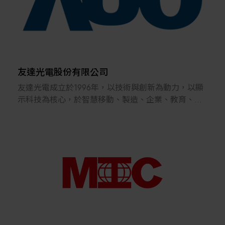
的合作肯定、與良好聲譽！
友達光電股份有限公司
友達光電成立於1996年，以技術與創新為動力，以顯
示科技為核心，於智慧移動、製造、企業、教育、零
售、醫療、照護與綠色能源等各領域，提供先進技術
含量的產品和解決方案服務。友達總部位於台灣，營
運據點遍及亞洲、美國與歐洲，目前集團全球員工約
41,000人。2024年合併營業額為新台幣2802.8億
元。