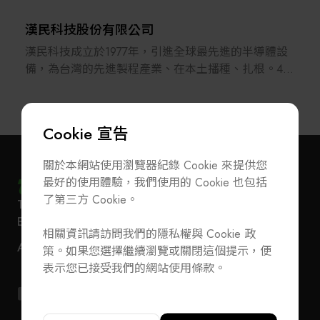
現高加工精度和速度的沖切成型機與自動封膠機，同
時在光電整合技術方面，我們的雷射刻印機與光學檢
漢民科技股份有限公司
測機為產業界指標性規格。
漢民科技成立於1977年，引進全球最先進的半導體設
備，為台灣的先進製程產業、在本土播種、扎根。40
均華不斷致力新製程需求的設備研發，促使技術能力
多年來，隨著台灣半導體產業的國際化，漢民的足
不斷提昇，帶動全系列產品的性能改善，並以創新產
跡，也由台灣，擴展至美國、日本、新加坡、馬來西
品對策協助客戶提昇其在訂單取得的競爭能力，深受
亞與中國大陸，員工總數超過1200人。
客戶肯定。同時與政府各財團法人等學研機構合作開
Cookie 宣告
發先進的封裝設備關鍵技術，也結合國外關鍵模組廠
漢民以自主研發技術、攜手全球最先進的設備供應
商技術優勢，以優異的整合能力憑藉有限資源發揮最
關於本網站使用瀏覽器紀錄 Cookie 來提供您
商，協助台灣及東南亞地區晶圓製造及面板廠，實現
大研發成果，因而建立良好的獲利基礎。更因長年的
最好的使用體驗，我們使用的 Cookie 也包括
了近半世紀以來的製程進步與量產，裝機總數超過兩
技術積累，相關核心技術亦居於國內相關產業之領先
了第三方 Cookie。
T
+886-2-27293933
F
+886-2-27293950
萬台，積累了對產業需求的深刻了解，並建立了涵蓋
訂閱電子報
加入公會/會員資料變更
地位。
E-Mail
service@teeia.org.tw
研發、銷售到服務的緊密夥伴關係。
相關資訊請訪問我們的隱私權與 Cookie 政
110 台北市信義路五段 5 號 3 樓 3E41 室（秘書處
聯絡我們
ADD
均華發展自有核心關鍵技術，已成功置入半導體主要
策。如果您選擇繼續瀏覽或關閉這個提示，便
地址）
多年來，漢民投注資源，網羅世界各相關領域的專
T
+886-2-27293933
F
+886-2-27293950
供應鏈，成立以來連續十多年獲利，客戶為台積電、
表示您已接受我們的網站使用條款。
家，進行前段設備的基礎研究，致力於自主設備的研
E-Mail
service@teeia.org.tw
矽品、日月光…..等等，皆為半導體一線大廠。財務與
發，成功開發了電子束檢驗（E-beam Inspection）、
110 台北市信義路五段 5 號 3 樓 3E41 室（秘書
營運穩健，技術領先國內同業，強化主軸營運產品，
ADD
低能量高電流離子植入機（Ion Implanter）、ICP蝕刻
址）
持續推展大陸市場。透過獲利達到永續經營之使命，