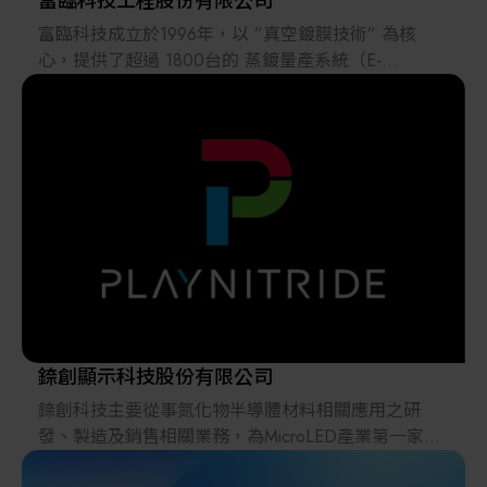
富臨科技工程股份有限公司
富臨科技成立於1996年，以 ”真空鍍膜技術” 為核
心，提供了超過 1800台的 蒸鍍量產系統（E-
Gun/Thermal Evaporator System），成為 LED 產業
鏈，重要的設備提供者。
錼創顯示科技股份有限公司
錼創科技主要從事氮化物半導體材料相關應用之研
發、製造及銷售相關業務，為MicroLED產業第一家上
市公司。 主要產品為CoC及MicroLED顯示器。CoC係