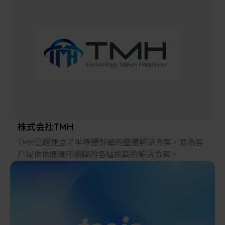
解決方案
智慧醫療
智慧檢測設備與系統
廠商資訊
顯示/光電設備
資訊下載
Micro LED/LED
高科技廠房設施與廠務系統
株式会社TMH
TMH已經建立了半導體製造的整體解決方案，並為客
無人載具
戶提供供應鏈所面臨的各種挑戰的解決方案。
2022年，在日本推出的跨境電子商務「LAYLA」已經
太陽能設備
發展成為一個擁有30多萬件商品的平臺，同時在「採
購」、「物流」和「製造」領域加強供應鏈，並支持
恢復日本製造業。
材料/元件/化學品