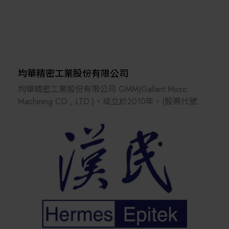
案。
均華精密工業股份有限公司
均華精密工業股份有限公司 GMM(Gallant Micro.
Machining CO., LTD.)，成立於2010年，(股票代號：
6640)，總部位於新北市土城工業區內，並在2017年
於新竹台元科技園區購置廠房，建立研發中心及無塵
室，以提升台積電等半導體頂尖大廠的服務與合作，
另於蘇州設置創新研發及製造中心，服務據點遍及中
國大陸、台灣及東南亞等地區。
均華以尖端技術引領半導體AI晶片製造領域，特別在
先進的CoWoS封裝製程設備上展現出卓越的技術能
力。主力產品設備包括頂尖的精密取放技術之高效能
的晶粒挑揀機與黏晶機。藉由先進的精密加工技術實