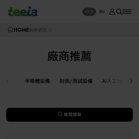
廠商資訊
中文
EN
SE
中文
EN
TEEIA
HOME
廠商資訊
SEAR
關於我們
廠商推薦
活動訊息
半導體設備
封測/測試設備
半導體設備
封測/測試設備
AI人工智慧與
課程研討
AI人工智慧與智慧製造與自動化系統
線上課程專區
機器人與應用服務
進階搜尋
展覽資訊
關鍵模組/設備零組件材料加工與服務