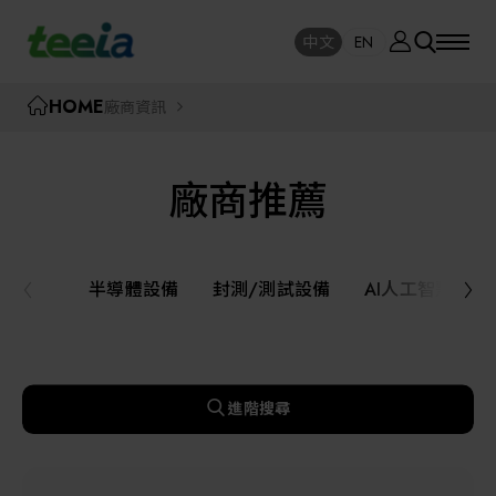
廠商資訊
中文
EN
SE
中文
EN
TEEIA
HOME
廠商資訊
SEAR
關於我們
廠商推薦
活動訊息
半導體設備
封測/測試設備
半導體設備
封測/測試設備
AI人工智慧與
課程研討
AI人工智慧與智慧製造與自動化系統
線上課程專區
機器人與應用服務
進階搜尋
展覽資訊
關鍵模組/設備零組件材料加工與服務