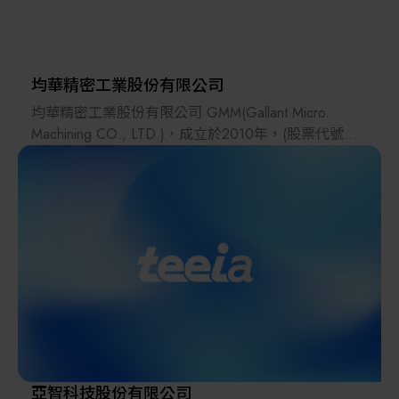
鈦昇科技的自動化設備在台灣研發、台灣生產，將優
質的台灣製造品質推廣至全世界。
均華精密工業股份有限公司
均華精密工業股份有限公司 GMM(Gallant Micro.
Machining CO., LTD.)，成立於2010年，(股票代號：
6640)，總部位於新北市土城工業區內，並在2017年
於新竹台元科技園區購置廠房，建立研發中心及無塵
室，以提升台積電等半導體頂尖大廠的服務與合作，
另於蘇州設置創新研發及製造中心，服務據點遍及中
國大陸、台灣及東南亞等地區。
均華以尖端技術引領半導體AI晶片製造領域，特別在
先進的CoWoS封裝製程設備上展現出卓越的技術能
力。主力產品設備包括頂尖的精密取放技術之高效能
的晶粒挑揀機與黏晶機。藉由先進的精密加工技術實
現高加工精度和速度的沖切成型機與自動封膠機，同
時在光電整合技術方面，我們的雷射刻印機與光學檢
亞智科技股份有限公司