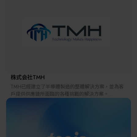
解決方案
智慧醫療
智慧檢測設備與系統
廠商資訊
顯示/光電設備
資訊下載
Micro LED/LED
高科技廠房設施與廠務系統
株式会社TMH
TMH已經建立了半導體製造的整體解決方案，並為客
無人載具
戶提供供應鏈所面臨的各種挑戰的解決方案。
2022年，在日本推出的跨境電子商務「LAYLA」已經
太陽能設備
發展成為一個擁有30多萬件商品的平臺，同時在「採
購」、「物流」和「製造」領域加強供應鏈，並支持
恢復日本製造業。
材料/元件/化學品