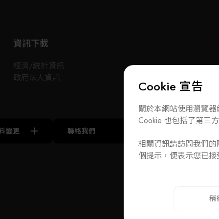
拓國際市場，推廣創新產品，為客戶提供全方位
業，
的解決方案，包括從規劃、設計、製造、安裝到
售後服務。 目前，廣運的生產基地分佈在中國大
帆宣
陸、台灣和越南，集團全球員工超過三千人，行
下，
資訊下載
銷通路遍及亞洲、歐洲和美洲，提供的產品和解
新發
決方案包括自動化倉儲、包裝系統、高科技和傳
導體
經濟/統計資訊
統產業的物料搬運系統、物流中心系統、生產自
術，
政府法人資訊
Cookie 宣告
動化設備、科技養殖系統、5G散熱系統等產品。
環保
關專
求。
關於本網站使用瀏覽器紀
之策
Cookie 也包括了第三方 
學園
料變更
聯絡我們
訂閱電子報
目前
相關資訊請訪問我們的隱
A
代理
個提示，便表示您已接
聯絡我們
方位
T
+886-2-272939
ADD
110 台北市
稍
隱私權政策