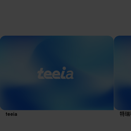
離子佈植(Ion
implantation)
濕式批次處理(W
展覽資訊
Bench)
曝光尺寸量測(Ex
Dimension Meas
解決方案
AI輔助軟體/系
標準與認證系統
廠商資訊
資訊下載
teeia
特瑞