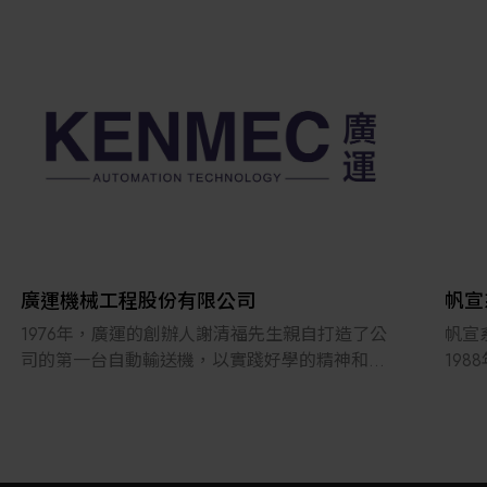
廣運機械工程股份有限公司
帆宣
1976年，廣運的創辦人謝清福先生親自打造了公
帆宣
司的第一台自動輸送機，以實踐好學的精神和獨
19
特的前瞻性眼光，公司不斷精進專業技術，成為
來，
全球領先的自動化生產解決方案和物流系統供應
代理
商，客戶遍及世界各地。 廣運深入關注自動化發
宣公
展趨勢，致力於專業技術的研發和服務，積極開
開發