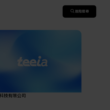
快速升溫處理(RTP)
氧化擴散爐(Oxidation
智慧醫療
濕式批次處理(Wet Bench)
& Diffusion furnaces)
晶圓噴灑處理(Wafer Spray
進階搜尋
et
晶圓噴灑處理(Wafer
乾燥設備(Dry
Treatment)
智慧檢測設備與系統
Spray Treatment)
曝光尺寸量測(Expo
Mechine)
薄膜量測(Thickness
po
薄膜量測(Thickness
Dimension Measure)
缺陷量測(Defect
Measure)
ure)
Measure)
AI輔助軟體/系統
Measure)
資安防護軟體/系統
顯示/光電設備
統
資安防護軟體/系統
標準與認證系統服務
設備設計輔助軟體/系
二手設備
統
Micro LED/LED
服務
二手設備
高科技廠房設施與廠務系統
無人載具
太陽能設備
科技有限公司
材料/元件/化學品