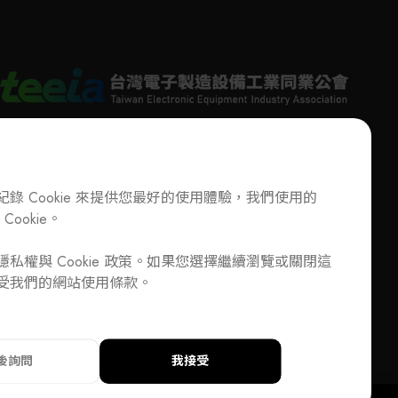
持續創新朝多角化方向發展。
公司在高執行長及總經理林育業的領導經營
以專業科技的技術服務供應者自許，持續創
展，建立完整服務平台；致力於引進國內半
、光電相關產業發展所需之尖端設備與技
支援國內高科技產業的發展，並落實工安與
政策。帆宣公司目前擁有一流的工程師及相
業員工數百名，以提供各項產品及服務之需
此外，為進一步落實高科技產業設備本土化
錄 Cookie 來提供您最好的使用體驗，我們使用的
略，帆宣公司於湖口、頭份、善化及台南科
Cookie。
T
+886-2-27293933
F
+886-2-27293950
區設立工廠，投入客製化設備之組裝製造，
E-Mail
service@teeia.org.tw
加入公會/會員資料變更
擁有多項之專利，進一步將公司營業範疇自
私權與 Cookie 政策。如果您選擇繼續瀏覽或關閉這
110 台北市信義路五段 5 號 3 樓 3E41 室（秘書處地
DD
、廠務系統擴大至開發客製化產品，邁向全
受我們的網站使用條款。
址）
發展。
33
F
+886-2-27293950
E-Mail
service@teeia.org.tw
信義路五段 5 號 3 樓 3E41 室（秘書處地址）
後詢問
我接受