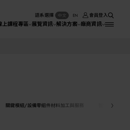
廠商資訊
會員登入
中文
EN
語系選擇
會員登入
S
中文
EN
SEA
線上課程專區
展覽資訊
解決方案
廠商資訊
半導體設備
SEARCH
VD)
物理氣相沈積(PVD,
化學氣相沉積(CVD)
原子層沉積(ALD)
物理氣相沈積(PVD,
Sputter)
Sputter)
)
電漿清潔(Plasma
電化學沉積(ECD)
光阻塗佈(PR Coater)
電漿清潔(Plasma Cleaning)
半導體設備
Cleaning)
烘烤(Baker)
曝光機(Stepper
曝光機(Stepper
光罩(Mask)/光罩對準
Exposurer/Scanner
封測/測試設備
Exposurer/Scanner
曝光系統(Mask
Exposurer)
Exposurer)
顯影(Developer)
Aligner)
電荷消除裝置(Charge
AI人工智慧與智慧製造與自動化系統
)
電荷消除裝置(Charge
乾式蝕刻(Dry Etching)
Erase)
Erase)
濕式蝕刻(Wet Etching)
乾式光阻剝除(Dry
關鍵模組/設備零組件材料加工與服務
智慧醫療
hing)
乾式光阻剝除(Dry
濕式光阻剝除(Wet
Stripping)
機器人與應用服務
Stripping)
光罩蝕刻(Mask Etching)
Stripping)
化學機械研磨(CMP)
化學機械研磨(CMP)
化學機械研磨後清洗
專區
關鍵模組/設備零組件材料加工與服務
離子佈植(Ion implantation)
(CMP Cleaning)
快速升溫處理(RTP)