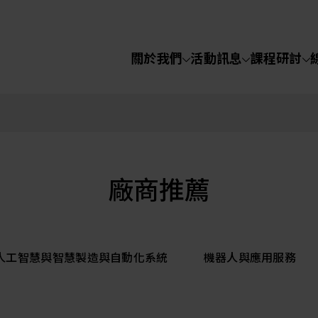
關於我們
活動訊息
課程研討
半導體設備
化學氣相沉積(C
關於我們
電化學沉積(ECD
烘烤(Baker)
活動訊息
廠商推薦
顯影(Developer
課程研討
I人工智慧與智慧製造與自動化系統
機器人與應用服務
濕式蝕刻(Wet Etc
光罩蝕刻(Mask
線上課程
Etching)