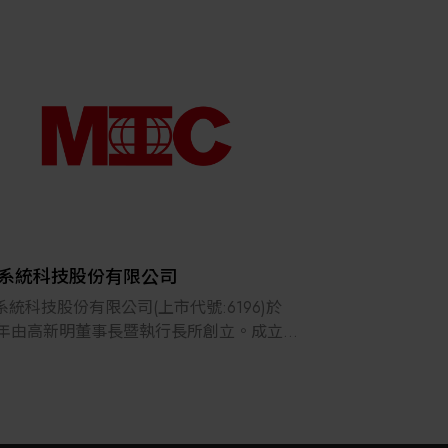
其他
系統科技股份有限公司
系統科技股份有限公司(上市代號:6196)於
88年由高新明董事長暨執行長所創立。成立以
一向專注於半導體、平面顯示器設備及耗材
，廠務系統TURNKEY服務等業務；近年來帆
司更進一步跨入LED光電製程設備製造與技術
，並佈局太陽能、雷射應用及鋰電池等產