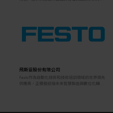
案。
2022年，在日本推出的跨境電子商務「LAYLA」
已經發展成為一個擁有30多萬件商品的平臺，同
時在「採購」、「物流」和「製造」領域加強供
應鏈，並支持恢復日本製造業。
飛斯妥股份有限公司
Festo作為自動化技術和技術培訓領域的世界領先
供應商，正積極迎接未來智慧製造與數位化轉型
的挑戰，並在數位化、人工智慧及設備學習領域
持續布局。
Festo成立於1925年，是一家獨立的家族企業，總