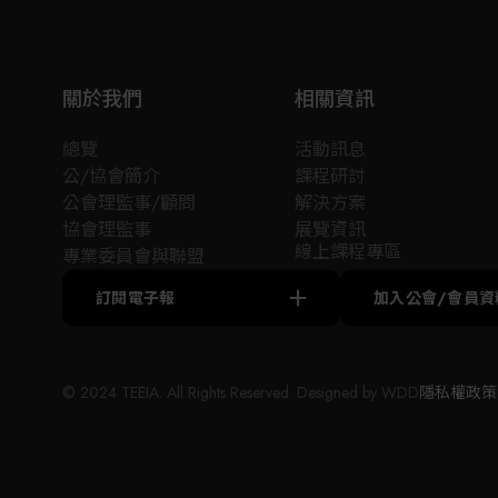
部位於德國內卡河畔埃斯林根。Festo在工廠與過
程自動化領域，以氣動與電動解決方案贏得全球
超過30萬客戶的信賴，教學與培訓部門也為全球
超過56,000家工業企業及教育機構提供優質的教
關於我們
相關資訊
育訓練方案。
總覽
活動訊息
台灣Festo的業務始於1980年代，深耕台灣市場超
公/協會簡介
課程研討
過四十年，在全台設有多個銷售與服務據點，致
公會理監事/顧問
解決方案
力於為台灣市場提供工廠自動化與過程自動化的
協會理監事
展覽資訊
「氣電融合、軟硬兼顧」完整解決方案。主要服
線上課程專區
專業委員會與聯盟
務領域涵蓋電子與輕組裝、半導體、太陽能與氫
能、生物科技與製藥、汽車產業（從電池製造到
訂閱電子報
加入公會/會員資
整車組裝）、食品與包裝、化工、水處理，以及
快速成長的醫療技術與實驗室自動化等產業。
© 2024 TEEIA. All Rights Reserved. Designed by
WDD
隱私權政策