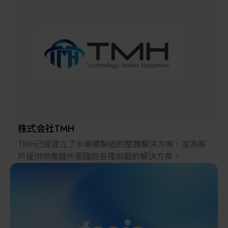
解決方案
智慧醫療
智慧檢測設備與系統
廠商資訊
顯示/光電設備
資訊下載
Micro LED/LED
高科技廠房設施與廠務系統
株式会社TMH
TMH已經建立了半導體製造的整體解決方案，並為客
無人載具
戶提供供應鏈所面臨的各種挑戰的解決方案。
2022年，在日本推出的跨境電子商務「LAYLA」已經
太陽能設備
發展成為一個擁有30多萬件商品的平臺，同時在「採
購」、「物流」和「製造」領域加強供應鏈，並支持
恢復日本製造業。
材料/元件/化學品