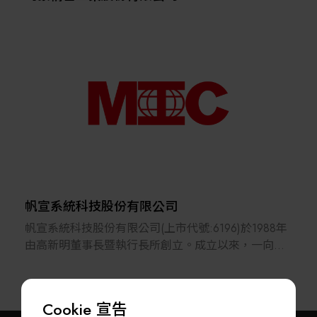
帆宣系統科技股份有限公司
帆宣系統科技股份有限公司(上市代號:6196)於1988年
由高新明董事長暨執行長所創立。成立以來，一向專
注於半導體、平面顯示器設備及耗材代理，廠務系統
TURNKEY服務等業務；近年來帆宣公司更進一步跨入
LED光電製程設備製造與技術開發，並佈局太陽能、
Cookie 宣告
雷射應用及鋰電池等產業，持續創新朝多角化方向發