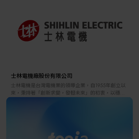
的最新技術、最優質產品、以及全球性服務提供客
戶。 台灣 OMRON 承襲日本 OMRON 總社 90 年的
技術及經驗，以自動化技術、情報技術走在時代的最
前端，在台灣近 40 年的時間，除提供高品質之自動
化產品予台灣各產業之外，並透過良好的技術服務支
援體系：台北、新竹、台中、台南各地據點，將
OMRON 之現場應用的 Know-How 傳遞給使用者，為
提高台灣工業自動化貢獻一份心力，並以 『Sensing
Tomorrow』 為職志，期望為明日社會帶來更好的創新
價值，且達到人類與機械相互調和之 『最適化社
會』。
士林電機廠股份有限公司
士林電機是台灣電機業的領導企業，自1955年創立以
來，秉持著「創新求變，發軔未來」的初衷，以穩健
的態勢，持續不斷地提供優質的電力系統及設備、參
與公共工程及重大軌道建設、供應優良汽機車電機產
品，以及提供自動化產品和整合系統。士電旗下四大
事業群分別從車用電裝品、低壓開關、輸配電設備、
工控及自動化產品等領域投入綠能產業。士電進軍電
動車領域，提供二輪及四輪用之動力系統及充電樁產