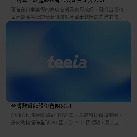
日商富士軟體股份有限公司台北分公司
藉者在日本獲得的高度信賴及實際成績，融合台灣的
世界最高等級的硬體科技以及富士軟體最先進的軟體
技術，以台北分公司為據點，從現在起我們準備對全
球市場進行不間斷的挑戰.
在台北分公司裡，以我們所專長的嵌入式系統技術
(DTV的中介軟體， 行動電話等通信機器， 辦公室機
器，汽車相關技術等) 為中心，為客戶貢獻新的價值之
創造
另外，我們也將藉由與日本本部的合作，對顧客提供
我們在日本市場所培養出的醫療，物流， 金融等各領
域上的業務解決方案，雲端等商用解決方案等服務．
space
台灣歐姆龍股份有限公司
OMRON 集團創建於 1933 年，為高科技跨國集團，
分支機構遍佈全球 80 國，有 300 個據點，員工人數
約有 3 萬 5000 人。透過全球化據點，將各事業領域