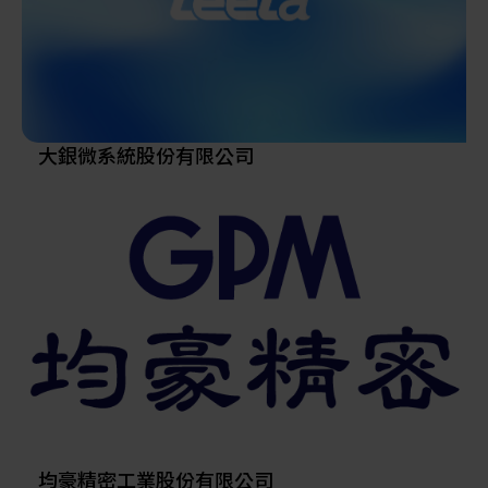
品，並將服務擴充至充電站運營與行動服務供應業
務；在新能源領域，士電在太陽能、風電、儲能等綠
能產業已有所成，並將目標放在成為台灣最大的EPC
系統整合商。
展望未來，士電將響應台灣產業優勢，持續推動企業
創新變革，以「創新產業」發軔未來、「人才」是公
大銀微系統股份有限公司
司最大的資源、「做對的事」、「節能減碳」資源利
用、「共同成長」的中衛供應鏈管理等五項永續精神
為本，秉持企業社會責任，邁向世界市場，為台灣之
永續發展目標奠基。
均豪精密工業股份有限公司