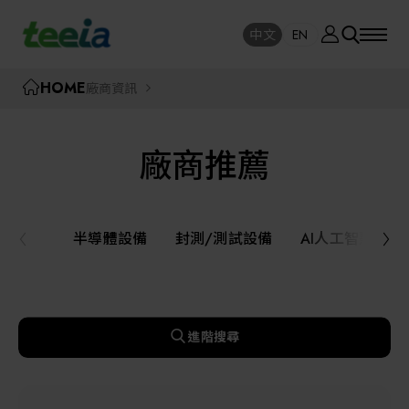
廠商資訊
中文
EN
SE
中文
EN
TEEIA
HOME
廠商資訊
SEAR
關於我們
廠商推薦
活動訊息
半導體設備
封測/測試設備
半導體設備
封測/測試設備
AI人工智慧與
課程研討
AI人工智慧與智慧製造與自動化系統
線上課程專區
機器人與應用服務
進階搜尋
展覽資訊
關鍵模組/設備零組件材料加工與服務