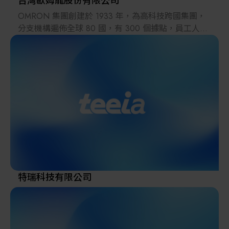
台灣歐姆龍股份有限公司
OMRON 集團創建於 1933 年，為高科技跨國集團，
分支機構遍佈全球 80 國，有 300 個據點，員工人數
約有 3 萬 5000 人。透過全球化據點，將各事業領域
的最新技術、最優質產品、以及全球性服務提供客
戶。 台灣 OMRON 承襲日本 OMRON 總社 90 年的
技術及經驗，以自動化技術、情報技術走在時代的最
前端，在台灣近 40 年的時間，除提供高品質之自動
化產品予台灣各產業之外，並透過良好的技術服務支
援體系：台北、新竹、台中、台南各地據點，將
OMRON 之現場應用的 Know-How 傳遞給使用者，為
提高台灣工業自動化貢獻一份心力，並以 『Sensing
Tomorrow』 為職志，期望為明日社會帶來更好的創新
價值，且達到人類與機械相互調和之 『最適化社
會』。
特瑞科技有限公司