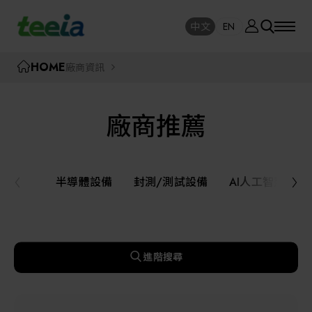
廠商資訊
中文
EN
SE
中文
EN
TEEIA
HOME
廠商資訊
SEAR
關於我們
廠商推薦
活動訊息
半導體設備
封測/測試設備
半導體設備
封測/測試設備
AI人工智慧與
課程研討
AI人工智慧與智慧製造與自動化系統
線上課程專區
機器人與應用服務
進階搜尋
展覽資訊
關鍵模組/設備零組件材料加工與服務