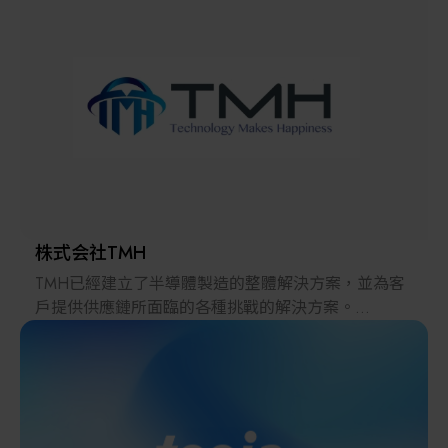
解決方案
智慧醫療
智慧檢測設備與系統
廠商資訊
顯示/光電設備
資訊下載
Micro LED/LED
高科技廠房設施與廠務系統
株式会社TMH
TMH已經建立了半導體製造的整體解決方案，並為客
無人載具
戶提供供應鏈所面臨的各種挑戰的解決方案。
2022年，在日本推出的跨境電子商務「LAYLA」已經
太陽能設備
發展成為一個擁有30多萬件商品的平臺，同時在「採
購」、「物流」和「製造」領域加強供應鏈，並支持
恢復日本製造業。
材料/元件/化學品