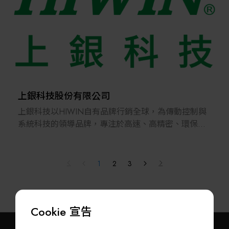
上銀科技股份有限公司
上銀科技以HIWIN自有品牌行銷全球，為傳動控制與
系統科技的領導品牌，專注於高速、高精密、環保節
能特性之關鍵零組件及次系統、系統的研發與製造；
產品包括：滾珠螺桿、線性滑軌、精密軸承、諧波減
速機、工業/醫療機器人、迴轉工作台等，廣泛應用於
1
2
3
智動化、精密工具機、生技醫療、光電半導體、環保
節能與交通運輸產業。秉持「智慧製造領航者」之
志，藉由HIWIN機電產品整合方案和全球即時服務的
Cookie 宣告
差異化優勢，為客戶帶來更高的附加價值，且關注
ESG企業永續發展，除持續創新提升自身競爭力外，