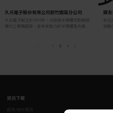
unit(熱酸循環過濾系統，cassette cleaner , spin
人才
dryer ,IPA dryer, ozone generator ,mega sonic ,
仁專
久元電子股份有限公司新竹園區分公司
鏵友
....)。
公司
久元電子創立於1991年，以經營半導體切割與挑
本公
化學品自動供應系統（CDS），水，氣，化，
程和
揀代工業務起家，多年來致力於半導體及光電產
自動
電，廢水，廢酸排放&化學品回收再生等之廠務工
度分
品的代工服務，並投入相關生產設備研發、製造
核心
程的設計，配管，配線。
升遷
與銷售，迄今已經30年。
測功
而至洗淨機（chemical bench，spin processer）,
售主
UV cure , ....等製程設備。
我們
1
2
30年來我們在半導體及光電產品的研磨、切割、
台南
各種檢測設備，如臨界尺寸分光儀電子顯微鏡
發揮
挑揀丶測試代工服務，以及相關生產設備製造與
另本
（C.D.SEM ）, 多成份化學濃度計（chemical
潛能
銷售等頜域，累積了豐富的經驗與成果；並旦透
遠的
concentration system）等 。
創台
過持續改善工作流程，以降低成本與提高效率來
滿足客戶需求，提供最佳服務品質。
◎20
◎2
久元的半導體代工服務策略，以提供客戶整合性
◎2
的Turn-key Solution服務為導向，建立互補與平衡
略性
資訊下載
的多元化產品線，滿足PC週邊、邏輯(Logic)、混
合訊號(Mix-Signal)、非揮 發性(Non-volatile)記憶體
經濟/統計資訊
丶MCU丶USB丶類比(Analog)電源管理IC丶CIS影像