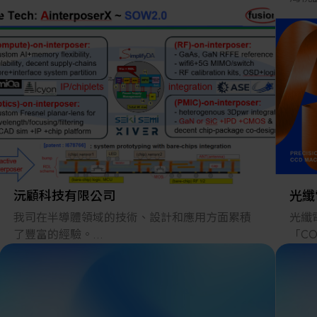
入S
零件
產生
求並
要營
四地
家，
沅顧科技有限公司
光纖
我司在半導體領域的技術、設計和應用方面累積
光纖
了豐富的經驗。
「C
在數位轉型(DX)、可製造性設計(DfM)和符合設計
「成
的生產方案(MfD)方面擁有豐富的技術諮詢和解決
商」
方案經驗。
決方
我們有多家半導體foundry/chiplets 的供應鏈資源
沖孔