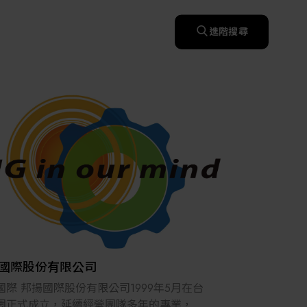
快速升溫處理(RTP)
氧化擴散爐(Oxidation
智慧醫療
濕式批次處理(Wet Bench)
& Diffusion furnaces)
晶圓噴灑處理(Wafer Spray
進階搜尋
et
晶圓噴灑處理(Wafer
乾燥設備(Dry
Treatment)
智慧檢測設備與系統
Spray Treatment)
曝光尺寸量測(Expo
Mechine)
薄膜量測(Thickness
po
薄膜量測(Thickness
Dimension Measure)
缺陷量測(Defect
Measure)
ure)
Measure)
AI輔助軟體/系統
Measure)
資安防護軟體/系統
顯示/光電設備
統
資安防護軟體/系統
標準與認證系統服務
設備設計輔助軟體/系
二手設備
統
Micro LED/LED
服務
二手設備
高科技廠房設施與廠務系統
無人載具
太陽能設備
國際股份有限公司
材料/元件/化學品
國際 邦揚國際股份有限公司1999年5月在台
園正式成立，延續經營團隊多年的專業，投