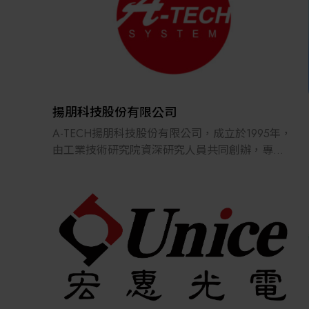
揚朋科技股份有限公司
A-TECH揚朋科技股份有限公司，成立於1995年，
由工業技術研究院資深研究人員共同創辦，專注
於自動化關鍵技術領域，累積近30年深厚經驗。
公司長期致力於自動控制系統與機電整合，包含
軟硬體模組開發，具備豐富的設備設計與系統整
合實績，並且擅長高精度雷射修補技術，針對各
類精密材料的微小缺陷進行精準修復，並已廣泛
應用於半導體與光電領域。
我們將持續以智慧創新為核心，結合跨域專業，
提供客戶高效、精準且具市場競爭力的設備解決
方案，邁向智能製造與生技融合的新世代領域。