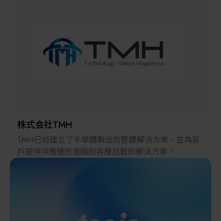
解決方案
智慧醫療
智慧檢測設備與系統
廠商資訊
顯示/光電設備
資訊下載
Micro LED/LED
高科技廠房設施與廠務系統
株式会社TMH
TMH已經建立了半導體製造的整體解決方案，並為客
無人載具
戶提供供應鏈所面臨的各種挑戰的解決方案。
2022年，在日本推出的跨境電子商務「LAYLA」已經
太陽能設備
發展成為一個擁有30多萬件商品的平臺，同時在「採
購」、「物流」和「製造」領域加強供應鏈，並支持
恢復日本製造業。
材料/元件/化學品