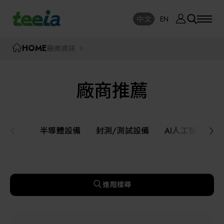
廠商資訊
中文
EN
SE
中文
EN
TEEIA
HOME
廠商資訊
SEAR
關於我們
廠商推薦
活動訊息
半導體設備
封測/測試設備
半導體設備
封測/測試設備
AI人工智慧與
課程研討
AI人工智慧與智慧製造與自動化系統
線上課程專區
機器人與應用服務
進階搜尋
展覽資訊
關鍵模組/設備零組件材料加工與服務