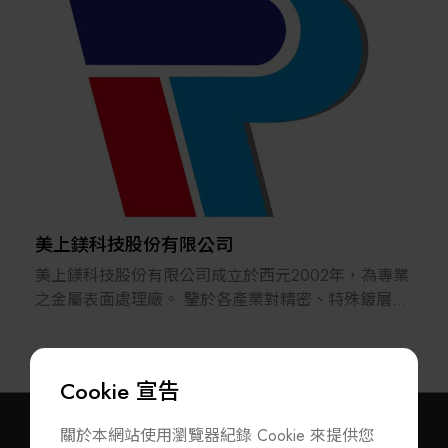
公司起初以自主研發的非接觸式線上厚度量測系統深
耕塑膠押出產業，成功將產品銷售至全球五大洲並累
積超過二十年的高速連續製程量測、自動化控制與系
統整合經驗。
隨著台灣科技產業對精密製程與智慧製造的需求快速
提升，奈米趨勢持續拓展核心技術結合光學量測、機
器視覺、精密機構、運動控制、AI演算法及軟體開發
等專業能力，發展出涵蓋線上厚度量測系統（Online
Thickness Measurement）、AOI光學檢測設備
（Automated Optical Inspection）、晶圓檢測設備
美上鎂科技股份有限公司
（Wafer Inspection System）、EFEM晶圓自動搬送系
美上鎂科技股份有限公司成立於西元2002年，為專業
統、精密光學厚度量測設備、研磨表面粗糙度檢測設
之金屬表面處理廠。 鑒於各產業對精密、特殊鍍層的
備、客製化自動化設備及AI智慧視覺檢測解決方案等
需求，及對環境保護的日益嚴苛，本公司引進不鏽
完整產品線，為客戶提供高效能、高可靠性的智慧製
鋼、銅、鐵合金和鋁、鎂、鈦等輕金屬的相關表面處
造設備。
理技術，除ISO9001 / AS9100外，並取得NADCAP
Cookie 宣告
特殊製程認證。期許提升國內金屬加工產業之效益和
目前產品已廣泛應用於塑膠、PCB、CCL、電池、鋼
附加價值。
鐵、先進封裝及半導體等等高科技產業，協助客戶提
關於本網站使用瀏覽器紀錄 Cookie 來提供您