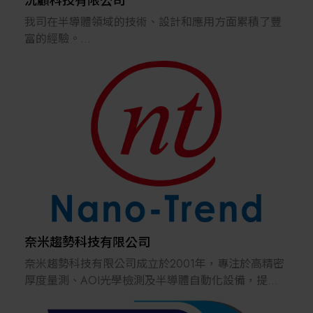
沅顧科技有限公司
我司在半導體領域的技術、設計和應用方面累積了豐
富的經驗。
在數位轉型(DX)、可製造性設計(DfM)和符合設計的生
產方案(MfD)方面擁有豐富的技術諮詢和解決方案經
驗。
我們有多家半導體foundry/chiplets 的供應鏈資源（台
積電、Samsung、SKhynix、Keyfoundry、華邦電子、
日月光、穩懋半導體、宏捷科...等）。
奈米趨勢科技有限公司
奈米趨勢科技有限公司成立於2001年，專注於高精密
厚度量測、AOI光學檢測及半導體自動化設備，提供
從量測、自動化到智慧製造的一站式整合方案。