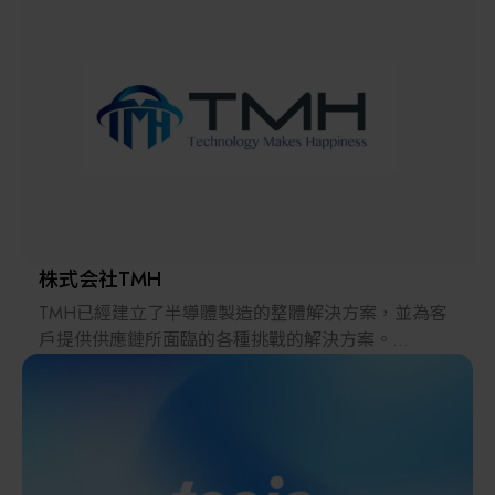
解決方案
智慧醫療
智慧檢測設備與系統
廠商資訊
顯示/光電設備
資訊下載
Micro LED/LED
高科技廠房設施與廠務系統
株式会社TMH
TMH已經建立了半導體製造的整體解決方案，並為客
無人載具
戶提供供應鏈所面臨的各種挑戰的解決方案。
2022年，在日本推出的跨境電子商務「LAYLA」已經
太陽能設備
發展成為一個擁有30多萬件商品的平臺，同時在「採
購」、「物流」和「製造」領域加強供應鏈，並支持
恢復日本製造業。
材料/元件/化學品