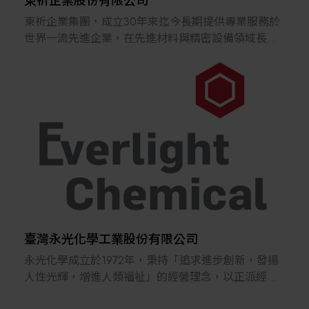
東祈企業股份有限公司
東祈企業集團，成立30年來迄今長期提供專業服務於
世界一流先進企業，在先進材料與精密設備領域長期
深耕兩岸世界一流大廠。 公司自成立以來，一直本著
支持達成客戶構建跨世代產品為服務客戶的最高宗
旨，以專業的技術服務滿足客戶創新高品質產品為使
命，近30年來始終以“誠信”“勤勉”“務實”為原則，提
供優質的產品和專業的服務，樹立了良好的企業形
象，積累了包括科研院所、世界一流先進企業等高端
客戶群體和長期合作夥伴。公司會一直秉持著為客戶
提供最優服務的宗旨，繼續加強提供最優的先進材料
及精密設備的服務
臺灣永光化學工業股份有限公司
永光化學成立於1972年，秉持「追求進步創新，發揚
人性光輝，增進人類福祉」的經營理念，以正派經營
與永續發展為核心，致力研發與生產具正面價值的高