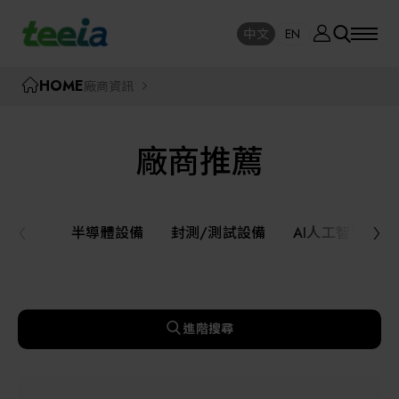
廠商資訊
中文
EN
SE
中文
EN
TEEIA
HOME
廠商資訊
SEAR
關於我們
廠商推薦
活動訊息
半導體設備
封測/測試設備
半導體設備
封測/測試設備
AI人工智慧與
課程研討
AI人工智慧與智慧製造與自動化系統
線上課程專區
機器人與應用服務
進階搜尋
展覽資訊
關鍵模組/設備零組件材料加工與服務