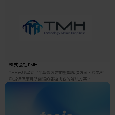
解決方案
智慧醫療
智慧檢測設備與系統
廠商資訊
顯示/光電設備
資訊下載
Micro LED/LED
高科技廠房設施與廠務系統
株式会社TMH
TMH已經建立了半導體製造的整體解決方案，並為客
無人載具
戶提供供應鏈所面臨的各種挑戰的解決方案。
2022年，在日本推出的跨境電子商務「LAYLA」已經
太陽能設備
發展成為一個擁有30多萬件商品的平臺，同時在「採
購」、「物流」和「製造」領域加強供應鏈，並支持
恢復日本製造業。
材料/元件/化學品