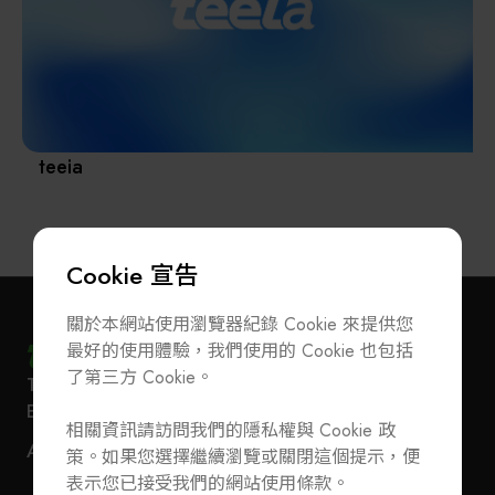
其他
teeia
Cookie 宣告
關於本網站使用瀏覽器紀錄 Cookie 來提供您
最好的使用體驗，我們使用的 Cookie 也包括
了第三方 Cookie。
T
+886-2-27293933
F
+886-2-27293950
訂閱電子報
加入公會/會員資料變更
E-Mail
service@teeia.org.tw
相關資訊請訪問我們的隱私權與 Cookie 政
110 台北市信義路五段 5 號 3 樓 3E41 室（秘書處
聯絡我們
ADD
策。如果您選擇繼續瀏覽或關閉這個提示，便
地址）
T
+886-2-27293933
F
+886-2-27293950
表示您已接受我們的網站使用條款。