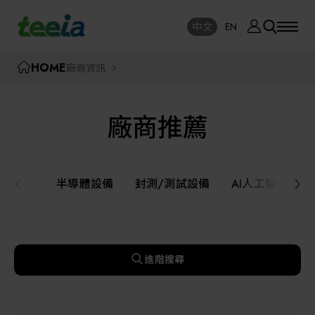
廠商資訊
中文
EN
SE
中文
EN
TEEIA
HOME
廠商資訊
SEAR
關於我們
廠商推薦
活動訊息
半導體設備
封測/測試設備
半導體設備
封測/測試設備
AI人工智慧與
課程研討
AI人工智慧與智慧製造與自動化系統
線上課程專區
機器人與應用服務
進階搜尋
展覽資訊
關鍵模組/設備零組件材料加工與服務