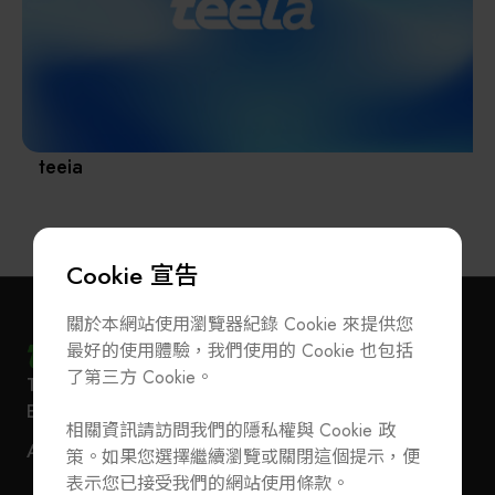
其他
teeia
Cookie 宣告
關於本網站使用瀏覽器紀錄 Cookie 來提供您
最好的使用體驗，我們使用的 Cookie 也包括
了第三方 Cookie。
T
+886-2-27293933
F
+886-2-27293950
訂閱電子報
加入公會/會員資料變更
E-Mail
service@teeia.org.tw
相關資訊請訪問我們的隱私權與 Cookie 政
110 台北市信義路五段 5 號 3 樓 3E41 室（秘書處
聯絡我們
ADD
策。如果您選擇繼續瀏覽或關閉這個提示，便
地址）
T
+886-2-27293933
F
+886-2-27293950
表示您已接受我們的網站使用條款。