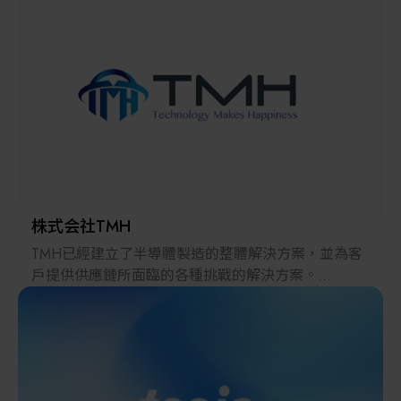
解決方案
智慧醫療
智慧檢測設備與系統
廠商資訊
顯示/光電設備
資訊下載
Micro LED/LED
高科技廠房設施與廠務系統
株式会社TMH
TMH已經建立了半導體製造的整體解決方案，並為客
無人載具
戶提供供應鏈所面臨的各種挑戰的解決方案。
2022年，在日本推出的跨境電子商務「LAYLA」已經
太陽能設備
發展成為一個擁有30多萬件商品的平臺，同時在「採
購」、「物流」和「製造」領域加強供應鏈，並支持
恢復日本製造業。
材料/元件/化學品