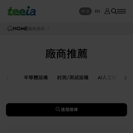
廠商資訊
中文
EN
SE
中文
EN
TEEIA
HOME
廠商資訊
SEAR
關於我們
廠商推薦
活動訊息
半導體設備
封測/測試設備
半導體設備
封測/測試設備
AI人工智慧與
課程研討
AI人工智慧與智慧製造與自動化系統
線上課程專區
機器人與應用服務
進階搜尋
展覽資訊
關鍵模組/設備零組件材料加工與服務