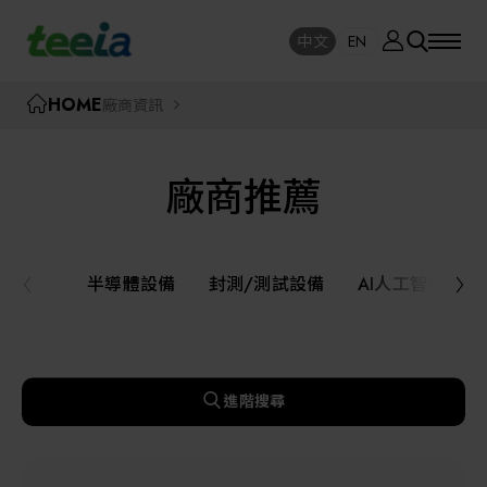
廠商資訊
中文
EN
SE
中文
EN
TEEIA
HOME
廠商資訊
SEAR
關於我們
廠商推薦
活動訊息
半導體設備
封測/測試設備
半導體設備
封測/測試設備
AI人工智慧與
課程研討
AI人工智慧與智慧製造與自動化系統
線上課程專區
機器人與應用服務
進階搜尋
展覽資訊
關鍵模組/設備零組件材料加工與服務