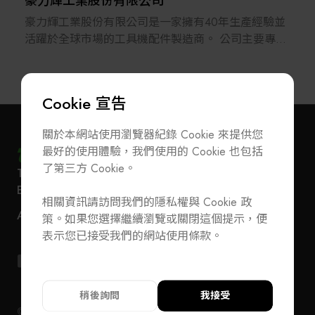
豪力輝工業股份有限公司
豪力輝工業股份有限公司是一家擁有40年生產經驗並
活躍於全球市場的工具機配件製造商。 公司主要專業
生產CNC車銑複合機、銑床及磨床之高精密配件，產
品涵蓋橫向銑頭、VDI/BMT動力刀座與無動力刀座、
倍力式虎鉗、鳩尾刀座、U軸搪削頭、車銑複合搖擺主
Cookie 宣告
軸頭等。
關於本網站使用瀏覽器紀錄 Cookie 來提供您
本公司秉持傳統企業精神，在機械配件的領域上持續
最好的使用體驗，我們使用的 Cookie 也包括
不斷地致力於產品的研發及改良高精密產品，並取得
了第三方 Cookie。
T
+886-2-27293933
F
+886-2-27293950
多項專利證書。為了拓展市場及服務區域，豪力輝更
訂閱電子報
加入公會/會員資料變更
E-Mail
service@teeia.org.tw
於2001年在上海成立營業據點。
相關資訊請訪問我們的隱私權與 Cookie 政
110 台北市信義路五段 5 號 3 樓 3E41 室（秘書處
聯絡我們
ADD
策。如果您選擇繼續瀏覽或關閉這個提示，便
地址）
豪力輝亦提供代理設計 ( ODM )及加工 ( OEM )，為
T
+886-2-27293933
F
+886-2-27293950
表示您已接受我們的網站使用條款。
客戶提供「量身訂做」的產品及合理的價格。
E-Mail
service@teeia.org.tw
110 台北市信義路五段 5 號 3 樓 3E41 室（秘書
ADD
址）
稍後詢問
我接受
© 2024 TEEIA. All Rights Reserved. Designed by
WDD
隱私權政策
隱私權政策