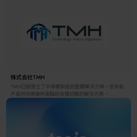
解決方案
智慧醫療
智慧檢測設備與系統
廠商資訊
顯示/光電設備
資訊下載
Micro LED/LED
高科技廠房設施與廠務系統
株式会社TMH
TMH已經建立了半導體製造的整體解決方案，並為客
無人載具
戶提供供應鏈所面臨的各種挑戰的解決方案。
2022年，在日本推出的跨境電子商務「LAYLA」已經
太陽能設備
發展成為一個擁有30多萬件商品的平臺，同時在「採
購」、「物流」和「製造」領域加強供應鏈，並支持
恢復日本製造業。
材料/元件/化學品