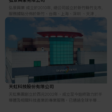
弘景興業有限公司
弘景興業 成立於2010年, 總公司設立於新竹縣竹北市,
服務據點分佈於新竹、台南、上海、深圳 、天津 , 提
供客戶即時的業務和技術服務。
專注於 Sorter Merge , EFEM , SMIF , Robot ,
Loadport 產品的開發與維修, 對產品開發秉持著誠心
與負責的態度, 並為國內、外之客戶提供ㄧ個專業與完
善的服務。
以積極開發產品及服務, 強化我們服務客戶的能力。
以持續努力滿足客戶需求, 並更進ㄧ步超越他們期望
。 弘景興業因客戶而存在；我們以客戶的信賴為榮 。
2022年成為日本川崎KAWASAKI台灣最大代理商
天虹科技股份有限公司
天虹集團創立於西元2002年，成立至今始終致力於半
導體及相關科技產業的專業服務，已通過全球半導體
各大晶圓代工製造廠及記憶體晶圓製造廠的驗證，是