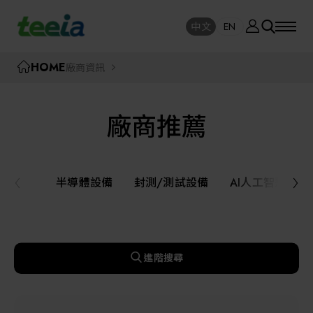
廠商資訊
中文
EN
SE
中文
EN
TEEIA
HOME
廠商資訊
SEAR
關於我們
廠商推薦
活動訊息
半導體設備
封測/測試設備
半導體設備
封測/測試設備
AI人工智慧與
課程研討
AI人工智慧與智慧製造與自動化系統
線上課程專區
機器人與應用服務
進階搜尋
展覽資訊
關鍵模組/設備零組件材料加工與服務