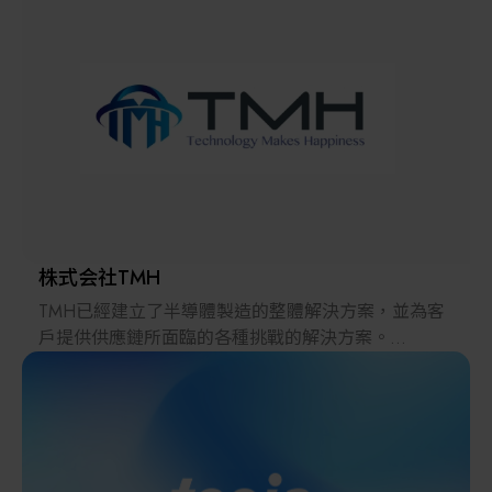
解決方案
智慧醫療
智慧檢測設備與系統
廠商資訊
顯示/光電設備
資訊下載
Micro LED/LED
高科技廠房設施與廠務系統
株式会社TMH
TMH已經建立了半導體製造的整體解決方案，並為客
無人載具
戶提供供應鏈所面臨的各種挑戰的解決方案。
2022年，在日本推出的跨境電子商務「LAYLA」已經
太陽能設備
發展成為一個擁有30多萬件商品的平臺，同時在「採
購」、「物流」和「製造」領域加強供應鏈，並支持
恢復日本製造業。
材料/元件/化學品