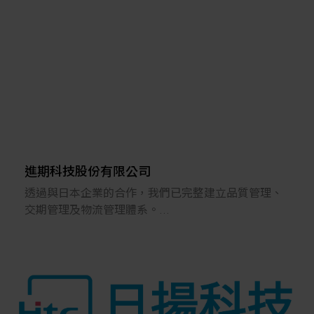
經過多年來的努力，
在自動化產業上已建立起良好的信譽，
並於2003 年獲財政部選拔為開立統一發票績優營業
人獎。
新協祥貿易不僅為一自動化零組件通路商，
同時也是專業的自動化技術服務業者，
對於使用客戶皆能提供完善的產品說明及技術服務。
進期科技股份有限公司
透過與日本企業的合作，我們已完整建立品質管理、
交期管理及物流管理體系。
涵蓋各類金屬加工（包含CNC加工及銲接），可對應
從小批量/多品種到量產需求，
並提供從零件加工到模組組裝及OEM製造的一站式服
務。
我們依據客戶提供的圖面、材料、交期與價格等條
件，量身打造符合要求的產品。