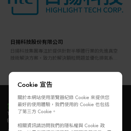
本公司致力於為客戶提供高品質的技術解決方案，並
於2008年正式導入ISO 9001:2000。
未來亦將持續維持並精進品質管理系統，不斷提供能
讓客戶滿意的服務以及值得信賴的產品。
*以核心技術引導，創造新價值。
日揚科技股份有限公司
*以豐富的實績和值得信賴的技術，回應客戶需求。
日揚科技集團專注於提供針對半導體行業的先進真空
*以技術實力與獨創的系統，致力於提供最佳解決方
技術解決方案，致力於解決顆粒問題並優化排氣系
案。
統，以提高生產產量。通過創新，我們應對晶圓製造
的挑戰，幫助客戶實現能源效率和減碳目標。
Cookie 宣告
關於本網站使用瀏覽器紀錄 Cookie 來提供您
最好的使用體驗，我們使用的 Cookie 也包括
了第三方 Cookie。
T
+886-2-27293933
F
+886-2-27293950
訂閱電子報
加入公會/會員資料變更
E-Mail
service@teeia.org.tw
相關資訊請訪問我們的隱私權與 Cookie 政
110 台北市信義路五段 5 號 3 樓 3E41 室（秘書處
聯絡我們