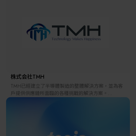
解決方案
智慧醫療
智慧檢測設備與系統
廠商資訊
顯示/光電設備
資訊下載
Micro LED/LED
高科技廠房設施與廠務系統
株式会社TMH
TMH已經建立了半導體製造的整體解決方案，並為客
無人載具
戶提供供應鏈所面臨的各種挑戰的解決方案。
2022年，在日本推出的跨境電子商務「LAYLA」已經
太陽能設備
發展成為一個擁有30多萬件商品的平臺，同時在「採
購」、「物流」和「製造」領域加強供應鏈，並支持
恢復日本製造業。
材料/元件/化學品