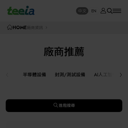
廠商資訊
中文
EN
SE
中文
EN
TEEIA
HOME
廠商資訊
SEAR
關於我們
廠商推薦
活動訊息
半導體設備
封測/測試設備
半導體設備
封測/測試設備
AI人工智慧與
課程研討
AI人工智慧與智慧製造與自動化系統
線上課程專區
機器人與應用服務
進階搜尋
展覽資訊
關鍵模組/設備零組件材料加工與服務