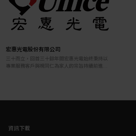
力。
豐富
以實際行動落實環境責任，將碳管理制度落實於
本公司代理多種廠牌機器視覺元件，包含影像處
的產
日常製造與每一次實際出貨之中。
理軟體、工業相機、影像卡、雷射結構光、鏡
頭、LED光源、線材、高速攝影機等，完整的產品
裕群
此外，德鋼金屬已正式啟動ISO 50001 能源管理
線，滿足AOI瑕疵檢測、影像辨識、CCD對位、尺
化生
系統導入規劃，並預計於2026 年完成第三方查驗
寸量測等需求。因為對於太陽能、LED、半導體、
及嚴
並取得認證。
LCD、PCB等產業前後段製程相當熟悉，睿怡可以
的創
ISO50001:2018 的導入，將進一步提升能源使用
宏惠光電股份有限公司
提供的不只是機器視覺元件，更是幫助客戶解決
效率，降低單位產品能源強度，並強化出貨單碳
三十而立，回首三十餘年間宏惠光電始終秉持以
問題的Know- How；在工廠自動化方面我們有配
排放數據於CBAM 與Scope 3 應用情境下的準確
專業服務客戶與視同仁為家人的宗旨持續前進。
合的SI可以提供客戶量身訂製的自動光學檢測模組
性與可信度。
不斷提升並強化自有品牌產品(無論標準或客製)之
（Turn-Key Solution），兼顧成本與效益，為客戶
品質，為提供高精度光學治具的設計與客製化的
提供最具競爭力的影像檢測解決方案。
每一張出貨單，都是減碳承諾的具體呈現。
光學元組件及製造，並代理國外大廠的光學檢測
從工廠到客戶，德鋼讓碳透明化，讓永續具體
機構及設備提升國內生產製造品質，服務領域涵
化。
蓋學術研究界的研究實驗室、工業的研發實驗室
及工廠產線以及品保端，皆可發現宏惠深入服務
德鋼將持續以制度化、數據化方式推動低碳製
的蹤跡。
造，成為客戶在全球永續供應鏈中的長期夥伴。
若您正評估 CBAM 或 Scope 3 供應鏈碳排資料需
資訊下載
我們擁有高經驗的研發設計團隊，為客戶解決現
求，歡迎聯絡德鋼金屬，了解出貨單碳排放數據