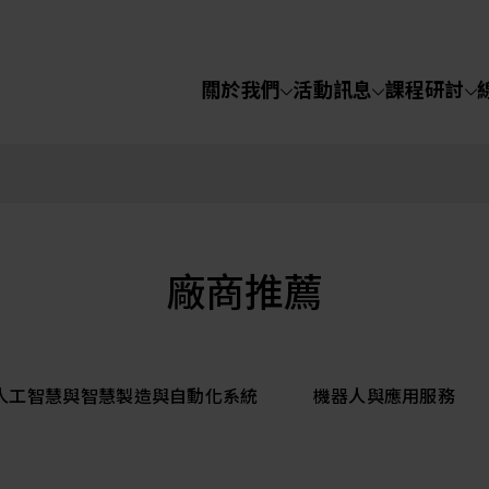
關於我們
活動訊息
課程研討
半導體設備
化學氣相沉積(C
關於我們
電化學沉積(ECD
烘烤(Baker)
活動訊息
廠商推薦
顯影(Developer
課程研討
I人工智慧與智慧製造與自動化系統
機器人與應用服務
濕式蝕刻(Wet Etc
光罩蝕刻(Mask
線上課程
Etching)