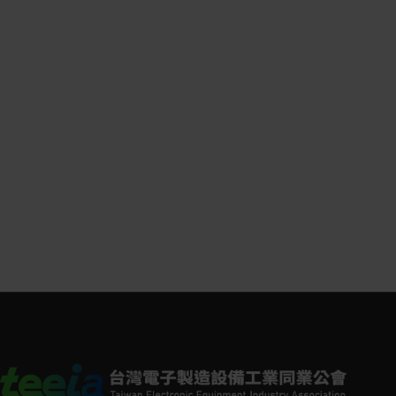
的光學玻璃加工經驗，提供各企業專精技術
品。
光電積極推廣光學關鍵零組件的上下游在地
產，藉由強化加工設備、提升製造工法精度
格控管品質來提升企業競爭力，並透過不斷
新思維，進而邁向國際！