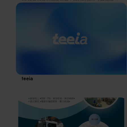
於PCB及電子元件的線上檢測、工件表面量測、
逆向工程分析以及晶片In-tray檢測。此外，我們的
系統也可與機器手臂搭配，進行隨機取物及各式
工廠自動化應用，協助眾多客戶在生產線上建立
嚴謹的品檢體系。目前，我們已成為全球最大的
CPU Socket檢測設備供應商。
鑑微科技憑藉高精度結構光技術和豐富的量產經
驗，能夠提供完整的檢測方案，滿足客戶多樣化
的需求。我們始終不忘創立時的初心，堅持實現
我們的目標：成為奈米級3D檢測技術的領導者。
teeia