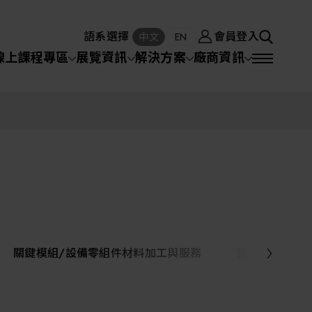
廠商資訊
會員登入
中文
EN
語系選擇
會員登入
S
中文
EN
SEA
線上課程專區
展覽資訊
解決方案
廠商資訊
半導體設備
SEARCH
VD)
物理氣相沈積(PVD,
化學氣相沉積(CVD)
原子層沉積(ALD)
物理氣相沈積(PVD,
Sputter)
Sputter)
)
電漿清潔(Plasma
電化學沉積(ECD)
光阻塗佈(PR Coater)
電漿清潔(Plasma Cleaning)
半導體設備
Cleaning)
烘烤(Baker)
曝光機(Stepper
曝光機(Stepper
光罩(Mask)/光罩對準
Exposurer/Scanner
封測/測試設備
Exposurer/Scanner
曝光系統(Mask
Exposurer)
Exposurer)
顯影(Developer)
Aligner)
電荷消除裝置(Charge
AI人工智慧與智慧製造與自動化系統
)
電荷消除裝置(Charge
乾式蝕刻(Dry Etching)
Erase)
Erase)
濕式蝕刻(Wet Etching)
乾式光阻剝除(Dry
關鍵模組/設備零組件材料加工與服務
智慧醫療
hing)
乾式光阻剝除(Dry
濕式光阻剝除(Wet
Stripping)
機器人與應用服務
Stripping)
光罩蝕刻(Mask Etching)
Stripping)
化學機械研磨(CMP)
化學機械研磨(CMP)
化學機械研磨後清洗
專區
關鍵模組/設備零組件材料加工與服務
離子佈植(Ion implantation)
(CMP Cleaning)
快速升溫處理(RTP)