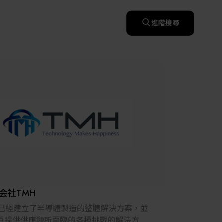
快速升溫處理(RTP)
氧化擴散爐(Oxidation
智慧醫療
濕式批次處理(Wet Bench)
& Diffusion furnaces)
晶圓噴灑處理(Wafer Spray
進階搜尋
et
晶圓噴灑處理(Wafer
乾燥設備(Dry
Treatment)
智慧檢測設備與系統
Spray Treatment)
曝光尺寸量測(Expo
Mechine)
薄膜量測(Thickness
po
薄膜量測(Thickness
Dimension Measure)
缺陷量測(Defect
Measure)
ure)
Measure)
AI輔助軟體/系統
Measure)
資安防護軟體/系統
顯示/光電設備
統
資安防護軟體/系統
標準與認證系統服務
設備設計輔助軟體/系
二手設備
統
Micro LED/LED
服務
二手設備
高科技廠房設施與廠務系統
無人載具
太陽能設備
会社TMH
材料/元件/化學品
H已經建立了半導體製造的整體解決方案，並
戶提供供應鏈所面臨的各種挑戰的解決方