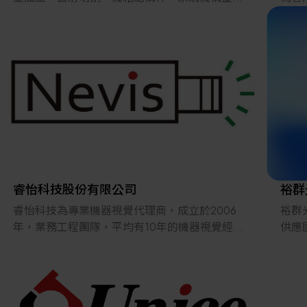
合，客戶涵蓋半導體設備、光電設備、醫療生技
案。
設備、自動化物流設備與工具機等高端製造業。
20
已經
公司以「精密板金・智能製造・永續未來」為願
時在
景，全面導入智能化生產與低碳製程，朝向國際
應鏈
級永續供應商邁進。
德鋼金屬工業有限公司（INTER-
TECHMETALWORKS INC.）秉持永續製造的核心
理念，以「可量化、可揭露、可查驗」為原則，
率先導入「出貨單碳排放預告制度」，讓客戶在
睿怡科技股份有限公司
裕群
每一筆採購中，即可同步掌握產品對應的預估碳
睿怡科技為專業機器視覺代理商，成立於2006
裕群
排放資訊，作為供應鏈管理、ESG 揭露與決策依
年，業務工程團隊，平均有10年的機器視覺經
供應
據。
驗，主要代理德國、日本、比利時、美國、加拿
之精
大、韓國、英國產品；以具備專業機器視覺背景
要營
作為全台極少數同時通過ISO 9001:2015、
之業務及工程團隊，為自動化設備提供最佳的機
計、
ISO14064-1:2018 與ISO 14067:2018 三項國際認
器視覺解決方案，提升台灣自動化產業國際競爭
寸、
證的板金製造企業，德鋼不僅以品質為基礎，更