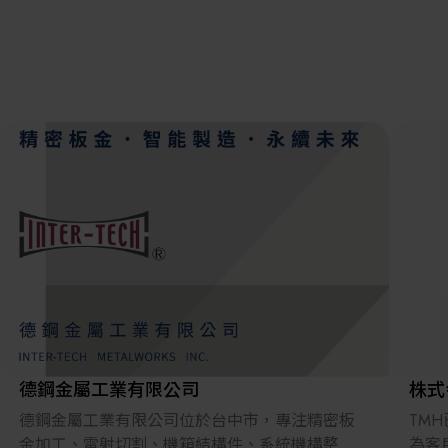
離子佈植(Ion
implantation)
濕式批次處理(W
展覽資訊
Bench)
曝光尺寸量測(Ex
Dimension Meas
解決方案
AI輔助軟體/系
標準與認證系統
廠商資訊
資訊下載
德鋼金屬工業有限公司
株式
德鋼金屬工業有限公司位於台中市，專注精密板
TM
金加工、雷射切割、機箱結構件、系統機構整
為客