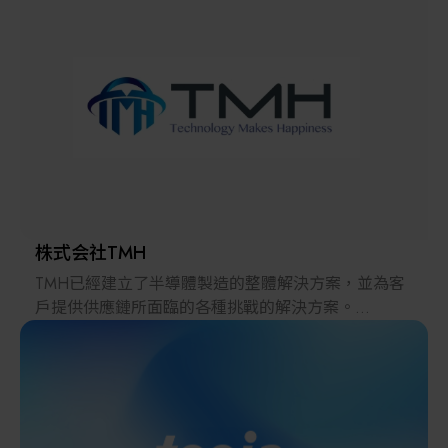
解決方案
智慧醫療
智慧檢測設備與系統
廠商資訊
顯示/光電設備
資訊下載
Micro LED/LED
高科技廠房設施與廠務系統
株式会社TMH
TMH已經建立了半導體製造的整體解決方案，並為客
無人載具
戶提供供應鏈所面臨的各種挑戰的解決方案。
2022年，在日本推出的跨境電子商務「LAYLA」已經
太陽能設備
發展成為一個擁有30多萬件商品的平臺，同時在「採
購」、「物流」和「製造」領域加強供應鏈，並支持
恢復日本製造業。
材料/元件/化學品