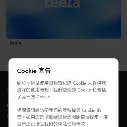
其他
teeia
Cookie 宣告
關於本網站使用瀏覽器紀錄 Cookie 來提供您
最好的使用體驗，我們使用的 Cookie 也包括
了第三方 Cookie。
T
+886-2-27293933
F
+886-2-27293950
訂閱電子報
加入公會/會員資料變更
E-Mail
service@teeia.org.tw
相關資訊請訪問我們的隱私權與 Cookie 政
110 台北市信義路五段 5 號 3 樓 3E41 室（秘書處
聯絡我們
ADD
策。如果您選擇繼續瀏覽或關閉這個提示，便
地址）
T
+886-2-27293933
F
+886-2-27293950
表示您已接受我們的網站使用條款。