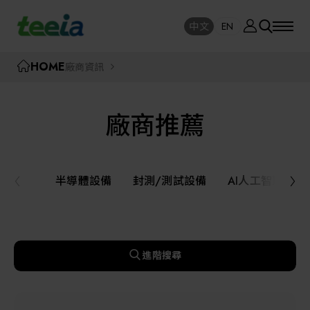
廠商資訊
中文
EN
SE
中文
EN
TEEIA
HOME
廠商資訊
SEAR
關於我們
廠商推薦
活動訊息
半導體設備
封測/測試設備
半導體設備
封測/測試設備
AI人工智慧與
課程研討
AI人工智慧與智慧製造與自動化系統
線上課程專區
機器人與應用服務
進階搜尋
展覽資訊
關鍵模組/設備零組件材料加工與服務