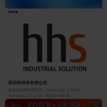
KANER濾心應用範圍廣泛例如: 化學、電子、微電
子、半導體、生物科技、醫藥、食品&飲
teeia
料、印刷給水處理等產業。
凱懿秉著全新的理念以及經營方式,並始終以提供高品
質、高附加價值之產品為志, 讓
客戶不只感受到最佳價格、品質外, 還可享有最積極的
售後服務。並通過ISO9001:2015認證,
以及RoHS & FDA合格證明確保產品品質。公司內部
之管理及人員訓練亦不斷以提供客戶更
完美的技術服務而持續精進努力。凱懿不以追求短期
獲利為目的,而是配合客戶長期的合作,冀
望永續發展,成為所有客戶的優秀夥伴。我們也乘載著
帶動世界核心,轉向科技尖端的口號以誠
信、公平為原則一同和客戶、廠商及公司全體同仁創
新協祥貿易有限公司
造無限美好的未來。
新協祥貿易有限公司（HSIN HSIE SHIANG
TRADING CO.,LTD）成立於1995 年，
主要商品為工廠自動化設備零組件。