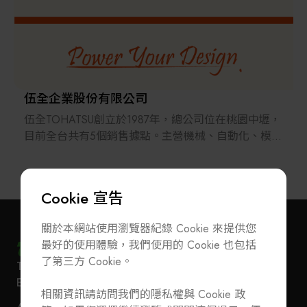
伍全企業股份有限公司
伍全TOHATSU創立於1987年，總公司位在桃園中壢，
目前全台共有5個銷售據點。主營機械、自動化、模具
標準零件的設計、製造與銷售，除自有產品外也代理
日本、德國、瑞士、義大利、美國等國產品。並在
2002年起正式跨足兩岸、陸續於中國大陸成立8個經
Cookie 宣告
銷商。
40年來伍全跟隨著台灣產業的變化軌跡，產品包含模
關於本網站使用瀏覽器紀錄 Cookie 來提供您
具、機械、化學、半導體設備、食品、自動化、醫
最好的使用體驗，我們使用的 Cookie 也包括
療…等各領域的標準與客製化零件。目前各項標準零
了第三方 Cookie。
T
+886-2-27293933
F
+886-2-27293950
件庫存品超過80,000品項，提供給客戶更方便更快速
訂閱電子報
加入公會/會員資料變更
E-Mail
service@teeia.org.tw
的服務。
相關資訊請訪問我們的隱私權與 Cookie 政
110 台北市信義路五段 5 號 3 樓 3E41 室（秘書處
聯絡我們