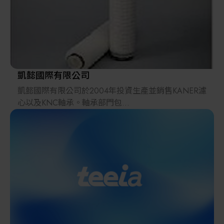
其他
凱懿國際有限公司
凱懿國際有限公司於2004年投資生產並銷售KANER濾
心以及KNC軸承。軸承部門包
括、微小型軸承、深溝滾珠軸承、不鏽鋼軸承、角接
觸軸承、陶瓷軸承、工程塑料軸承、高
溫軸承、薄壁軸承、交叉滾子軸承、自動調心軸承、
止推軸承；其服務範圍業界包含風力發
電、太陽能光電、航太科技、遙控模型、醫療儀器、
幫浦設備、高溫爐設備、自動化機械設
備、TFT-LCD產業、光電面板產業、半導體封裝、機
器人產業等。
濾心部門專注於研發生產各式摺疊濾心、熔噴式濾
心、濾袋及過濾設備等過濾產品。