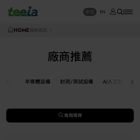
廠商資訊
中文
EN
SE
中文
EN
TEEIA
HOME
廠商資訊
SEAR
關於我們
廠商推薦
活動訊息
半導體設備
封測/測試設備
半導體設備
封測/測試設備
AI人工智慧與
課程研討
AI人工智慧與智慧製造與自動化系統
線上課程專區
機器人與應用服務
進階搜尋
展覽資訊
關鍵模組/設備零組件材料加工與服務