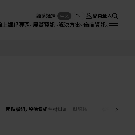
廠商資訊
會員登入
中文
EN
語系選擇
會員登入
S
中文
EN
SEA
線上課程專區
展覽資訊
解決方案
廠商資訊
半導體設備
SEARCH
VD)
物理氣相沈積(PVD,
化學氣相沉積(CVD)
原子層沉積(ALD)
物理氣相沈積(PVD,
Sputter)
Sputter)
)
電漿清潔(Plasma
電化學沉積(ECD)
光阻塗佈(PR Coater)
電漿清潔(Plasma Cleaning)
半導體設備
Cleaning)
烘烤(Baker)
曝光機(Stepper
曝光機(Stepper
光罩(Mask)/光罩對準
Exposurer/Scanner
封測/測試設備
Exposurer/Scanner
曝光系統(Mask
Exposurer)
Exposurer)
顯影(Developer)
Aligner)
電荷消除裝置(Charge
AI人工智慧與智慧製造與自動化系統
)
電荷消除裝置(Charge
乾式蝕刻(Dry Etching)
Erase)
Erase)
濕式蝕刻(Wet Etching)
乾式光阻剝除(Dry
關鍵模組/設備零組件材料加工與服務
智慧醫療
hing)
乾式光阻剝除(Dry
濕式光阻剝除(Wet
Stripping)
機器人與應用服務
Stripping)
光罩蝕刻(Mask Etching)
Stripping)
化學機械研磨(CMP)
化學機械研磨(CMP)
化學機械研磨後清洗
專區
關鍵模組/設備零組件材料加工與服務
離子佈植(Ion implantation)
(CMP Cleaning)
快速升溫處理(RTP)