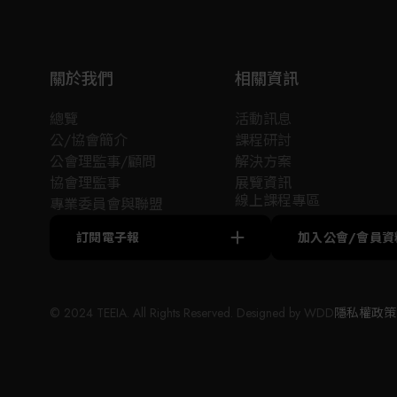
解決方案。客戶群涵蓋知名半導體廠，及其供應
鏈廠，實際經驗遍布全臺且陸續拓展至海外客
戶，並與客戶及合作夥伴建立良好的合作關係及
堅固的信賴。
關於我們
相關資訊
我們的服務範圍涵蓋廠務系統統包工程、製程設
總覽
活動訊息
備以及能源系統設備。專業團隊致力於為客戶打
公/協會簡介
課程研討
造最優質的氣體、化學、空調和機電之高效能系
公會理監事/顧問
解決方案
統工程服務，包括氣體管路焊接、氣體管路測
協會理監事
展覽資訊
試、支援工程、設備電力工程以及電控系統。此
線上課程專區
專業委員會與聯盟
外，我們亦提供各種製程零組件(如PFA閥件和
Fitting)，以支持客戶的特定需求。
訂閱電子報
加入公會/會員資
因應 AI 技術浪潮，聯宸科技同步提供半導體設備
與能源系統的整合方案。針對高頻寬記憶體
© 2024 TEEIA. All Rights Reserved. Designed by
WDD
隱私權政策
(HBM)、先進封裝及晶圓加工製程，我們提供回焊
爐、濕式製程設備及溫度控制系統 (即Chiller恆溫
器) ，並涵蓋設備周邊設施的系統設計與施工統
包。在能源領域，我們積極布局儲能系統、小水