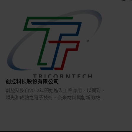
的解
求。
Ex
能設
務的
可或
Ex
保客
Ex
創控科技股份有限公司
理念
創控科技自2013年開始進入工業應用，以獨到、
結合
領先和成熟之電子技術、奈米材料與創新的檢測
結構為核心，鎖定VOC(揮發性有機物)為監測對
象。其輕盈的體積乘載實驗室等級的檢測表現，
能針對客戶實際需求提供現地、即時、連續且精
準的氣體分析資訊，協助客戶維持空氣品質，並