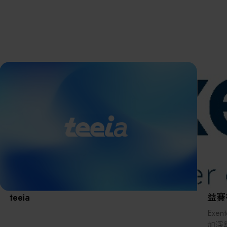
離子佈植(Ion
implantation)
濕式批次處理(W
展覽資訊
Bench)
曝光尺寸量測(Ex
Dimension Meas
解決方案
AI輔助軟體/系
標準與認證系統
廠商資訊
資訊下載
teeia
益賽
Exe
加深