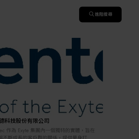
快速升溫處理(RTP)
氧化擴散爐(Oxidation
智慧醫療
濕式批次處理(Wet Bench)
& Diffusion furnaces)
晶圓噴灑處理(Wafer Spray
進階搜尋
et
晶圓噴灑處理(Wafer
乾燥設備(Dry
Treatment)
智慧檢測設備與系統
Spray Treatment)
曝光尺寸量測(Expo
Mechine)
薄膜量測(Thickness
po
薄膜量測(Thickness
Dimension Measure)
缺陷量測(Defect
Measure)
ure)
Measure)
AI輔助軟體/系統
Measure)
資安防護軟體/系統
顯示/光電設備
統
資安防護軟體/系統
標準與認證系統服務
設備設計輔助軟體/系
二手設備
統
Micro LED/LED
服務
二手設備
高科技廠房設施與廠務系統
無人載具
太陽能設備
德科技股份有限公司
材料/元件/化學品
ntec 作為 Exyte 集團內一個獨特的實體，旨在
與不斷成長的客戶群的關係，提供量身打造