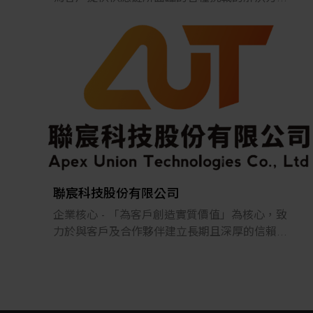
案。
2022年，在日本推出的跨境電子商務「LAYLA」
已經發展成為一個擁有30多萬件商品的平臺，同
時在「採購」、「物流」和「製造」領域加強供
應鏈，並支持恢復日本製造業。
聯宸科技股份有限公司
企業核心 - 「為客戶創造實質價值」為核心，致
力於與客戶及合作夥伴建立長期且深厚的信賴關
係
聯宸科技 (Apex Union Technologies, AUT) 創立於
2015年，專注於提供全方位系統工程與製程設備