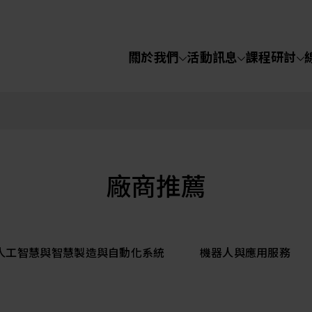
關於我們
活動訊息
課程研討
半導體設備
化學氣相沉積(C
關於我們
電化學沉積(ECD
烘烤(Baker)
活動訊息
廠商推薦
顯影(Developer
課程研討
I人工智慧與智慧製造與自動化系統
機器人與應用服務
濕式蝕刻(Wet Etc
光罩蝕刻(Mask
線上課程
Etching)