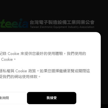
錄 Cookie 來提供您最好的使用體驗，我們使用的
Cookie。
T
+886-2-27293933
F
+886-2-27293950
E-Mail
service@teeia.org.tw
加入公會/會員資料變更
私權與 Cookie 政策。如果您選擇繼續瀏覽或關閉這
110 台北市信義路五段 5 號 3 樓 3E41 室（秘書處地
DD
受我們的網站使用條款。
址）
33
F
+886-2-27293950
E-Mail
service@teeia.org.tw
信義路五段 5 號 3 樓 3E41 室（秘書處地址）
後詢問
我接受