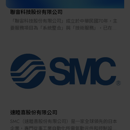
包括氣體管路焊接、氣體管路測試、支援工程、設備
電力工程以及電控系統。此外，我們亦提供各種製程
聯宙科技股份有限公司
零組件(如PFA閥件和Fitting)，以支持客戶的特定需
「聯宙科技股份有限公司」成立於中華民國70年，主
求。
要服務項目為「系統整合」與「技術服務」，已在環
境監測及工業安全、煙道排氣監測、AMC微污染監
因應 AI 技術浪潮，聯宸科技同步提供半導體設備與能
測、Particle微粒子系統、水質連續監測等產業界，樹
源系統的整合方案。針對高頻寬記憶體 (HBM)、先進
立了專業系統監測服務之信譽。
封裝及晶圓加工製程，我們提供回焊爐、濕式製程設
備及溫度控制系統 (即Chiller恆溫器) ，並涵蓋設備周
我們不斷的追求品質與創新以提供客戶最優質的系統
邊設施的系統設計與施工統包。在能源領域，我們積
與服務，多年來，已取得「職業衛生安全管理系統
極布局儲能系統、小水力發電、天然氣及核能發電(小
ISO45001:2018」認證通過、取得「ISO9001:2015」
型模組化反應爐, SMR)，協助企業落實 ESG 永續目
認證通過，及TAF校正實驗室「ISO/IEC17025
標。
:2005」認證通過。
我們深知每個客戶的需求都是獨一無二的，因此聯宸
不論您需要的是分析技術諮詢、監測系統規劃設計、
科技提供量身定制的解決方案，從設計、安裝到維
現場管線施工、技術教育訓練、保養維護服務或是符
速睦喜股份有限公司
護，確保每個項目都能達到最高的標準。我們以創新
合環保法規的最佳化方案，「聯宙科技股份有限公
SMC（速睦喜股份有限公司）是一家全球領先的日本
為驅動力，不斷追求技術上的突破，以確保我們的客
司」皆能提供多元且完善的解決方案，將會是您值得
企業，專門從事工業自動化所需氣動元件和控制設備
戶能夠享受到最先進、最可靠的工程系統。我們的目