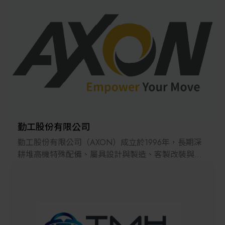
解決方案
智慧醫療
智慧檢測設備與系統
廠商資訊
顯示/光電設備
資訊下載
Micro LED/LED
高科技廠房設施與廠務系統
勤工股份有限公司
勤工股份有限公司（AXON）成立於1996年，長期深
無人載具
耕堆高機特殊配備、屬具設計與製造、客製改裝與運
搬設備整合。憑藉多年傳統運搬設備的現場經驗，
太陽能設備
AXON勤工熟悉不同產業的搬運痛點與作業情境，並
將此技術底蘊延伸至AMR無人搬運與智慧倉儲方案。
材料/元件/化學品
秉持「Empower Your Move」的品牌精神，勤工協助