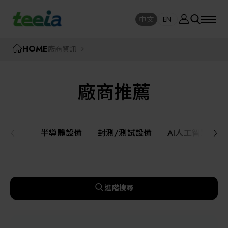
廠商資訊
中文
EN
SE
中文
EN
TEEIA
HOME
廠商資訊
SEAR
關於我們
廠商推薦
活動訊息
半導體設備
封測/測試設備
半導體設備
封測/測試設備
AI人工智慧與
課程研討
AI人工智慧與智慧製造與自動化系統
線上課程專區
機器人與應用服務
進階搜尋
展覽資訊
關鍵模組/設備零組件材料加工與服務