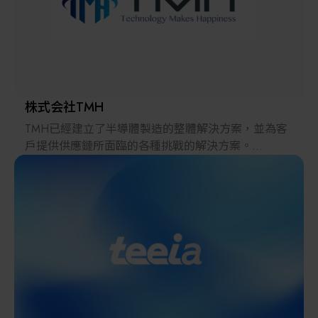
客戶從既有設備應用，逐步銜接自動化與智慧化運搬
其他
環境，為每一次移動創造更高效率與價值。
株式会社TMH
TMH已經建立了半導體製造的整體解決方案，並為客
戶提供供應鏈所面臨的各種挑戰的解決方案。
2022年，在日本推出的跨境電子商務「LAYLA」已經
發展成為一個擁有30多萬件商品的平臺，同時在「採
購」、「物流」和「製造」領域加強供應鏈，並支持
恢復日本製造業。