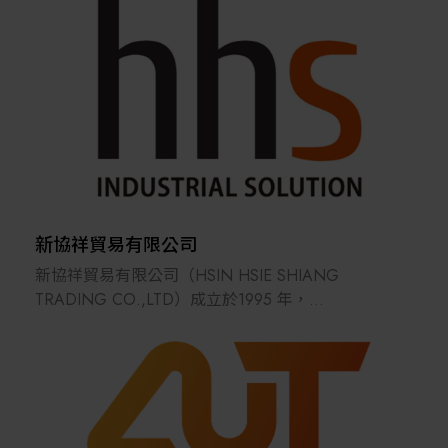
2200 家全球企業客戶的信賴與肯定。
我們以智能製造運營管理 (MOM) 為核心藍圖，自主
研發並提供關鍵的數位轉型套件，包括 製造執行系統
(MES) 與 先進排程系統 (APS)，確保生產流程高效、
精準、彈性。
面對產業經驗傳承、人力資源短缺等重大挑戰，鼎華
戰略性地導入 AI Agent (人工智慧代理) 技術，將系統
從數位化工具升級為自主學習的智慧大腦，有效固化
工藝知識並優化智慧決策。
新協祥貿易有限公司
新協祥貿易有限公司（HSIN HSIE SHIANG
鼎華顧問團隊結合 「IT + OT + AI」 的新一代整合戰
TRADING CO.,LTD）成立於1995 年，
略，透過價值實施的方法論，協助企業實現從資料採
主要商品為工廠自動化設備零組件。
集到自主決策的全面升級，最終達成降本、增效、提
經過多年來的努力，
質、減存的商業價值，引領客戶邁向具備高韌性的未
在自動化產業上已建立起良好的信譽，
來工廠。
並於2003 年獲財政部選拔為開立統一發票績優營業
人獎。
新協祥貿易不僅為一自動化零組件通路商，