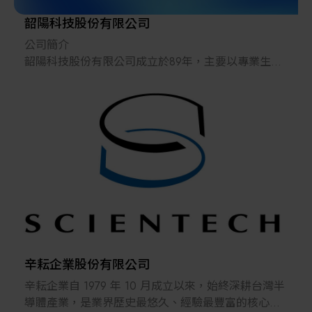
韶陽科技股份有限公司
公司簡介
韶陽科技股份有限公司成立於89年，主要以專業生產
製造LCD觸控面板液晶設備設計製造為主。陸續研發
完成靜電消除設備、導入多孔性陶瓷真空吸盤加工生
產技術、非接觸乾式超音波系列產品及Erase UV 系列
產品。
經營理念
秉持著『合作、創新、創新』的企業文化，追求企業
永續經營及成長以結合智慧與創意，發展具有競爭優
勢的產品，致力成為卓越的機械設備公司。
辛耘企業股份有限公司
辛耘企業自 1979 年 10 月成立以來，始終深耕台灣半
導體產業，是業界歷史最悠久、經驗最豐富的核心供