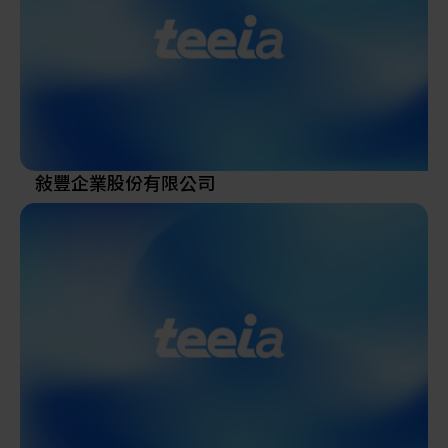
戶最信賴的事業夥伴。
全自動化無人工廠的整合方案，研發及製造標準生產
機台，協助客戶進行製程和客制化設備開發，從生產
設備到最終檢驗與包裝線，皆有長期積累的實績與技
術。
SI系統整合方面，擁有多項自動智能倉儲的解決方
案，具備高度自主開發及製造能力，從生產到倉儲物
流線的設計規劃和建置，涵蓋智能設備系統與AOI視
敍豐企業股份有限公司
覺開發等應用。
在各產業專業的領域中，主力設備有隱形眼鏡、乾溼
式清洗、點膠、測試、包裝，以及智慧化物流倉儲系
統的服務，在各地區設立分公司與生產基地，加工與
組裝廠。