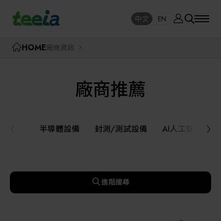
廠商資訊
中文
EN
SE
中文
EN
TEEIA
HOME
廠商資訊
SEAR
關於我們
廠商推薦
活動訊息
半導體設備
封測/測試設備
半導體設備
封測/測試設備
AI人工智慧與
課程研討
AI人工智慧與智慧製造與自動化系統
線上課程專區
機器人與應用服務
進階搜尋
展覽資訊
關鍵模組/設備零組件材料加工與服務