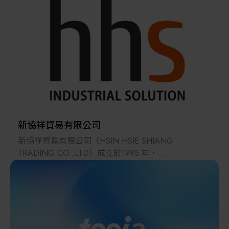
源及生物醫學等多元領域。
多年來累積的專業經驗使我們擁有深厚的產業知識。
除了一般銷售外，我們還提供多項附加服務，如市場
調查、設備安裝、物流支援及製程優化等，為客戶量
身打造合適的整合解決方案，加速創新與成長。
Kromax奇裕不僅是一個代理商，更是一個解決方案的
整合平臺 ──
憑藉廣泛的全球資源，我們為設備製造商、材料供應
商與市場需求搭起橋樑，協助合作夥伴跨足新市場、
新協祥貿易有限公司
開創無限可能。我們將持續推動產業共榮，為生態系
新協祥貿易有限公司（HSIN HSIE SHIANG
統注入持續的動能與價值。
TRADING CO.,LTD）成立於1995 年，
主要商品為工廠自動化設備零組件。
經過多年來的努力，
在自動化產業上已建立起良好的信譽，
並於2003 年獲財政部選拔為開立統一發票績優營業
人獎。
新協祥貿易不僅為一自動化零組件通路商，