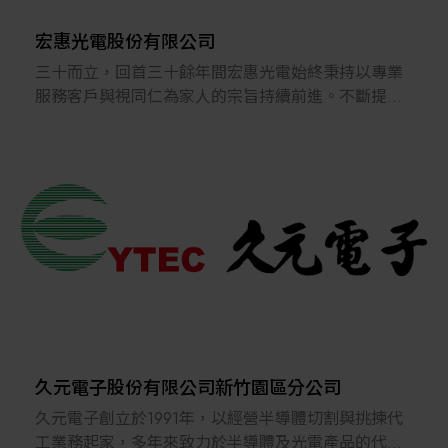
規劃相結合，為同仁提供的多種培訓課程和職涯發展
規劃，從職位丶職等丶升遷等多角度分析，發展全方
宏惠光電股份有限公司
位的培育計畫及合理、公平的升遷調動制度。
三十而立，回首三十餘年間宏惠光電始終秉持以專業
服務客戶與視同仁為家人的宗旨持續前進。不斷提升
我們也相信友善和尊重的職場氛圍是員工能全力發揮
並強化自有品牌產品(無論標準或客製)之品質，為提供
的關鍵，也深信年輕世代創新和研發的無限潛能，歡
高精度光學治具的設計與客製化的光學元組件及製
迎各界優秀人才加入梭特團隊，一起共創台灣設備業
造，並代理國外大廠的光學檢測機構及設備提升國內
的全新篇章。
生產製造品質，服務領域涵蓋學術研究界的研究實驗
室、工業的研發實驗室及工廠產線以及品保端，皆可
◎2021年上興櫃
發現宏惠深入服務的蹤跡。
◎2018年梭特科技榮獲第21屆經濟部小巨人獎
◎2015年取得行政院國家發展基金「加強投資策略性
我們擁有高經驗的研發設計團隊，為客戶解決現有實
製造業實施方案」與創投共同投資案
驗與檢測中所遇到的軟、硬體問題。提供客戶元件、
組件、模組乃至系統(設備)的設計整合、開發，亦提供
跨領域多元性之整合。並對於客戶開發中的未成熟產
品，提供相當的光學經驗及專業，幫助客戶實現目標
久元電子股份有限公司新竹園區分公司
與應用需求。
久元電子創立於1991年，以經營半導體切割與挑揀代
工業務起家，多年來致力於半導體及光電產品的代工