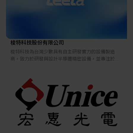
同時也是專業的自動化技術服務業者，
對於使用客戶皆能提供完善的產品說明及技術服務。
梭特科技股份有限公司
梭特科技為台灣少數具有自主研發實力的設備製造
商，致力於研發與設計半導體精密設備，並專注於取
放技術(Pick&Place)和前端封裝技術的鑽研，擁有多項
光機電整合研發技術與百件以上的專利，志在成為世
界級取放自動化設備及技術的專業領導者！
我們擁有優秀的經營團隊及堅強的研發陣容，並秉持
著『誠信、雙贏、獲利、回饋』的經營理念，追求企
業永續經營及發展。
人才是我們最重要的財富，持續的人才培育使同仁專
業能力得以不斷提升，鼓勵同仁自身發展與公司長期