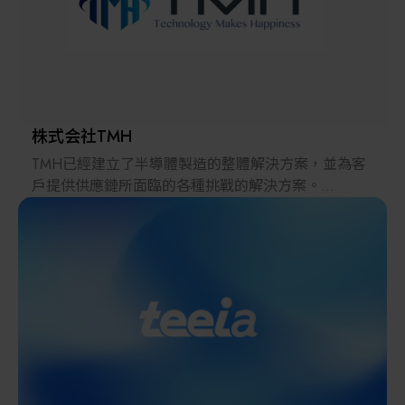
展現出多元化的技術應用實力。透過嚴密的組織架構
其他
與品質管理系統，該公司在 2024 年達成了新台幣
1.58 億元的年營業額。
株式会社TMH
TMH已經建立了半導體製造的整體解決方案，並為客
戶提供供應鏈所面臨的各種挑戰的解決方案。
2022年，在日本推出的跨境電子商務「LAYLA」已經
發展成為一個擁有30多萬件商品的平臺，同時在「採
購」、「物流」和「製造」領域加強供應鏈，並支持
恢復日本製造業。