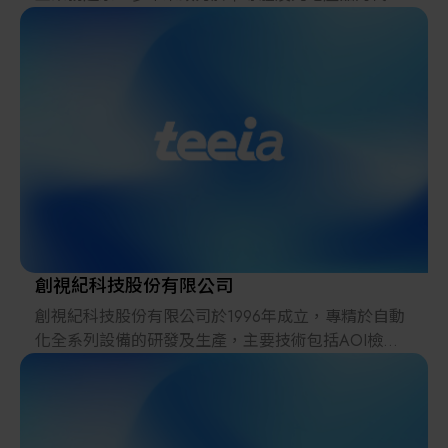
ISO-9001品質管理系統認證不僅是我們的準則，更是
服務，並投入相關生產設備研發、製造與銷售，迄今
讓客戶信賴的依據，而通過ISO-13485醫療器材品質認
已經30年。
證更是宏惠光電的一大里程碑。我們對於高品質產品
的追求，以及實踐對於客戶的承諾，更是我們不變的
30年來我們在半導體及光電產品的研磨、切割、挑揀
理念。
丶測試代工服務，以及相關生產設備製造與銷售等頜
域，累積了豐富的經驗與成果；並旦透過持續改善工
市場瞬息萬變，邁入三十而立的宏惠光電也必須隨著
作流程，以降低成本與提高效率來滿足客戶需求，提
大環境改變，不斷地開創新領域與新應用。唯一不變
供最佳服務品質。
的是我們的誠懇與服務的熱忱，未來我們將以光解決
不同領域的各種問題，不論是在醫療、食安、綠能及
久元的半導體代工服務策略，以提供客戶整合性的
生醫產業上，為全球客戶提供「光智能」解決方案，
Turn-key Solution服務為導向，建立互補與平衡的多元
用光點亮生活。
化產品線，滿足PC週邊、邏輯(Logic)、混合訊號(Mix-
創視紀科技股份有限公司
Signal)、非揮 發性(Non-volatile)記憶體丶MCU丶USB丶
創視紀科技股份有限公司於1996年成立，專精於自動
類比(Analog)電源管理IC丶CIS影像感測器IC、 MEMS
化全系列設備的研發及生產，主要技術包括AOI檢測
丶RF通訊產品IC丶LCD驅動IC丶loT/3C IC、車用IC等
與智能軟體、精密機構設計與加工、自動化控制及多
測試需求，除了自製ATE設備配合客戶技術演進持續
面向的系統整合。
往High Power、High Speed升級外，穩定的服務品質
與強大的工程支援能力，讓久元在半導體產業成為客
配合半導體及光電科技，生技醫療產業的發展，提供