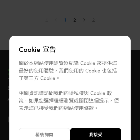
應商之一。 公司產品線完整多元，涵蓋半導體設
備、量測機台、零配件、耗材、機器人（Robot）及防
震平台，近年更積極拓展至異質整合先進封裝等前瞻
1
2
領域，在AI產業供應鏈佔有舉足輕重的地位。
2003 年新竹湖口工廠設立後，辛耘正式由設備代理
跨足至研發與製造領域，成功打造半導體濕式製程設
Cookie 宣告
備與暫時性貼合／解離全套工藝設備，並穩定出貨至
國內外晶圓大廠及先進封裝客戶，技術能量深獲肯
關於本網站使用瀏覽器紀錄 Cookie 來提供您
定。
最好的使用體驗，我們使用的 Cookie 也包括
2006 年，公司於湖口擴建 12 吋晶圓再生服務廠，現
了第三方 Cookie。
今月產能已達 22 萬片，並預計於明年持續擴增，展
T
+886-2-27293933
F
+886-2-27293950
訂閱電子報
加入公會/會員資料變更
現辛耘在專業服務與技術研發上的不斷創新與升級。
E-Mail
service@teeia.org.tw
相關資訊請訪問我們的隱私權與 Cookie 政
辛耘企業於 2013 年 3 月掛牌上市，憑藉完整的軟硬
110 台北市信義路五段 5 號 3 樓 3E41 室（秘書處
聯絡我們
ADD
策。如果您選擇繼續瀏覽或關閉這個提示，便
體產品線與專業迅速的售後服務，在台灣、中國大
地址）
T
+886-2-27293933
F
+886-2-27293950
表示您已接受我們的網站使用條款。
陸、韓國、東南亞、美國與歐洲等地建立優異口碑。
E-Mail
service@teeia.org.tw
目前公司自製設備製造、晶圓再生服務與代理產品三
110 台北市信義路五段 5 號 3 樓 3E41 室（秘書
大事業群皆已通過 ISO9001、ISO27001、
ADD
址）
ISO14001、ISO45001、ISO22301、ISO50001 等多
稍後詢問
我接受
項國際認證，品質與管理能力兼備。