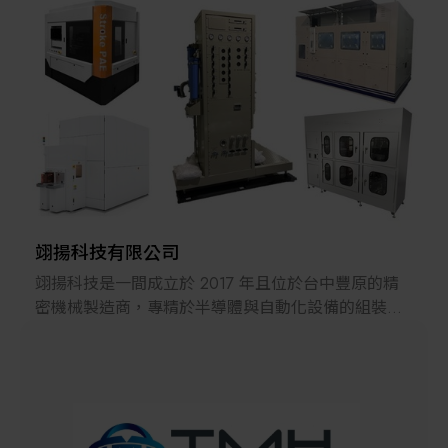
解決方案
智慧醫療
智慧檢測設備與系統
廠商資訊
顯示/光電設備
資訊下載
Micro LED/LED
高科技廠房設施與廠務系統
翊揚科技有限公司
翊揚科技是一間成立於 2017 年且位於台中豐原的精
無人載具
密機械製造商，專精於半導體與自動化設備的組裝與
開發。該公司具備專業的雷射切割、折床加工及焊接
太陽能設備
技術，並擁有如 TruLaser 3030 等先進設備以確保生
產品質。除了核心的板金與機台骨架製作，他們也提
供從 ODM 設計到整機代工的一站式服務。其業務範
材料/元件/化學品
圍廣泛涵蓋醫療、電子及光電製造等高端產業範疇，