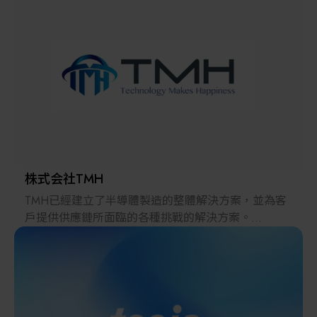
解決方案
智慧醫療
智慧檢測設備與系統
廠商資訊
顯示/光電設備
資訊下載
Micro LED/LED
高科技廠房設施與廠務系統
株式会社TMH
TMH已經建立了半導體製造的整體解決方案，並為客
無人載具
戶提供供應鏈所面臨的各種挑戰的解決方案。
2022年，在日本推出的跨境電子商務「LAYLA」已經
太陽能設備
發展成為一個擁有30多萬件商品的平臺，同時在「採
購」、「物流」和「製造」領域加強供應鏈，並支持
恢復日本製造業。
材料/元件/化學品