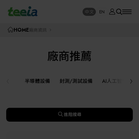
廠商資訊
中文
EN
SE
中文
EN
TEEIA
HOME
廠商資訊
SEAR
關於我們
廠商推薦
活動訊息
半導體設備
封測/測試設備
半導體設備
封測/測試設備
AI人工智慧與
課程研討
AI人工智慧與智慧製造與自動化系統
線上課程專區
機器人與應用服務
進階搜尋
展覽資訊
關鍵模組/設備零組件材料加工與服務