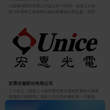
川岳機械股份有限公司設立於1988年，自成立以來，
致力於客製工廠自動化輸送設備設計與生產，我們擁
有30年以上的經驗、 完整的技術、以及高品質的機
台，主要客戶包含：台灣、日本、東南亞及歐美國
家，產業領域有半導體設備、電子業、面板業、物流
中心、 自動倉庫周邊搬送系統、醫療、食品、造紙及
汽車…等。
因應工業4.0時代來臨，川岳產品不斷轉型推陳出新，
並持續協助客戶建置智能化工廠及自動化產線，川岳
生產的標準化模組可減少設計錯誤、縮短交期、降低
成本，並具備多元、 快速調整適應性強等特性，可有
效協助客戶在短期內建置生產線及儲放自動化搬運設
備，使客戶工廠能夠快速生產投入生產。
宏惠光電股份有限公司
三十而立，回首三十餘年間宏惠光電始終秉持以專業
公司秉持E化模式經營，有完整的PDM及ERP系統，三
服務客戶與視同仁為家人的宗旨持續前進。不斷提升
次元檢查設備；新型加工設備及模擬軟體，朝向一條
並強化自有品牌產品(無論標準或客製)之品質，為提供
龍生產規模邁進。 2002年於中國成立了大岳機械有
高精度光學治具的設計與客製化的光學元組件及製