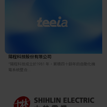
限公司，將於2023年進駐台灣中部科學園區二林園區
造，並代理國外大廠的光學檢測機構及設備提升國內
全新工廠。
生產製造品質，服務領域涵蓋學術研究界的研究實驗
室、工業的研發實驗室及工廠產線以及品保端，皆可
發現宏惠深入服務的蹤跡。
我們擁有高經驗的研發設計團隊，為客戶解決現有實
驗與檢測中所遇到的軟、硬體問題。提供客戶元件、
組件、模組乃至系統(設備)的設計整合、開發，亦提供
跨領域多元性之整合。並對於客戶開發中的未成熟產
品，提供相當的光學經驗及專業，幫助客戶實現目標
陽程科技股份有限公司
與應用需求。
"陽程科技成立於1981 年，累積四十餘年的自動化機
電系統整合
ISO-9001品質管理系統認證不僅是我們的準則，更是
經驗，擁有專業的專案設計群，並不斷地提昇系統及
讓客戶信賴的依據，而通過ISO-13485醫療器材品質認
設備維護能
證更是宏惠光電的一大里程碑。我們對於高品質產品
力，積極於LCD、PCB、CCL、半導體、物流自動化
的追求，以及實踐對於客戶的承諾，更是我們不變的
等相關事業做
理念。
全方位的規劃、設計及製造，努力的成果奠定陽程在
自動化設備