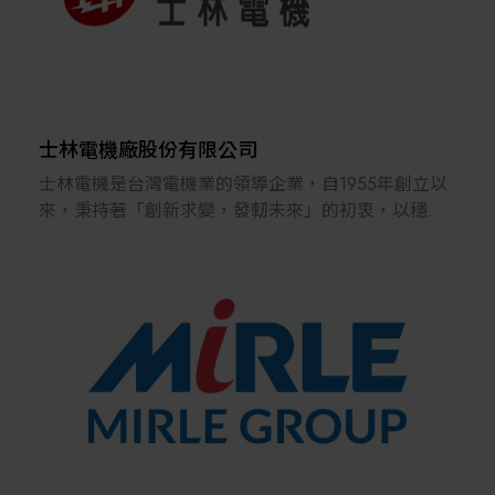
市場瞬息萬變，邁入三十而立的宏惠光電也必須隨著
製造業的領導地位。產品完全為國內自行研發、 自創
大環境改變，不斷地開創新領域與新應用。唯一不變
品牌，並設
的是我們的誠懇與服務的熱忱，未來我們將以光解決
有2000 坪的安裝、性能測試廠房以及專業無塵室，
不同領域的各種問題，不論是在醫療、食安、綠能及
提供最專業的
生醫產業上，為全球客戶提供「光智能」解決方案，
永續服務，同時擁有100餘項多國專利與認證，行銷
用光點亮生活。
歐、美、亞
士林電機廠股份有限公司
洲多國國家，客戶的口碑及公司經營策略，促使陽程
士林電機是台灣電機業的領導企業，自1955年創立以
科技贏得多
來，秉持著「創新求變，發軔未來」的初衷，以穩健
家國際知名大廠的靑睞。
的態勢，持續不斷地提供優質的電力系統及設備、參
陽程科技秉持著『滿足客戶、共創未來』的經營理念
與公共工程及重大軌道建設、供應優良汽機車電機產
以及『安全、 品
品，以及提供自動化產品和整合系統。士電旗下四大
質、效率』的工作守則，不斷地創新和研發，提供客
事業群分別從車用電裝品、低壓開關、輸配電設備、
戶最優質的服務。
工控及自動化產品等領域投入綠能產業。士電進軍電
使命
動車領域，提供二輪及四輪用之動力系統及充電樁產
持續發展整合軟硬體技術
品，並將服務擴充至充電站運營與行動服務供應業
實現工業智能化目標，為人類文明貢獻一份心力。
務；在新能源領域，士電在太陽能、風電、儲能等綠
經營理念
能產業已有所成，並將目標放在成為台灣最大的EPC
滿足客戶 共創未來 成為全方位智能自動化系統整合商
系統整合商。
我們提供全方位智能製造的服務，在最短的時間、協