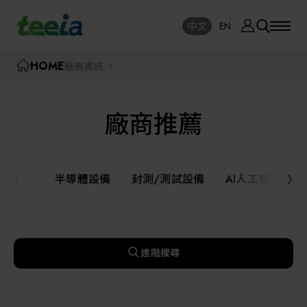
廠商資訊
中文
EN
SE
中文
EN
TEEIA
HOME
廠商資訊
SEAR
關於我們
廠商推薦
活動訊息
半導體設備
封測/測試設備
半導體設備
封測/測試設備
AI人工智慧與
課程研討
AI人工智慧與智慧製造與自動化系統
線上課程專區
機器人與應用服務
進階搜尋
展覽資訊
關鍵模組/設備零組件材料加工與服務