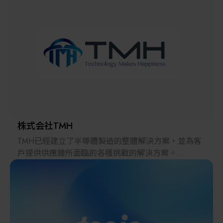
解決方案
智慧醫療
智慧檢測設備與系統
廠商資訊
顯示/光電設備
資訊下載
Micro LED/LED
高科技廠房設施與廠務系統
株式会社TMH
TMH已經建立了半導體製造的整體解決方案，並為客
無人載具
戶提供供應鏈所面臨的各種挑戰的解決方案。
2022年，在日本推出的跨境電子商務「LAYLA」已經
太陽能設備
發展成為一個擁有30多萬件商品的平臺，同時在「採
購」、「物流」和「製造」領域加強供應鏈，並支持
恢復日本製造業。
材料/元件/化學品