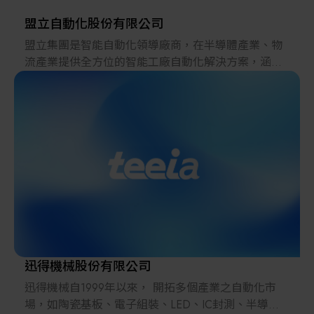
展望未來，士電將響應台灣產業優勢，持續推動企業
助客戶創造最
創新變革，以「創新產業」發軔未來、「人才」是公
盟立自動化股份有限公司
大的效益、做出極致的產品。 Efficiency Powered by
司最大的資源、「做對的事」、「節能減碳」資源利
盟立集團是智能自動化領導廠商，在半導體產業、物
USUN
用、「共同成長」的中衛供應鏈管理等五項永續精神
流產業提供全方位的智能工廠自動化解決方案，涵蓋
價値觀
為本，秉持企業社會責任，邁向世界市場，為台灣之
物料搬送、設備前端自動化、智能管理系統及AI應用
專業 整合 創新 彈性 速度"
永續發展目標奠基。
等方面。
迅得機械股份有限公司
迅得機械自1999年以來， 開拓多個產業之自動化市
場，如陶瓷基板、電子組裝、LED、IC封測、半導