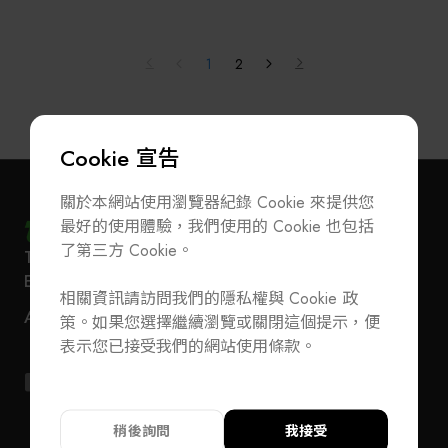
體…等產業，成立半導體載板事業部 (IBU) 、半導體封
測事業部 (BBU) 、半導體晶圓事業部 (FBU) 與大陸事
業部 (SAC) 。曾榮獲小巨人獎、國家磐石獎….等多項
1
2
殊榮 。
隨著數位製造技術演進， 本公司將自動化之核心技術
應用升級， 與影像視覺、 無線通訊、 Big Data (巨量
Cookie 宣告
資料) 處理、 機械人與自走車及智能化軌道車系統…
之整合能力， 為製造業搭建工業4.0之智慧工廠 。
關於本網站使用瀏覽器紀錄 Cookie 來提供您
最好的使用體驗，我們使用的 Cookie 也包括
了第三方 Cookie。
T
+886-2-27293933
F
+886-2-27293950
訂閱電子報
加入公會/會員資料變更
E-Mail
service@teeia.org.tw
相關資訊請訪問我們的隱私權與 Cookie 政
110 台北市信義路五段 5 號 3 樓 3E41 室（秘書處
聯絡我們
ADD
策。如果您選擇繼續瀏覽或關閉這個提示，便
地址）
T
+886-2-27293933
F
+886-2-27293950
表示您已接受我們的網站使用條款。
E-Mail
service@teeia.org.tw
110 台北市信義路五段 5 號 3 樓 3E41 室（秘書
ADD
址）
稍後詢問
我接受