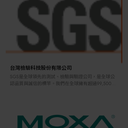
用，提供各種解決方案，協助各產業進行自動化之提
（如點燈機、電測機等），以及各式電子測試相關週
升。
邊產品。
產品廣泛應用於光電、電子與傳統製造等產業，銷售
據點遍佈中國、美國、日本、韓國及東南亞地區。多
年來，我們憑藉豐富的經驗、卓越的研發技術與專業
團隊，成功打造出高穩定性與高品質的產品。
未來，尹鑽科技將持續秉持專業導向，積極布局電子
產業的多元與多角化市場，並隨時掌握市場脈動，致
台灣檢驗科技股份有限公司
力於為客戶提供最先進的技術與最優質的服務。
SGS是全球領先的測試、檢驗與驗證公司，是全球公
認品質與誠信的標竿。我們在全球擁有超過99,500名
員工、2500多個辦公室和實驗室，致力於創造更美好
安全、更互聯互通的世界。
SGS一站式測試服務 ：我們提供一站式專業測試驗證
服務說明，內容包括 : 電氣安全、無線通訊、電磁相
容、可靠性驗證、功能安全、網路安全、環保測試、