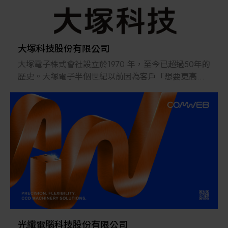
大塚科技股份有限公司
大塚電子株式會社設立於1970 年，至今已超過50年的
歷史。大塚電子半個世紀以前因為客戶「想要更高精
度、
更加穩定的量測技術」的期許下而誕生，並於2003年
設
立台灣子公司現地法人，大塚科技股份有限公司。
大塚科技，以「光」為中心獨自開發設計出各種量測
需求
項目提供客戶解決方案，以量測數據取得客戶信賴。
遍
布平面顯示器、半導體、LED、材料研究等等領域，
在某
些領域取得領先地位。
台灣半導體和電子產業的全球化正在推進，大塚科技
光纖電腦科技股份有限公司