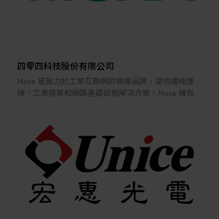
供應鏈管理、全球驗證服務、企業稽核。 面對國際法
規的複雜多變，SGS憑藉遍布全球的實驗室網路，為
電子電器及無線通訊產品提供一站式的驗證路徑，協
助客戶縮短產品上市週期，確保創新技術能迅速合規
地推廣至全球150 個國家。
四零四科技股份有限公司
IMPACT NOW 企業永續：SGS將永續願景轉化為企
Moxa 是致力於工業互聯網的領導品牌，提供邊緣連
業競爭力- SGS 提供全方位的無線通訊與資安測試方
線、工業運算和網路基礎設施解決方案。Moxa 擁有超
案、PFAS 檢測解決方案以及綠色供應鏈驗證服務。特
過 35 年的產業經驗，連結全球逾 1 億 1100 萬工業設
別針對AI電腦、無人機、強固設備、智慧機械、伺服
備，其完善的經銷和服務網絡遍及全球超過 91 國。憑
器、網通設備、電動車、電池與儲能技術、WWAN與
藉在連網基礎解決方案的獨特優勢，Moxa 為全球客戶
WLAN模組…等產品，提供嚴謹的安全性與效能評
建置可靠的工業網路，讓自動化所需的設備能與系
估。SGS協助企業在開發階段導入永續思維，確保產
統、製程和工作人員相互連結、溝通和協作，不僅為
品符合國際法規，降低環境衝擊並提升品牌在國際市
智慧製造、智慧軌道運輸、智慧電網、智慧型運輸系
場的價值。
統、石油與天然氣、船舶運輸等眾多產業提升生產效
率與生產力，並能在險峻的作業環境和不適合人類到
DIGITAL TRUST 數位信任：在生成式AI與物聯網高速
訪之處提供自動化作業必需的連網能力。Moxa 藉由為
發展的當下，數位信任已成為產品成功的關鍵。SGS
工業提供可靠的網絡，以及為工業通訊基礎設施提供
透過國際標準 ISO/IEC 42001 (人工智慧管理系統)，