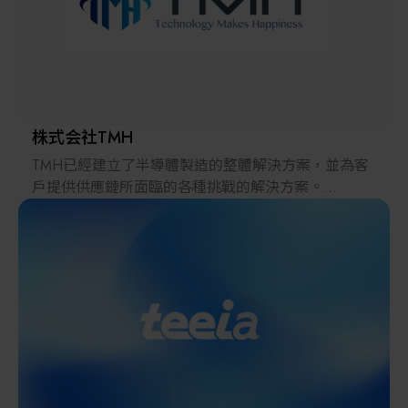
產品、車用電子、自動化設備、技術方案及技術顧問,
其他
對於科技的急遽變化,和亞智慧將致力於創新產品與技
術的提升,為客戶提供更優質的產品與服務。
株式会社TMH
TMH已經建立了半導體製造的整體解決方案，並為客
戶提供供應鏈所面臨的各種挑戰的解決方案。
2022年，在日本推出的跨境電子商務「LAYLA」已經
發展成為一個擁有30多萬件商品的平臺，同時在「採
購」、「物流」和「製造」領域加強供應鏈，並支持
恢復日本製造業。