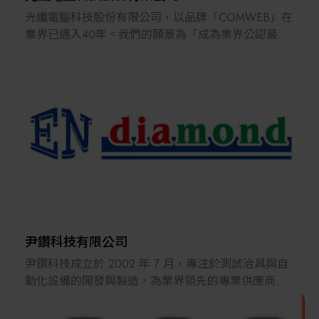
成
光纖電腦科技股份有限公司，以品牌「COMWEB」在
立20年來，積極回應非破壞・非接觸式測量技術的光
業界已邁入40年。我們的願景為「成為業界公認最靈
譜
活多元的CCD精密機械供應商」，提供客戶最佳的視
測量、薄膜厚度測量和光散射奈米粒子測量設備。
覺辨識精密機械及其解決方案。我們主要產品為CCD
我們期許自己能提供客戶最新的訊息，並站在客戶的
沖孔機、CCD異型沖孔機、CCD模切機、CCD客製化
立
精密機械、成品檢查機等。主要領域範圍涵蓋半導
場思考。在每一次的交流中相互成長，達到雙贏局
體、軟性電路板、載板、軟硬結合板、面板、光電等
面。
產業。
自1984年成立以來，光纖電腦科技股份有限公司一直
不斷精進，我們擁有專業的設計及製造團隊，從一開
始的機械設計、軟體設計、電控設計，一直到組裝、
配線、銷售、至售服，提供一條龍之服務。我們亦協
助多國客戶進行OEM/ODM，包含日本、美國、韓
尹鑽科技有限公司
國、新加坡等。
尹鑽科技成立於 2002 年 7 月，專注於測試治具與自
動化設備的開發與製造，為業界領先的專業供應商。
近年來，除持續推動品牌再造、數位轉型外，也成功
我們的核心優勢涵蓋面板、半導體、網通、車用電子
跨入半導體檢查/檢測領域，並持續未高階載板之應
及伺服器等產業，提供各類檢測治具、自動化設備