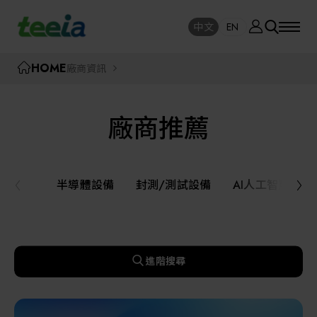
廠商資訊
中文
EN
SE
中文
EN
TEEIA
HOME
廠商資訊
SEAR
關於我們
廠商推薦
活動訊息
半導體設備
封測/測試設備
半導體設備
封測/測試設備
AI人工智慧與
課程研討
AI人工智慧與智慧製造與自動化系統
線上課程專區
機器人與應用服務
進階搜尋
展覽資訊
關鍵模組/設備零組件材料加工與服務