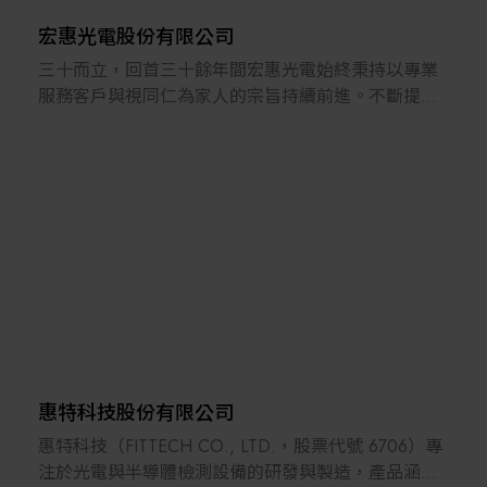
真誠的服務，從而創造長遠的商業價值。如需更多
建構可信 AI 治理制度與風險控管機制，且針對網路安
Moxa 解决方案相關資訊，請至www.moxa.com/tw。
宏惠光電股份有限公司
全Cybersecurity 提供深度的合規分析與測試服務，協
三十而立，回首三十餘年間宏惠光電始終秉持以專業
助業者防禦日益複雜的資安威脅，並符合歐美最新的
服務客戶與視同仁為家人的宗旨持續前進。不斷提升
資安法規與功能安全要求。從物聯網裝置的互操作性
並強化自有品牌產品(無論標準或客製)之品質，為提供
驗證到無線通訊的穩定性測試，我們確保每項產品，
高精度光學治具的設計與客製化的光學元組件及製
都能在聯網的環境中提供使用者最安心的數位安全保
造，並代理國外大廠的光學檢測機構及設備提升國內
障與效能表現。
生產製造品質，服務領域涵蓋學術研究界的研究實驗
室、工業的研發實驗室及工廠產線以及品保端，皆可
發現宏惠深入服務的蹤跡。
我們擁有高經驗的研發設計團隊，為客戶解決現有實
驗與檢測中所遇到的軟、硬體問題。提供客戶元件、
組件、模組乃至系統(設備)的設計整合、開發，亦提供
跨領域多元性之整合。並對於客戶開發中的未成熟產
品，提供相當的光學經驗及專業，幫助客戶實現目標
惠特科技股份有限公司
與應用需求。
惠特科技（FITTECH CO., LTD.，股票代號 6706）專
注於光電與半導體檢測設備的研發與製造，產品涵蓋