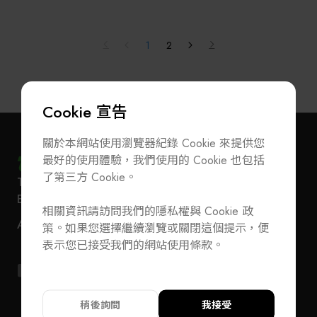
ISO-9001品質管理系統認證不僅是我們的準則，更是
LED、雷射二極體、矽光子、先進封裝及雷射微加工
讓客戶信賴的依據，而通過ISO-13485醫療器材品質認
等領域。公司致力於提供高精度、自動化的檢測與製
證更是宏惠光電的一大里程碑。我們對於高品質產品
程解決方案，協助客戶提升製程效率與品質，並持續
1
2
的追求，以及實踐對於客戶的承諾，更是我們不變的
投入次世代光電子與半導體技術的開發。
理念。
市場瞬息萬變，邁入三十而立的宏惠光電也必須隨著
Cookie 宣告
大環境改變，不斷地開創新領域與新應用。唯一不變
的是我們的誠懇與服務的熱忱，未來我們將以光解決
關於本網站使用瀏覽器紀錄 Cookie 來提供您
不同領域的各種問題，不論是在醫療、食安、綠能及
最好的使用體驗，我們使用的 Cookie 也包括
生醫產業上，為全球客戶提供「光智能」解決方案，
了第三方 Cookie。
T
+886-2-27293933
F
+886-2-27293950
用光點亮生活。
訂閱電子報
加入公會/會員資料變更
E-Mail
service@teeia.org.tw
相關資訊請訪問我們的隱私權與 Cookie 政
110 台北市信義路五段 5 號 3 樓 3E41 室（秘書處
聯絡我們
ADD
策。如果您選擇繼續瀏覽或關閉這個提示，便
地址）
T
+886-2-27293933
F
+886-2-27293950
表示您已接受我們的網站使用條款。
E-Mail
service@teeia.org.tw
110 台北市信義路五段 5 號 3 樓 3E41 室（秘書
ADD
址）
稍後詢問
我接受