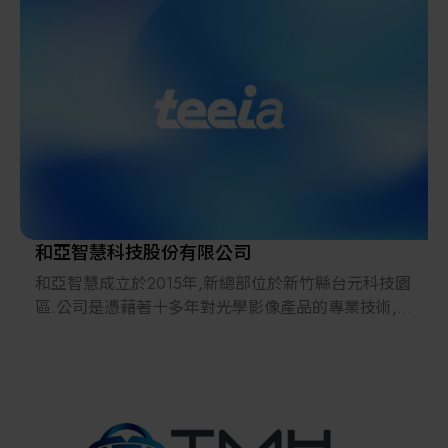
解決方案
智慧醫療
智慧檢測設備與系統
廠商資訊
顯示/光電設備
資訊下載
Micro LED/LED
高科技廠房設施與廠務系統
和亞智慧科技股份有限公司
和亞智慧成立於2015年,新總部位於新竹縣台元科技園
無人載具
區.公司是憑藉著十多年對光學影像產品的專業技術,以
及從設計到生產製程完整經歷的團隊所組成. 成員包括
太陽能設備
光、機、電、軟件、製程、自動化專業人才,能夠提供
客戶最佳的整合方案及技術支持。
材料/元件/化學品
和亞智慧專注於光學影像之技術研發,其中涵蓋了光學