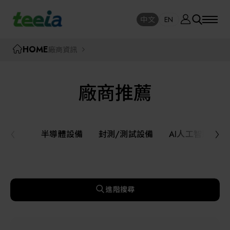
廠商資訊
中文
EN
SE
中文
EN
TEEIA
HOME
廠商資訊
SEAR
關於我們
廠商推薦
活動訊息
半導體設備
封測/測試設備
半導體設備
封測/測試設備
AI人工智慧與
課程研討
AI人工智慧與智慧製造與自動化系統
線上課程專區
機器人與應用服務
進階搜尋
展覽資訊
關鍵模組/設備零組件材料加工與服務