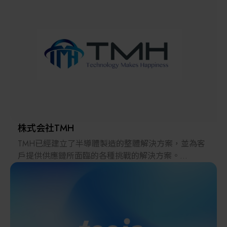
解決方案
智慧醫療
智慧檢測設備與系統
廠商資訊
顯示/光電設備
資訊下載
Micro LED/LED
高科技廠房設施與廠務系統
株式会社TMH
TMH已經建立了半導體製造的整體解決方案，並為客
無人載具
戶提供供應鏈所面臨的各種挑戰的解決方案。
2022年，在日本推出的跨境電子商務「LAYLA」已經
太陽能設備
發展成為一個擁有30多萬件商品的平臺，同時在「採
購」、「物流」和「製造」領域加強供應鏈，並支持
恢復日本製造業。
材料/元件/化學品