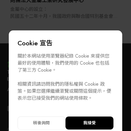
財團法人金屬工業研究發展中心
金屬中心的設立：
民國五十二年十月，我國政府與聯合國特別基金會及
國際勞工局會同訂立「金屬工業發展計畫」於高雄市
成立財團法人金屬工業發展中心。五年後該計畫圓滿
完成，乃於五十七年十月移交給我政府繼續運作，以
Cookie 宣告
促進我國金屬工業之成長與發展。本中心為加強研發
技術，特於八十二年五月起，更名為金屬工業研究發
關於本網站使用瀏覽器紀錄 Cookie 來提供您
展中心
最好的使用體驗，我們使用的 Cookie 也包括
了第三方 Cookie。
T
+886-2-27293933
F
+886-2-27293950
金屬中心的主要任務：
訂閱電子報
加入公會/會員資料變更
E-Mail
service@teeia.org.tw
金屬工業研究發展中心為非營利性財團法人，從事金
相關資訊請訪問我們的隱私權與 Cookie 政
110 台北市信義路五段 5 號 3 樓 3E41 室（秘書處
屬及其相關工業所需生產與管理技術之研究發展與推
聯絡我們
ADD
策。如果您選擇繼續瀏覽或關閉這個提示，便
地址）
廣。旨在促進國內金屬及其相關工業升級，使其具備
T
+886-2-27293933
F
+886-2-27293950
表示您已接受我們的網站使用條款。
國際市場良好之競爭能力。
E-Mail
service@teeia.org.tw
110 台北市信義路五段 5 號 3 樓 3E41 室（秘書
ADD
址）
稍後詢問
我接受
© 2024 TEEIA. All Rights Reserved. Designed by
WDD
隱私權政策
隱私權政策