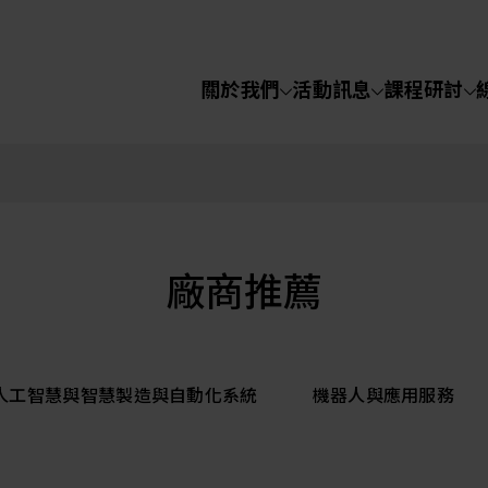
關於我們
活動訊息
課程研討
半導體設備
化學氣相沉積(C
關於我們
電化學沉積(ECD
烘烤(Baker)
活動訊息
廠商推薦
顯影(Developer
課程研討
I人工智慧與智慧製造與自動化系統
機器人與應用服務
濕式蝕刻(Wet Etc
光罩蝕刻(Mask
線上課程
Etching)