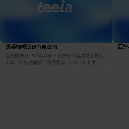
品、
等領
供二
服務
新能
產業
系統
迅得機械股份有限公司
亞智
展望
迅得機械自1999年以來， 開拓多個產業之自動化
企業
市場，如陶瓷基板、電子組裝、LED、IC封測、半
才」
導體…等產業，成立半導體載板事業部 (IBU) 、半
減碳
導體封測事業部 (BBU) 、半導體晶圓事業部 (FBU)
理等
與大陸事業部 (SAC) 。曾榮獲小巨人獎、國家磐
向世
石獎….等多項殊榮 。
隨著數位製造技術演進， 本公司將自動化之核心
技術應用升級， 與影像視覺、 無線通訊、 Big
Data (巨量資料) 處理、 機械人與自走車及智能化
軌道車系統…之整合能力， 為製造業搭建工業4.0
之智慧工廠 。