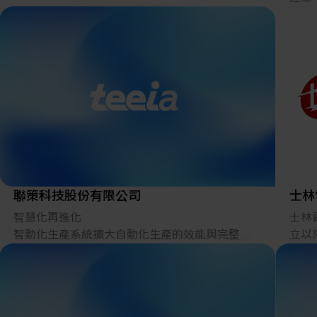
擁有
11
全球
優勢
自動
互連
道運
然氣
力，
處提
工業
聯策科技股份有限公司
士林
提供
智慧化再進化
士林
需更
智動化生產系統擴大自動化生產的效能與完整性
立以
www.
為客戶提供最全方位、最可靠的產品與服務
衷，
系統
應優
整合