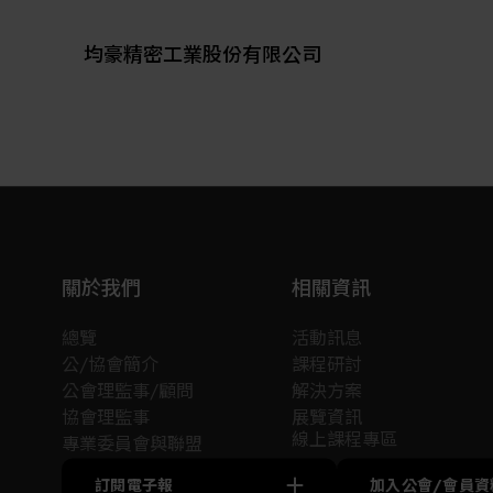
決方案包括自動化倉儲、包裝系統、高科技和傳
統產業的物料搬運系統、物流中心系統、生產自
均豪精密工業股份有限公司
動化設備、科技養殖系統、5G散熱系統等產品。
關於我們
相關資訊
總覽
活動訊息
公/協會簡介
課程研討
公會理監事/顧問
解決方案
協會理監事
展覽資訊
線上課程專區
專業委員會與聯盟
訂閱電子報
加入公會/會員資