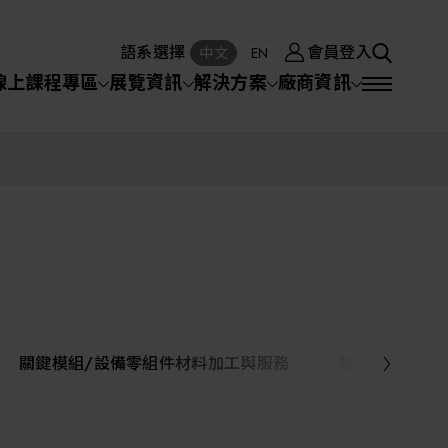
廠商資訊
會員登入
中文
EN
語系選擇
會員登入
S
中文
EN
SEA
線上課程專區
展覽資訊
解決方案
廠商資訊
半導體設備
SEARCH
VD)
物理氣相沈積(PVD,
化學氣相沉積(CVD)
原子層沉積(ALD)
物理氣相沈積(PVD,
Sputter)
Sputter)
)
電漿清潔(Plasma
電化學沉積(ECD)
光阻塗佈(PR Coater)
電漿清潔(Plasma Cleaning)
半導體設備
Cleaning)
烘烤(Baker)
曝光機(Stepper
曝光機(Stepper
光罩(Mask)/光罩對準
Exposurer/Scanner
封測/測試設備
Exposurer/Scanner
曝光系統(Mask
Exposurer)
Exposurer)
顯影(Developer)
Aligner)
電荷消除裝置(Charge
AI人工智慧與智慧製造與自動化系統
)
電荷消除裝置(Charge
乾式蝕刻(Dry Etching)
Erase)
Erase)
濕式蝕刻(Wet Etching)
乾式光阻剝除(Dry
關鍵模組/設備零組件材料加工與服務
智慧醫療
hing)
乾式光阻剝除(Dry
濕式光阻剝除(Wet
Stripping)
機器人與應用服務
Stripping)
光罩蝕刻(Mask Etching)
Stripping)
化學機械研磨(CMP)
化學機械研磨(CMP)
化學機械研磨後清洗
專區
關鍵模組/設備零組件材料加工與服務
離子佈植(Ion implantation)
(CMP Cleaning)
快速升溫處理(RTP)