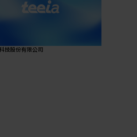
低壓開關、輸配電設備、工控及自動化產品
域投入綠能產業。士電進軍電動車領域，提
輪及四輪用之動力系統及充電樁產品，並將
擴充至充電站運營與行動服務供應業務；在
源領域，士電在太陽能、風電、儲能等綠能
已有所成，並將目標放在成為台灣最大的EPC
整合商。
科技股份有限公司
未來，士電將響應台灣產業優勢，持續推動
創新變革，以「創新產業」發軔未來、「人
是公司最大的資源、「做對的事」、「節能
」資源利用、「共同成長」的中衛供應鏈管
五項永續精神為本，秉持企業社會責任，邁
界市場，為台灣之永續發展目標奠基。