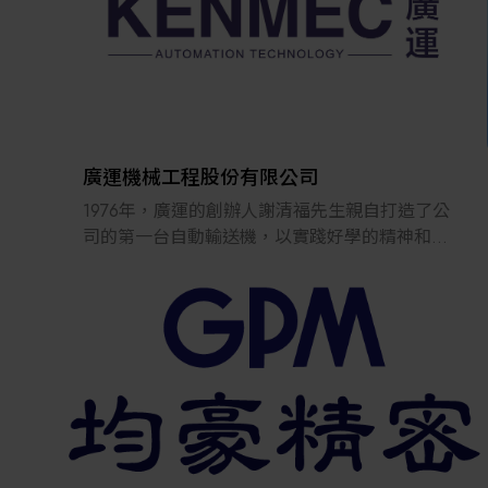
上世界脈動，在國際舞台深獲肯定並持續創造出
多元技術及產品。我們掌握技術平台核心、以前
瞻計畫持續拔尖，透過產業、學界、國際合作等
方式，來發展創新前瞻技術，鼓勵同仁創新創
業、積極創新，將機械精神開枝散葉。
廣運機械工程股份有限公司
1976年，廣運的創辦人謝清福先生親自打造了公
司的第一台自動輸送機，以實踐好學的精神和獨
特的前瞻性眼光，公司不斷精進專業技術，成為
全球領先的自動化生產解決方案和物流系統供應
商，客戶遍及世界各地。 廣運深入關注自動化發
展趨勢，致力於專業技術的研發和服務，積極開
拓國際市場，推廣創新產品，為客戶提供全方位
的解決方案，包括從規劃、設計、製造、安裝到
售後服務。 目前，廣運的生產基地分佈在中國大
陸、台灣和越南，集團全球員工超過三千人，行
銷通路遍及亞洲、歐洲和美洲，提供的產品和解