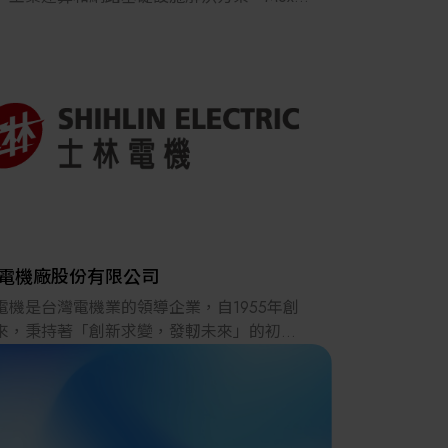
其他
超過 35 年的產業經驗，連結全球逾 1 億
00 萬工業設備，其完善的經銷和服務網絡遍及
超過 91 國。憑藉在連網基礎解決方案的獨特
，Moxa 為全球客戶建置可靠的工業網路，讓
化所需的設備能與系統、製程和工作人員相
結、溝通和協作，不僅為智慧製造、智慧軌
輸、智慧電網、智慧型運輸系統、石油與天
、船舶運輸等眾多產業提升生產效率與生產
並能在險峻的作業環境和不適合人類到訪之
供自動化作業必需的連網能力。Moxa 藉由為
提供可靠的網絡，以及為工業通訊基礎設施
電機廠股份有限公司
真誠的服務，從而創造長遠的商業價值。如
電機是台灣電機業的領導企業，自1955年創
多 Moxa 解决方案相關資訊，請至
來，秉持著「創新求變，發軔未來」的初
moxa.com/tw。
以穩健的態勢，持續不斷地提供優質的電力
及設備、參與公共工程及重大軌道建設、供
良汽機車電機產品，以及提供自動化產品和
系統。士電旗下四大事業群分別從車用電裝