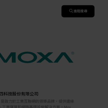
快速升溫處理(RTP)
氧化擴散爐(Oxidation
智慧醫療
濕式批次處理(Wet Bench)
& Diffusion furnaces)
晶圓噴灑處理(Wafer Spray
進階搜尋
et
晶圓噴灑處理(Wafer
乾燥設備(Dry
Treatment)
智慧檢測設備與系統
Spray Treatment)
曝光尺寸量測(Expo
Mechine)
薄膜量測(Thickness
po
薄膜量測(Thickness
Dimension Measure)
缺陷量測(Defect
Measure)
ure)
Measure)
AI輔助軟體/系統
Measure)
資安防護軟體/系統
顯示/光電設備
統
資安防護軟體/系統
標準與認證系統服務
設備設計輔助軟體/系
二手設備
統
Micro LED/LED
服務
二手設備
高科技廠房設施與廠務系統
無人載具
太陽能設備
四科技股份有限公司
材料/元件/化學品
xa 是致力於工業互聯網的領導品牌，提供邊緣
、工業運算和網路基礎設施解決方案。Moxa