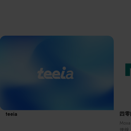
離子佈植(Ion
implantation)
濕式批次處理(W
展覽資訊
Bench)
曝光尺寸量測(Ex
Dimension Meas
解決方案
AI輔助軟體/系
標準與認證系統
廠商資訊
資訊下載
teeia
四零
Mo
連線