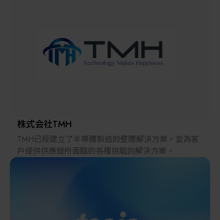
解決方案
智慧醫療
智慧檢測設備與系統
廠商資訊
顯示/光電設備
資訊下載
Micro LED/LED
高科技廠房設施與廠務系統
株式会社TMH
TMH已經建立了半導體製造的整體解決方案，並為客
無人載具
戶提供供應鏈所面臨的各種挑戰的解決方案。
2022年，在日本推出的跨境電子商務「LAYLA」已經
太陽能設備
發展成為一個擁有30多萬件商品的平臺，同時在「採
購」、「物流」和「製造」領域加強供應鏈，並支持
恢復日本製造業。
材料/元件/化學品