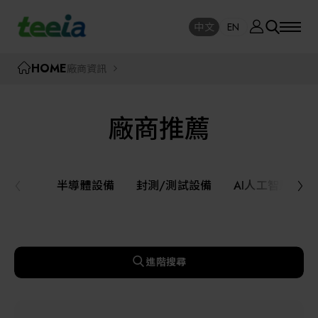
廠商資訊
中文
EN
SE
中文
EN
TEEIA
HOME
廠商資訊
SEAR
關於我們
廠商推薦
活動訊息
半導體設備
封測/測試設備
半導體設備
封測/測試設備
AI人工智慧與
課程研討
AI人工智慧與智慧製造與自動化系統
線上課程專區
機器人與應用服務
進階搜尋
展覽資訊
關鍵模組/設備零組件材料加工與服務