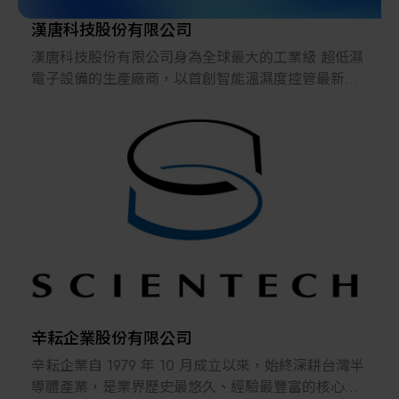
動，以使用者需求角度切入，提供自動化的光與熱乾
燥技術與高品質設備，能有效解決客戶痛點，與協助
漢唐科技股份有限公司
客戶實現高稼動、高良率的智能關燈工廠，成為世界
漢唐科技股份有限公司身為全球最大的工業級 超低濕
級的智能、綠能、永續領導品牌。
電子設備的生產廠商，以首創智能溫濕度控管最新技
術，為客戶提供專業的溫濕度管理方案。
自1991年以來，
一步一腳印成為全球唯一同業企業中經營範圍最廣，
亞洲最大工業超低濕設備廠商，世界前500大企業指
定品牌。
辛耘企業股份有限公司
辛耘企業自 1979 年 10 月成立以來，始終深耕台灣半
導體產業，是業界歷史最悠久、經驗最豐富的核心供