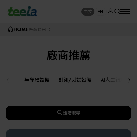
廠商資訊
中文
EN
SE
中文
EN
TEEIA
HOME
廠商資訊
SEAR
關於我們
廠商推薦
活動訊息
半導體設備
封測/測試設備
半導體設備
封測/測試設備
AI人工智慧與
課程研討
AI人工智慧與智慧製造與自動化系統
線上課程專區
機器人與應用服務
進階搜尋
展覽資訊
關鍵模組/設備零組件材料加工與服務