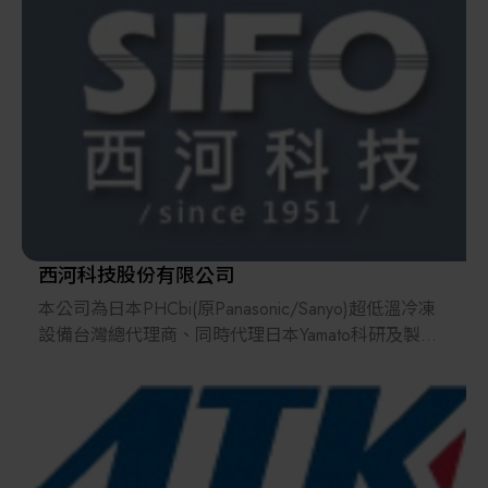
解決方案
智慧醫療
智慧檢測設備與系統
廠商資訊
顯示/光電設備
資訊下載
Micro LED/LED
高科技廠房設施與廠務系統
西河科技股份有限公司
本公司為日本PHCbi(原Panasonic/Sanyo)超低溫冷凍
無人載具
設備台灣總代理商、同時代理日本Yamato科研及製程
設備、日本Advantec Toyo 過濾設備及耗材、美國
太陽能設備
Brady特用標籤與標籤機。
西河科技技術服務涵蓋全產業、從科學研發到工業製
程、從生醫醫療到光電半導體、提供客戶最新的設備
材料/元件/化學品
與耗材。