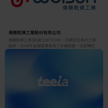
半導體及光電用材料(矽晶片)，原料(化學品)。
零配件（化學pump ,valve ,fitting, quartz parts，
MFC，, ....)。
unit(熱酸循環過濾系統，cassette cleaner , spin dryer
,IPA dryer, ozone generator ,mega sonic , ....)。
化學品自動供應系統（CDS），水，氣，化，電，廢
偉勝乾燥工業股份有限公司
水，廢酸排放&化學品回收再生等之廠務工程的設
偉勝乾燥工業(股)創立於1976年，初期定位為代工製
計，配管，配線。
造商，2008年金融風暴後為了永續經營，決定轉型打
而至洗淨機（chemical bench，spin processer）, UV
造自有品牌「WEISUN」，以「客製化」為導向，為
cure , ....等製程設備。
客戶量身打造符合各類製程所需的專業乾燥設備。我
各種檢測設備，如臨界尺寸分光儀電子顯微鏡
們持續累積自主技術研發能力，獲得各項技術專利。
（C.D.SEM ）, 多成份化學濃度計（chemical
現在的偉勝，不僅獲得國內外半導體、電子及光電產
concentration system）等 。
業等企業的廣泛關注，更持續獲得經濟部科技研究發
展專案的支持，並屢獲金炬獎、創新研究獎、國家品
牌玉山獎、精品獎等殊榮。
展望未來，偉勝乾燥工業將一本初衷，以優質團隊持
續深化研發技術，整合既有資源，掌握市場現況及脈