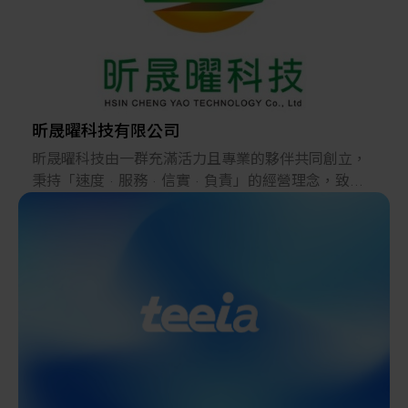
身打造合適的整合解決方案，加速創新與成長。
Kromax奇裕不僅是一個代理商，更是一個解決方案的
整合平臺 ──
憑藉廣泛的全球資源，我們為設備製造商、材料供應
商與市場需求搭起橋樑，協助合作夥伴跨足新市場、
昕晟曜科技有限公司
開創無限可能。我們將持續推動產業共榮，為生態系
昕晟曜科技由一群充滿活力且專業的夥伴共同創立，
統注入持續的動能與價值。
秉持「速度 · 服務 · 信實 · 負責」的經營理念，致力
於為市場需求者提供卓越產品。
________________________________________
我們的願景
• 力求成為加熱器與連接器產品市場上的朝陽企業。
• 與眾多合作夥伴共同成長，創造多贏局面。
________________________________________
我們的專業
• 專注於加熱器與連接器相關產品的銷售與支援。
• 已獲得眾多知名客戶的肯定。
• 站在客戶立場，解決問題、提供完善服務，確保客戶