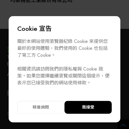
均豪精密工業股份有限公司
Cookie 宣告
關於本網站使用瀏覽器紀錄 Cookie 來提供您
最好的使用體驗，我們使用的 Cookie 也包括
了第三方 Cookie。
T
+886-2-27293933
F
+886-2-27293950
訂閱電子報
加入公會/會員資料變更
E-Mail
service@teeia.org.tw
相關資訊請訪問我們的隱私權與 Cookie 政
110 台北市信義路五段 5 號 3 樓 3E41 室（秘書處
聯絡我們
ADD
策。如果您選擇繼續瀏覽或關閉這個提示，便
地址）
T
+886-2-27293933
F
+886-2-27293950
表示您已接受我們的網站使用條款。
E-Mail
service@teeia.org.tw
110 台北市信義路五段 5 號 3 樓 3E41 室（秘書
ADD
址）
稍後詢問
我接受
© 2024 TEEIA. All Rights Reserved. Designed by
WDD
隱私權政策
隱私權政策