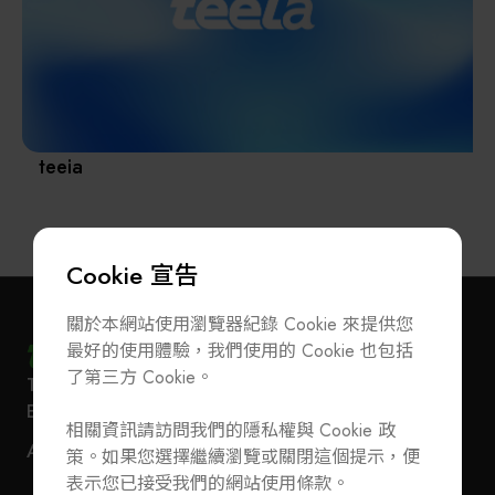
其他
teeia
Cookie 宣告
關於本網站使用瀏覽器紀錄 Cookie 來提供您
最好的使用體驗，我們使用的 Cookie 也包括
了第三方 Cookie。
T
+886-2-27293933
F
+886-2-27293950
訂閱電子報
加入公會/會員資料變更
E-Mail
service@teeia.org.tw
相關資訊請訪問我們的隱私權與 Cookie 政
110 台北市信義路五段 5 號 3 樓 3E41 室（秘書處
聯絡我們
ADD
策。如果您選擇繼續瀏覽或關閉這個提示，便
地址）
T
+886-2-27293933
F
+886-2-27293950
表示您已接受我們的網站使用條款。