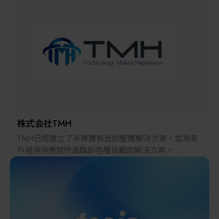
解決方案
智慧醫療
智慧檢測設備與系統
廠商資訊
顯示/光電設備
資訊下載
Micro LED/LED
高科技廠房設施與廠務系統
株式会社TMH
TMH已經建立了半導體製造的整體解決方案，並為客
無人載具
戶提供供應鏈所面臨的各種挑戰的解決方案。
2022年，在日本推出的跨境電子商務「LAYLA」已經
太陽能設備
發展成為一個擁有30多萬件商品的平臺，同時在「採
購」、「物流」和「製造」領域加強供應鏈，並支持
恢復日本製造業。
材料/元件/化學品