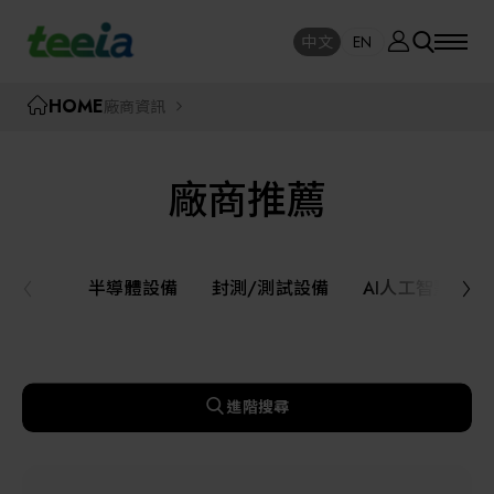
廠商資訊
中文
EN
SE
中文
EN
TEEIA
HOME
廠商資訊
SEAR
關於我們
廠商推薦
活動訊息
半導體設備
封測/測試設備
半導體設備
封測/測試設備
AI人工智慧與
課程研討
AI人工智慧與智慧製造與自動化系統
線上課程專區
機器人與應用服務
進階搜尋
展覽資訊
關鍵模組/設備零組件材料加工與服務