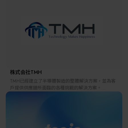
解決方案
智慧醫療
智慧檢測設備與系統
廠商資訊
顯示/光電設備
資訊下載
Micro LED/LED
高科技廠房設施與廠務系統
株式会社TMH
TMH已經建立了半導體製造的整體解決方案，並為客
無人載具
戶提供供應鏈所面臨的各種挑戰的解決方案。
2022年，在日本推出的跨境電子商務「LAYLA」已經
太陽能設備
發展成為一個擁有30多萬件商品的平臺，同時在「採
購」、「物流」和「製造」領域加強供應鏈，並支持
恢復日本製造業。
材料/元件/化學品