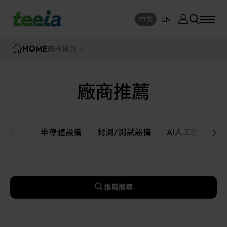
廠商資訊
中文
EN
SE
中文
EN
TEEIA
HOME
廠商資訊
SEAR
關於我們
廠商推薦
活動訊息
半導體設備
封測/測試設備
半導體設備
封測/測試設備
AI人工智慧與
課程研討
AI人工智慧與智慧製造與自動化系統
線上課程專區
機器人與應用服務
進階搜尋
展覽資訊
關鍵模組/設備零組件材料加工與服務