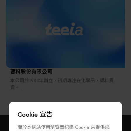
支持達成客戶構建跨世代產品為服務客戶的最高宗
旨，以專業的技術服務滿足客戶創新高品質產品為使
命，近30年來始終以“誠信”“勤勉”“務實”為原則，提
供優質的產品和專業的服務，樹立了良好的企業形
象，積累了包括科研院所、世界一流先進企業等高端
客戶群體和長期合作夥伴。公司會一直秉持著為客戶
提供最優服務的宗旨，繼續加強提供最優的先進材料
及精密設備的服務
曹科股份有限公司
本公司於1984年創立，初期專注在化學品，塑料買
賣。
繼而因緣際會的增加塑/橡膠/樹脂等材料的混練加工
機的業務。
Cookie 宣告
兩年後，接受之前塑料製造商之邀請，前往洽談該公
司新產品多晶矽在台灣業務的推展，自此一步步專注
關於本網站使用瀏覽器紀錄 Cookie 來提供您
於：