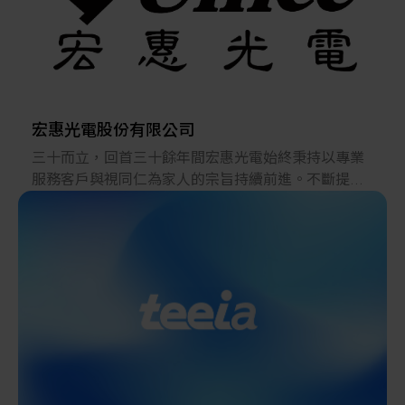
我們期望提供客戶的是最有價值的生產優化方案，並
融合資料串流分析服務以建構智慧化工廠，使客戶在
競爭激烈的產業中提升競爭優勢而受益。
宏惠光電股份有限公司
三十而立，回首三十餘年間宏惠光電始終秉持以專業
服務客戶與視同仁為家人的宗旨持續前進。不斷提升
並強化自有品牌產品(無論標準或客製)之品質，為提供
高精度光學治具的設計與客製化的光學元組件及製
造，並代理國外大廠的光學檢測機構及設備提升國內
生產製造品質，服務領域涵蓋學術研究界的研究實驗
室、工業的研發實驗室及工廠產線以及品保端，皆可
發現宏惠深入服務的蹤跡。
我們擁有高經驗的研發設計團隊，為客戶解決現有實
驗與檢測中所遇到的軟、硬體問題。提供客戶元件、
組件、模組乃至系統(設備)的設計整合、開發，亦提供